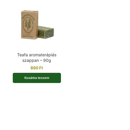
Teafa aromaterápiás
szappan – 90g
890
Ft
Kosárba teszem