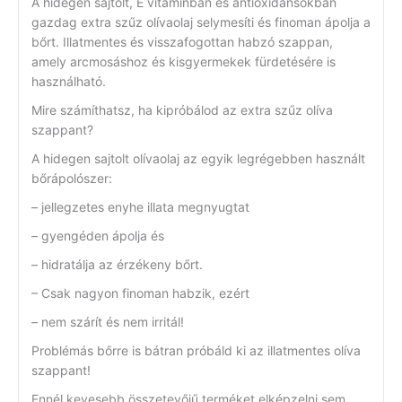
A hidegen sajtolt, E vitaminban és antioxidánsokban
gazdag extra szűz olívaolaj selymesíti és finoman ápolja a
bőrt. Illatmentes és visszafogottan habzó szappan,
amely arcmosáshoz és kisgyermekek fürdetésére is
használható.
Mire számíthatsz, ha kipróbálod az extra szűz olíva
szappant?
A hidegen sajtolt olívaolaj az egyik legrégebben használt
bőrápolószer:
– jellegzetes enyhe illata megnyugtat
– gyengéden ápolja és
– hidratálja az érzékeny bőrt.
– Csak nagyon finoman habzik, ezért
– nem szárít és nem irritál!
Problémás bőrre is bátran próbáld ki az illatmentes olíva
szappant!
Ennél kevesebb összetevőjű terméket elképzelni sem