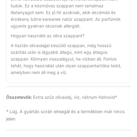
tudok. Ez a kézműves szappan nem tartalmaz
illatanyagot sem. Ez jó hír azoknak, akik ekcémás és
érzékeny bőrre keresnek natúr szappant. Az parfümök
ugyanis gyakran okoznak allergiát.
Hogyan használd az olíva szappant?
A tisztán olívaolajjal készülő szappan, még hosszú
szárítás után is lágyabb állagú, mint egy átlagos
szappan. Könnyen visszalágyul, ha vízben áll. Fontos
tehát, hogy használat után olyan szappantartóba tedd,
amelyben nem áll meg a víz.
Összetevők:
Extra szűz olívaolaj, víz, nátrium-hidroxid*
* Lúg. A gyártás során elreagál és a termékben már nincs
jelen