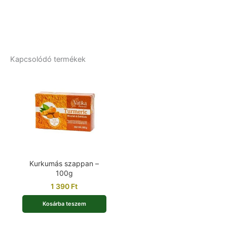
Kapcsolódó termékek
Kurkumás szappan –
100g
1 390
Ft
Kosárba teszem