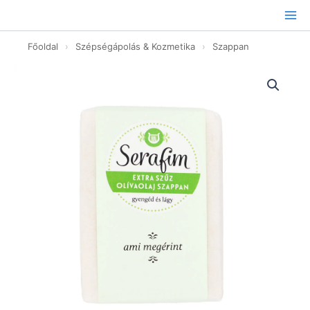
Ugrás
a
tartalomhoz
Főoldal
›
Szépségápolás & Kozmetika
›
Szappan
Extra
Szűz
Olívaolaj
szappan
-
100g
mennyiség