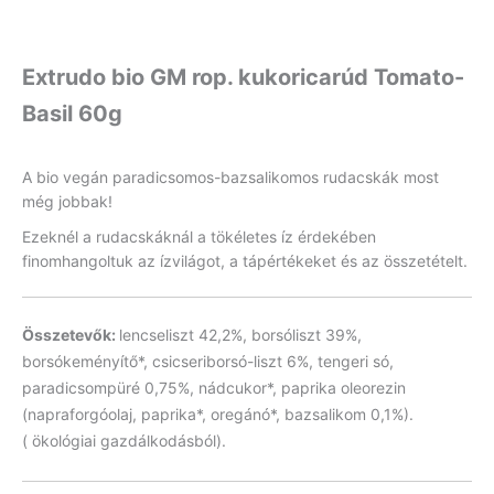
Extrudo bio GM rop. kukoricarúd Tomato-
Basil 60g
A bio vegán paradicsomos-bazsalikomos rudacskák most
még jobbak!
Ezeknél a rudacskáknál a tökéletes íz érdekében
finomhangoltuk az ízvilágot, a tápértékeket és az összetételt.
Összetevők:
lencseliszt 42,2%, borsóliszt 39%,
borsókeményítő*, csicseriborsó-liszt 6%, tengeri só,
paradicsompüré 0,75%, nádcukor*, paprika oleorezin
(napraforgóolaj, paprika*, oregánó*, bazsalikom 0,1%).
( ökológiai gazdálkodásból).