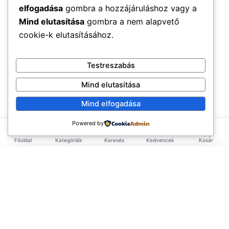
elfogadása
gombra a hozzájáruláshoz vagy a
Mind elutasítása
gombra a nem alapvető
cookie-k elutasításához.
Testreszabás
Mind elutasítása
Mind elfogadása
Powered by
Főoldal
Kategóriák
Keresés
Kedvencek
Kosár
×
EXKLUZÍV AJÁNLAT
TERMÉKEK
Első rendelésed -10%!
Add meg az email címed és azonnal küldünk egy
Élelmiszerek
ÉLETMÓD
kupont az első rendelésedhez.
Tea & Italok