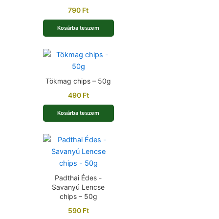
790
Ft
Kosárba teszem
Tökmag chips – 50g
490
Ft
Kosárba teszem
Padthai Édes -
Savanyú Lencse
chips – 50g
590
Ft