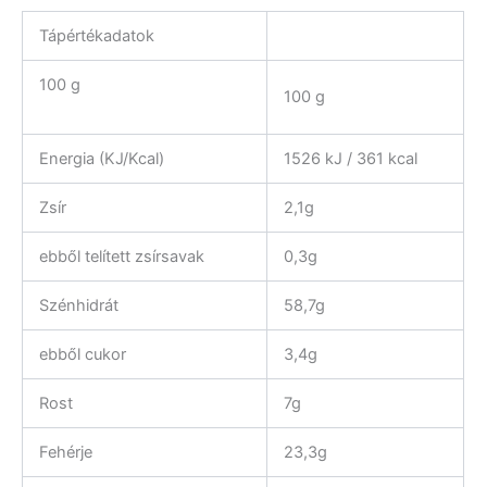
Tápértékadatok
100 g
100 g
Energia (KJ/Kcal)
1526 kJ / 361 kcal
Zsír
2,1g
ebből telített zsírsavak
0,3g
Szénhidrát
58,7g
ebből cukor
3,4g
Rost
7g
Fehérje
23,3g