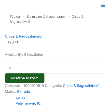
Extrudo
Ugrás
bio
a
GM
tartalomhoz
Főoldal
›
Élelmiszer & Alapanyagok
›
Chips &
rop.
kukoricarúd
Rágcsálnivaló
Tomato-
Basil
Chips & Rágcsálnivaló
-
60g
1 190
Ft
mennyiség
Availability:
9 készleten
Kosárba teszem
Cikkszám:
1000019619
Kategória:
Chips & Rágcsálnivaló
Márka:
Extrudo
Leírás
Vélemények (0)