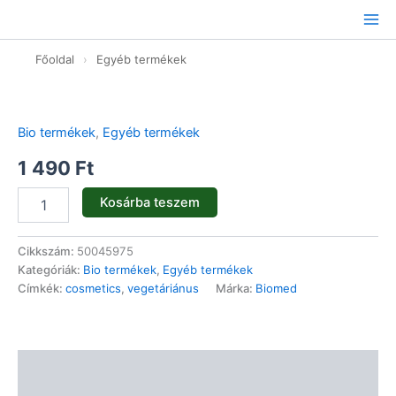
Ugrás
a
tartalomhoz
Főoldal
›
Egyéb termékek
Fekete
nadálytő
Krém
Bio termékek
,
Egyéb termékek
FORTE
-
1 490
Ft
60g
mennyiség
Kosárba teszem
Cikkszám:
50045975
Kategóriák:
Bio termékek
,
Egyéb termékek
Címkék:
cosmetics
,
vegetáriánus
Márka:
Biomed
Leírás