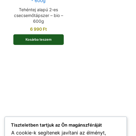
Tehéntej alapú 2-es
csecsemőtápszer – bio –
600g
6 990
Ft
Kosárba teszem
Tiszteletben tartjuk az Ön magánszféráját
A cookie-k segítenek javítani az élményt,