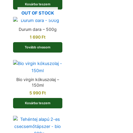
Kosárba teszem
OUT OF STOCK
Durum dara – 500g
1 690
Ft
Tovább olvasom
Bio virgin kókuszolaj –
150ml
5 990
Ft
Kosárba teszem