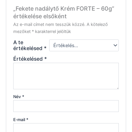
„Fekete nadálytő Krém FORTE – 60g”
értékelése elsőként
Az e-mail címet nem tesszük közzé.
A kötelező
mezőket
*
karakterrel jelöltük
A te
értékelésed
*
Értékelésed
*
Név
*
E-mail
*