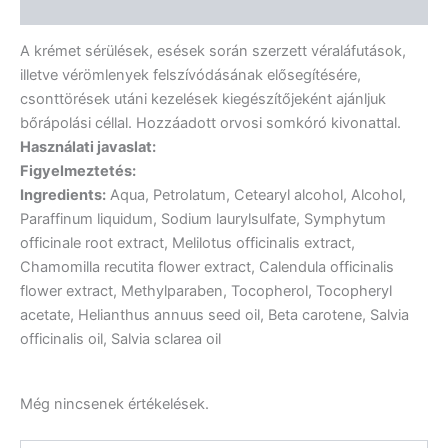
Vélemények (0)
A krémet sérülések, esések során szerzett véraláfutások,
illetve vérömlenyek felszívódásának elősegítésére,
csonttörések utáni kezelések kiegészítőjeként ajánljuk
bőrápolási céllal. Hozzáadott orvosi somkóró kivonattal.
Használati javaslat:
Figyelmeztetés:
Ingredients:
Aqua, Petrolatum, Cetearyl alcohol, Alcohol,
Paraffinum liquidum, Sodium laurylsulfate, Symphytum
officinale root extract, Melilotus officinalis extract,
Chamomilla recutita flower extract, Calendula officinalis
flower extract, Methylparaben, Tocopherol, Tocopheryl
acetate, Helianthus annuus seed oil, Beta carotene, Salvia
officinalis oil, Salvia sclarea oil
Még nincsenek értékelések.