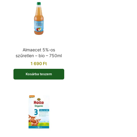
Almaecet 5%-os
szűretlen – bio – 750ml
1 690
Ft
Kosárba teszem