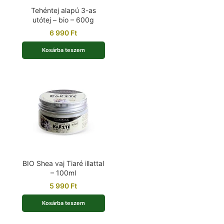
Tehéntej alapú 3-as
utótej – bio – 600g
6 990
Ft
Kosárba teszem
BIO Shea vaj Tiaré illattal
– 100ml
5 990
Ft
Kosárba teszem