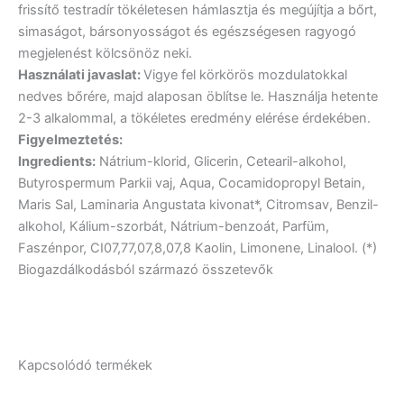
frissítő testradír tökéletesen hámlasztja és megújítja a bőrt,
simaságot, bársonyosságot és egészségesen ragyogó
megjelenést kölcsönöz neki.
Használati javaslat:
Vigye fel körkörös mozdulatokkal
nedves bőrére, majd alaposan öblítse le. Használja hetente
2-3 alkalommal, a tökéletes eredmény elérése érdekében.
Figyelmeztetés:
Ingredients:
Nátrium-klorid, Glicerin, Cetearil-alkohol,
Butyrospermum Parkii vaj, Aqua, Cocamidopropyl Betain,
Maris Sal, Laminaria Angustata kivonat*, Citromsav, Benzil-
alkohol, Kálium-szorbát, Nátrium-benzoát, Parfüm,
Faszénpor, CI07,77,07,8,07,8 Kaolin, Limonene, Linalool. (*)
Biogazdálkodásból származó összetevők
Kapcsolódó termékek