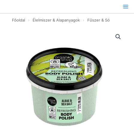
Ugrás
a
tartalomhoz
Főoldal
›
Élelmiszer & Alapanyagok
›
Fűszer & Só
Frissítő
testpolír
alga&tengeeri
só
-
250ml
mennyiség