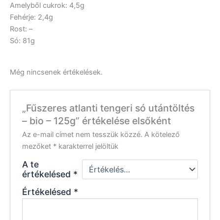
Amelyből cukrok: 4,5g
Fehérje: 2,4g
Rost: –
Só: 81g
Még nincsenek értékelések.
„Fűszeres atlanti tengeri só utántöltés
– bio – 125g” értékelése elsőként
Az e-mail címet nem tesszük közzé.
A kötelező
mezőket
*
karakterrel jelöltük
A te
értékelésed
*
Értékelésed
*