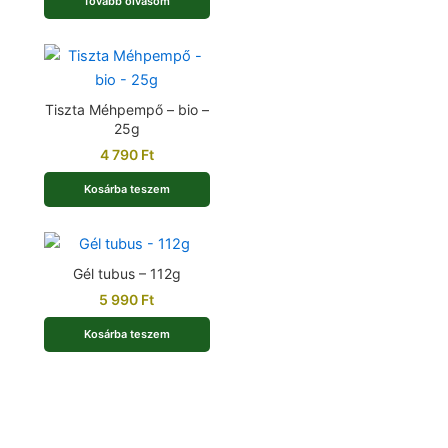
Tovább olvasom
Tiszta Méhpempő – bio –
25g
4 790
Ft
Kosárba teszem
Gél tubus – 112g
5 990
Ft
Kosárba teszem