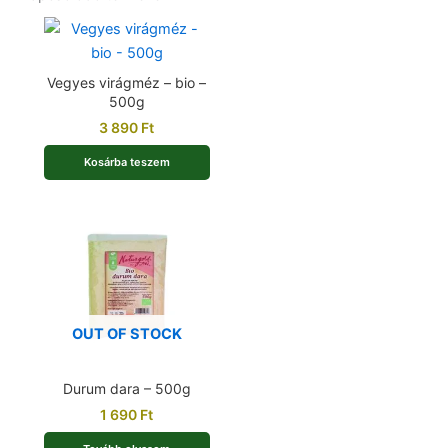
Vegyes virágméz – bio –
500g
3 890
Ft
Kosárba teszem
OUT OF STOCK
Durum dara – 500g
1 690
Ft