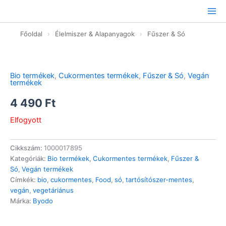
Ugrás
a
tartalomhoz
Főoldal
›
Élelmiszer & Alapanyagok
›
Fűszer & Só
Bio termékek
,
Cukormentes termékek
,
Fűszer & Só
,
Vegán
termékek
4 490
Ft
Elfogyott
Cikkszám:
1000017895
Kategóriák:
Bio termékek
,
Cukormentes termékek
,
Fűszer &
Só
,
Vegán termékek
Címkék:
bio
,
cukormentes
,
Food
,
só
,
tartósítószer-mentes
,
vegán
,
vegetáriánus
Márka:
Byodo