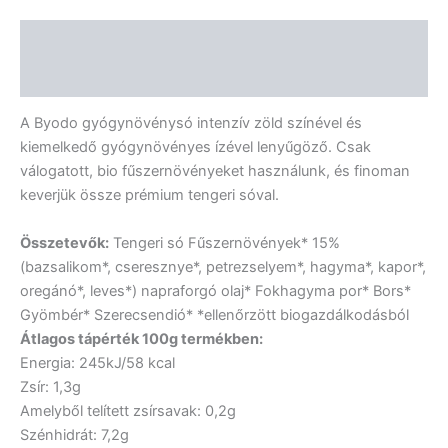
Leírás
Vélemények (0)
A Byodo gyógynövénysó intenzív zöld színével és
kiemelkedő gyógynövényes ízével lenyűgöző. Csak
válogatott, bio fűszernövényeket használunk, és finoman
keverjük össze prémium tengeri sóval.
Összetevők:
Tengeri só Fűszernövények* 15%
(bazsalikom*, cseresznye*, petrezselyem*, hagyma*, kapor*,
oregánó*, leves*) napraforgó olaj* Fokhagyma por* Bors*
Gyömbér* Szerecsendió* *ellenőrzött biogazdálkodásból
Átlagos tápérték 100g termékben:
Energia: 245kJ/58 kcal
Zsír: 1,3g
Amelyből telített zsírsavak: 0,2g
Szénhidrát: 7,2g