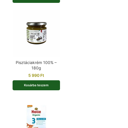
Pisztáciakrém 100% –
180g
5 990
Ft
Kosárba teszem