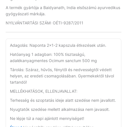
A termék gyártója a Baidyanath, India elsőszámú ayurvedikus
gyógyászati márkája.
NYILVÁNTARTÁSI SZÁM: OÉTI-9287/2011
Adagolás: Naponta 2×1-2 kapszula étkezések után.
Hatóanyag 1 adagban: 100% tisztaságú,
adalékanyagmentes Ocimum sanctum 500 mg
Tárolás: Száraz, hűvös, fénytől és nedvességtől védett
helyen, az eredeti csomagolásában. Gyermekektől távol
tartandó!
MELLÉKHATÁSOK, ELLENJAVALLAT:
Terhesség és szoptatás ideje alatt szedése nem javallott.
Nyugtatók szedése mellett alkalmazása nem javasolt.
Ne lépje túl a napi ajánlott mennyiséget!