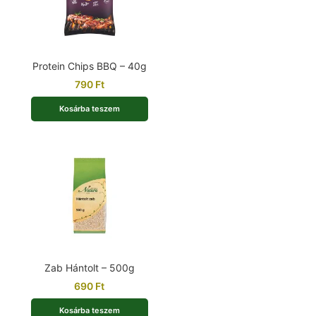
Protein Chips BBQ – 40g
790
Ft
Kosárba teszem
Zab Hántolt – 500g
690
Ft
Kosárba teszem