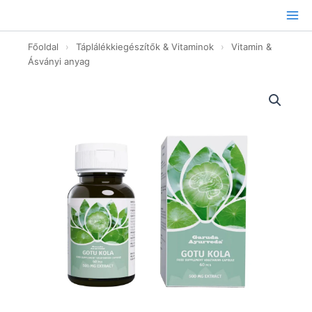
Ugrás
a
tartalomhoz
Főoldal
›
Táplálékkiegészítők & Vitaminok
›
Vitamin &
Ásványi anyag
Gotu
Kola
kapszula
-
60db
mennyiség