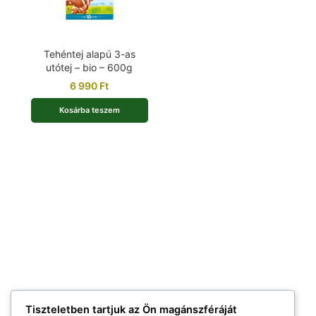
Tehéntej alapú 3-as
utótej – bio – 600g
6 990
Ft
Kosárba teszem
Tiszteletben tartjuk az Ön magánszféráját