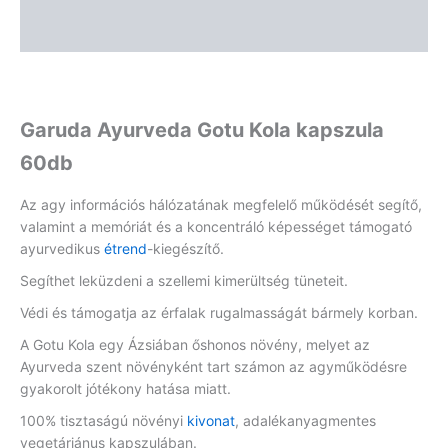
Vélemények (0)
Garuda Ayurveda Gotu Kola kapszula
60db
Az agy információs hálózatának megfelelő működését segítő,
valamint a memóriát és a koncentráló képességet támogató
ayurvedikus
étrend
-kiegészítő.
Segíthet leküzdeni a szellemi kimerültség tüneteit.
Védi és támogatja az érfalak rugalmasságát bármely korban.
A Gotu Kola egy Ázsiában őshonos növény, melyet az
Ayurveda szent növényként tart számon az agyműködésre
gyakorolt jótékony hatása miatt.
100% tisztaságú növényi
kivonat
, adalékanyagmentes
vegetáriánus kapszulában.