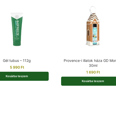
Gél tubus – 112g
Provence-i illatok háza GD Mon
30ml
5 990
Ft
1 690
Ft
Kosárba teszem
Kosárba teszem