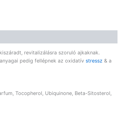
🌾 Gluténmentes
🌱 Vegán
🌿 Bio
🍬 Cukormentes
záradt, revitalizálásra szoruló ajkaknak.
nyagai pedig fellépnek az oxidatív
stressz
& a
Parfum, Tocopherol, Ubiquinone, Beta-Sitosterol,