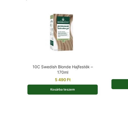
10C Swedish Blonde Hajfesték –
170ml
5 490
Ft
Kosárba teszem