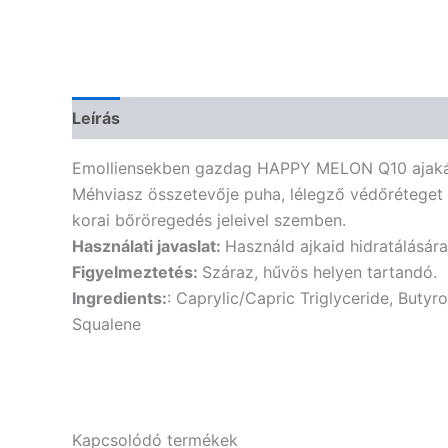
Leírás
Vélemények (0)
Emolliensekben gazdag HAPPY MELON Q10 ajakápolón
Méhviasz összetevője puha, lélegző védőréteget
korai bőröregedés jeleivel szemben.
Használati javaslat:
Használd ajkaid hidratálására
Figyelmeztetés:
Száraz, hűvös helyen tartandó.
Ingredients:
: Caprylic/Capric Triglyceride, Butyr
Squalene
Kapcsolódó termékek