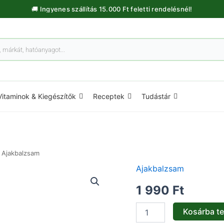
🚚 Ingyenes szállítás 15.000 Ft feletti rendelésnél!
Vitaminok & Kiegészítők
Receptek
Tudástár
Ajakbalzsam
Ajakbalzsam
Happy
Melon
1 990
Ft
Q10
ajakápoló
-
Kosárba t
5g