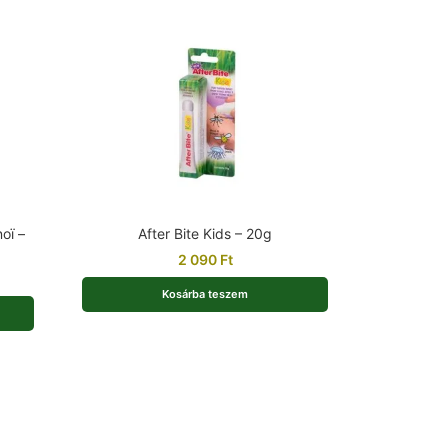
oï –
After Bite Kids – 20g
2 090
Ft
Kosárba teszem