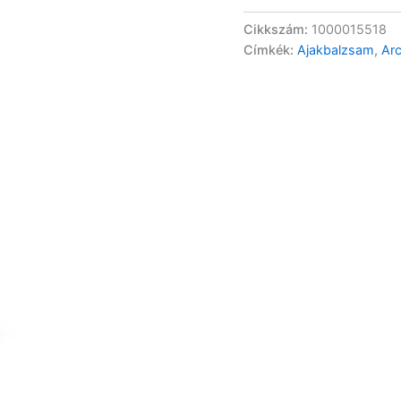
mennyiség
Cikkszám:
1000015518
Címkék:
Ajakbalzsam
,
Ar