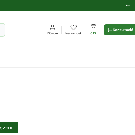
Konzultáció
Fiókom
Kedvencek
0
Ft
eszem