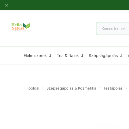
Ugrás
✕
a
tartalomhoz
Products
search
Élelmiszerek
Tea & Italok
Szépségápolás
Főoldal
›
Szépségápolás & Kozmetika
›
Testápolás
›