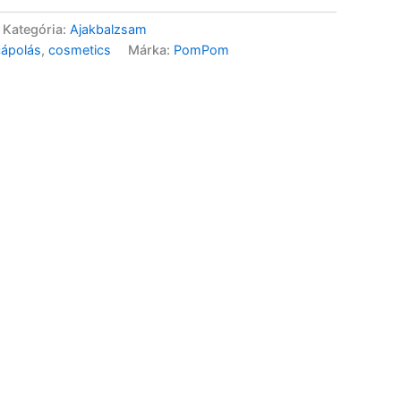
Kategória:
Ajakbalzsam
cápolás
,
cosmetics
Márka:
PomPom
Actival Gumivitamin (11)
gumitabl.Felnőtt – 50db
6 990
Ft
Béres Magnézium
400mg+B6 -vitamin Forte –
50db
3 990
Ft
Béres VitaKid C-vitamin
citrom és narancs – 60db
3 690
Ft
VitaKid C+D-vitamin
gumitabletta – 90db
5 990
Ft
Béres Kollagén,
Hialuronsav, C-vitamin
cukormentes gumitabletta
– 50 db
6 690
Ft