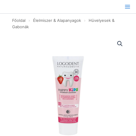
Ugrás
a
tartalomhoz
Főoldal
›
Élelmiszer & Alapanyagok
›
Hüvelyesek &
Gabonák
HappyKids
epres
foggél
fluoridmentes
-
50ml
mennyiség