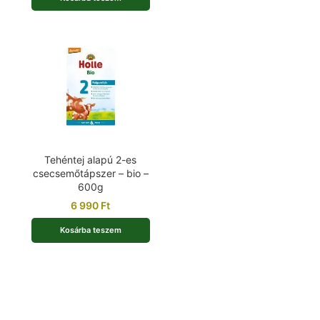
Tehéntej alapú 2-es
csecsemőtápszer – bio –
600g
6 990
Ft
Kosárba teszem