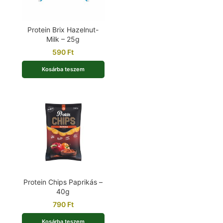
Protein Brix Hazelnut-
Milk – 25g
590
Ft
Kosárba teszem
Protein Chips Paprikás –
40g
790
Ft
Kosárba teszem