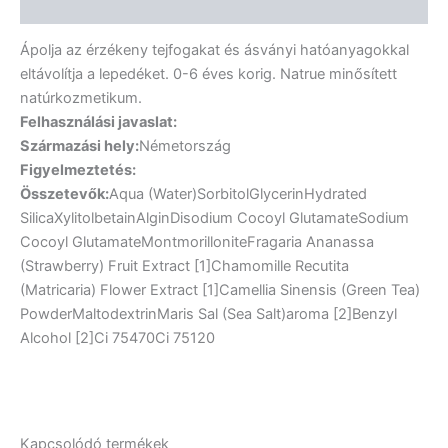
Vélemények (0)
Ápolja az érzékeny tejfogakat és ásványi hatóanyagokkal
eltávolítja a lepedéket. 0-6 éves korig. Natrue minősített
natúrkozmetikum.
Felhasználási javaslat:
Származási hely:
Németország
Figyelmeztetés:
Összetevők:
Aqua (Water)SorbitolGlycerinHydrated
SilicaXylitolbetainAlginDisodium Cocoyl GlutamateSodium
Cocoyl GlutamateMontmorilloniteFragaria Ananassa
(Strawberry) Fruit Extract [1]Chamomille Recutita
(Matricaria) Flower Extract [1]Camellia Sinensis (Green Tea)
PowderMaltodextrinMaris Sal (Sea Salt)aroma [2]Benzyl
Alcohol [2]Ci 75470Ci 75120
Kapcsolódó termékek