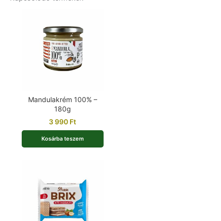
Mandulakrém 100% –
180g
3 990
Ft
Kosárba teszem