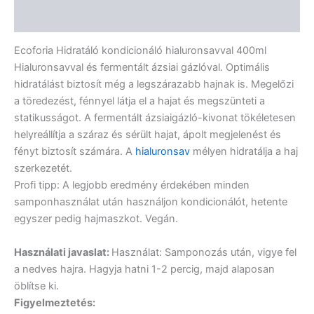
Vélemények (0)
Ecoforia Hidratáló kondicionáló hialuronsavval 400ml
Hialuronsavval és fermentált ázsiai gázlóval. Optimális
hidratálást biztosít még a legszárazabb hajnak is. Megelőzi
a töredezést, fénnyel látja el a hajat és megszünteti a
statikusságot. A fermentált ázsiaigázló-kivonat tökéletesen
helyreállítja a száraz és sérült hajat, ápolt megjelenést és
fényt biztosít számára. A
hialuronsav
mélyen hidratálja a haj
szerkezetét.
Profi tipp: A legjobb eredmény érdekében minden
samponhasználat után használjon kondicionálót, hetente
egyszer pedig hajmaszkot. Vegán.
Használati javaslat:
Használat: Samponozás után, vigye fel
a nedves hajra. Hagyja hatni 1-2 percig, majd alaposan
öblítse ki.
Figyelmeztetés: