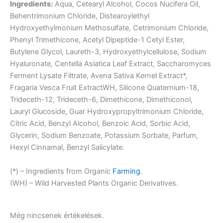
Ingredients:
Aqua, Cetearyl Alcohol, Cocos Nucifera Oil,
Behentrimonium Chloride, Distearoylethyl
Hydroxyethylmonium Methosulfate, Cetrimonium Chloride,
Phenyl Trimethicone, Acetyl Dipeptide-1 Cetyl Ester,
Butylene Glycol, Laureth-3, Hydroxyethylcellulose, Sodium
Hyaluronate, Centella Asiatica Leaf Extract, Saccharomyces
Ferment Lysate Filtrate, Avena Sativa Kernel Extract*,
Fragaria Vesca Fruit ExtractWH, Silicone Quaternium-18,
Trideceth-12, Trideceth-6, Dimethicone, Dimethiconol,
Lauryl Glucoside, Guar Hydroxypropyltrimonium Chloride,
Citric Acid, Benzyl Alcohol, Benzoic Acid, Sorbic Acid,
Glycerin, Sodium Benzoate, Potassium Sorbate, Parfum,
Hexyl Cinnamal, Benzyl Salicylate.
(*) – Ingredients from Organic
Farming
.
(WH) – Wild Harvested Plants Organic Derivatives.
Még nincsenek értékelések.