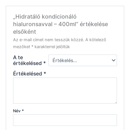
„Hidratáló kondicionáló
hialuronsavval – 400ml” értékelése
elsőként
Az e-mail címet nem tesszük közzé.
A kötelező
mezőket
*
karakterrel jelöltük
A te
értékelésed
*
Értékelésed
*
Név
*