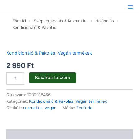
Ugrás
a
tartalomhoz
Főoldal
›
Szépségápolás & Kozmetika
›
Hajápolás
›
Kondícionáló & Pakolás
Hidratáló
kondicionáló
hialuronsavval
Kondícionáló & Pakolás
,
Vegán termékek
-
400ml
2 990
Ft
mennyiség
Kosárba teszem
Cikkszám:
1000018466
Kategóriák:
Kondícionáló & Pakolás
,
Vegán termékek
Címkék:
cosmetics
,
vegán
Márka:
Ecoforia
Leírás