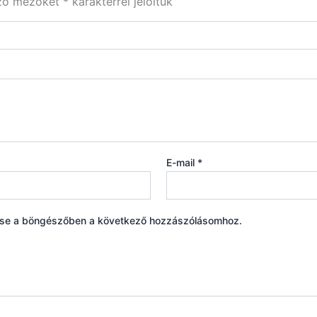
ező mezőket
*
karakterrel jelöltük
E-mail
*
ése a böngészőben a következő hozzászólásomhoz.