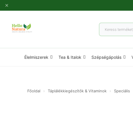
Ugrás
✕
a
tartalomhoz
Products
search
Élelmiszerek
Tea & Italok
Szépségápolás
Főoldal
›
Táplálékkiegészítők & Vitaminok
›
Speciális