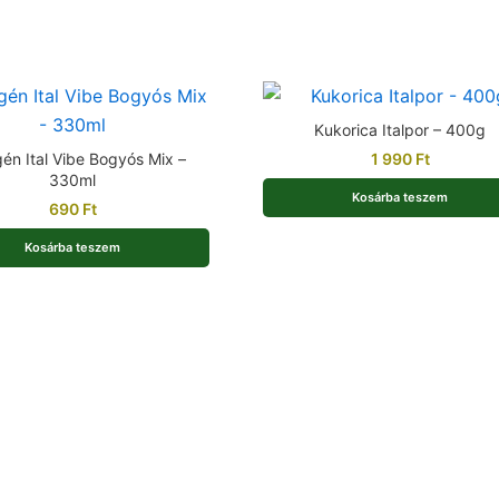
Kukorica Italpor – 400g
gén Ital Vibe Bogyós Mix –
1 990
Ft
330ml
Kosárba teszem
690
Ft
Kosárba teszem