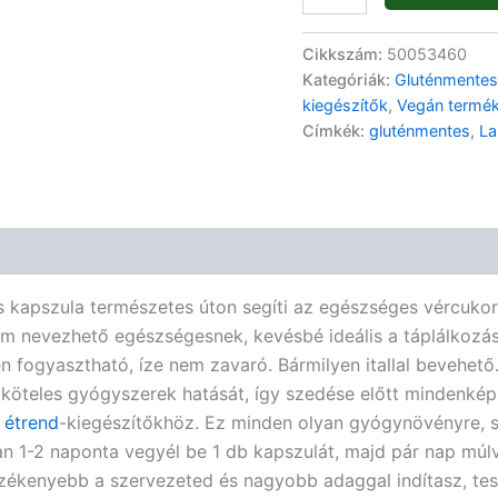
Cikkszám:
50053460
Kategóriák:
Gluténmentes
kiegészítők
,
Vegán termé
Címkék:
gluténmentes
,
La
 kapszula természetes úton segíti az egészséges vércukor
nevezhető egészségesnek, kevésbé ideális a táplálkozásod 
n fogyasztható, íze nem zavaró. Bármilyen itallal bevehető
yköteles gyógyszerek hatását, így szedése előtt mindenké
j
étrend
-kiegészítőkhöz. Ez minden olyan gyógynövényre, 
an 1-2 naponta vegyél be 1 db kapszulát, majd pár nap múl
érzékenyebb a szervezeted és nagyobb adaggal indítasz, t