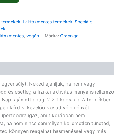
🌾 Gluténmentes
🌱 Vegán
 termékek
,
Laktózmentes termékek
,
Speciális
🌿 Bio
🍬 Cukormentes
kek
któzmentes
,
vegán
Márka:
Organiqa
 egyensúlyt. Neked ajánljuk, ha nem vagy
és esetleg a fizikai aktivitás hiánya is jellemző
. Napi ajánlott adag: 2 x 1 kapszula A termékben
ppen kérd ki kezelőorvosod véleményét!
superfoodra igaz, amit korábban nem
va, ha nem nincs semmilyen kellemetlen tüneted,
ested könnyen reagálhat hasmenéssel vagy más