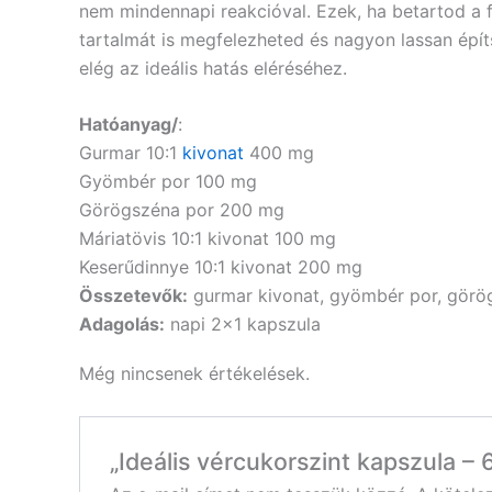
nem mindennapi reakcióval. Ezek, ha betartod a 
tartalmát is megfelezheted és nagyon lassan épí
elég az ideális hatás eléréséhez.
Hatóanyag/
:
Gurmar 10:1
kivonat
400 mg
Gyömbér por 100 mg
Görögszéna por 200 mg
Máriatövis 10:1 kivonat 100 mg
Keserűdinnye 10:1 kivonat 200 mg
Összetevők:
gurmar kivonat, gyömbér por, görögs
Adagolás:
napi 2×1 kapszula
Még nincsenek értékelések.
„Ideális vércukorszint kapszula –