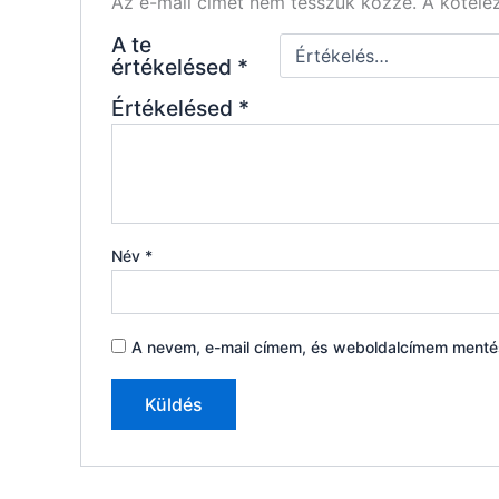
Az e-mail címet nem tesszük közzé.
A kötel
A te
értékelésed
*
Értékelésed
*
Név
*
A nevem, e-mail címem, és weboldalcímem ment