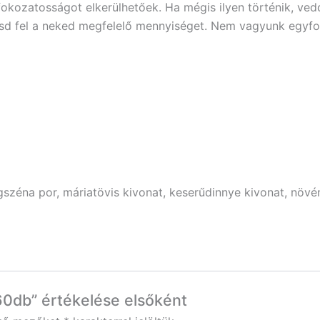
fokozatosságot elkerülhetőek. Ha mégis ilyen történik, ve
tsd fel a neked megfelelő mennyiséget. Nem vagyunk egyfor
zéna por, máriatövis kivonat, keserűdinnye kivonat, növén
 60db” értékelése elsőként