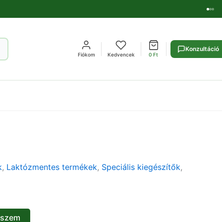
Konzultáció
Fiókom
Kedvencek
0
Ft
k
,
Laktózmentes termékek
,
Speciális kiegészítők
,
eszem