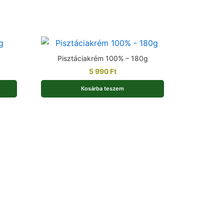
Pisztáciakrém 100% – 180g
5 990
Ft
Kosárba teszem