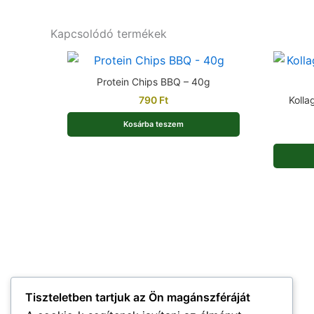
Kapcsolódó termékek
Protein Chips BBQ – 40g
790
Ft
Kolla
Kosárba teszem
Tiszteletben tartjuk az Ön magánszféráját