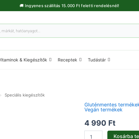
🚚 Ingyenes szállítás 15.000 Ft feletti rendelésnél!
Vitaminok & Kiegészítők
Receptek
Tudástár
›
Speciális kiegészítők
Gluténmentes terméke
Ideális
Vegán termékek
vércukorszint
kapszula
4 990
Ft
-
60db
Kosárba t
mennyiség