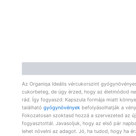
Leírás
Vélemények (0)
Az Organiqa Ideális vércukorszint gyógynövényes
cukorbeteg, de úgy érzed, hogy az életmódod nem 
rád. Így fogyaszd: Kapszula formája miatt könnye
található
gyógynövények
befolyásolhatják a vén
Fokozatosan szoktasd hozzá a szervezeted az ú
fogyasztottál. Javasoljuk, hogy az első pár napb
lehet növelni az adagot. Jó, ha tudod, hogy ha 