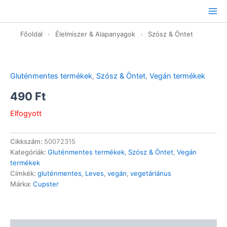
Ugrás
a
tartalomhoz
Főoldal
›
Élelmiszer & Alapanyagok
›
Szósz & Öntet
Gluténmentes termékek
,
Szósz & Öntet
,
Vegán termékek
490
Ft
Elfogyott
Cikkszám:
50072315
Kategóriák:
Gluténmentes termékek
,
Szósz & Öntet
,
Vegán
termékek
Címkék:
gluténmentes
,
Leves
,
vegán
,
vegetáriánus
Márka:
Cupster