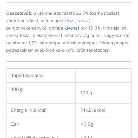
Összetevők:
Gluténmentes tészta 26,7% (barna rizsliszt,
vöröslencseliszt, útifű maghéj liszt, ivóvíz),
burgonyakeményítő, gomba
kivonat
por 19,3%, himalájai só,
avokádóolaj, élesztőkivonat, kókuszvirág cukor, vegyes erdei
gombapor 1,7%, sárgarépa, vöröshagymapor, fokhagymapor,
petrezselyemlevél, őrölt kakukkfű, őrölt feketebors
Tápértékadatok
100 g
100 g
Energia (KJ/Kcal)
74kJ/18kcal
Zsír
<0,5g
ebből telített zsírsavak
<0,1g