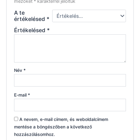
mezőket
*
karakterrel jelöltük
A te
értékelésed
*
Értékelésed
*
Név
*
E-mail
*
A nevem, e-mail címem, és weboldalcímem
mentése a böngészőben a következő
hozzászólásomhoz.