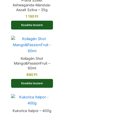
Prana Szelet
Ashwaganda-Mandula-
Aszalt Szilva – 35g
1 190
Ft
Kosárba teszem
Kollagén Shot
Mango&PassionFruit –
60ml
690
Ft
Kosárba teszem
Kukorica Italpor – 400g