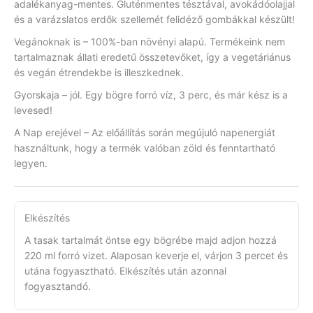
adalékanyag-mentes. Gluténmentes tésztával, avokádóolajjal
és a varázslatos erdők szellemét felidéző gombákkal készült!
Vegánoknak is – 100%-ban növényi alapú. Termékeink nem
tartalmaznak állati eredetű összetevőket, így a vegetáriánus
és vegán étrendekbe is illeszkednek.
Gyorskaja – jól. Egy bögre forró víz, 3 perc, és már kész is a
levesed!
A Nap erejével – Az előállítás során megújuló napenergiát
használtunk, hogy a termék valóban zöld és fenntartható
legyen.
Elkészítés
A tasak tartalmát öntse egy bögrébe majd adjon hozzá
220 ml forró vizet. Alaposan keverje el, várjon 3 percet és
utána fogyasztható. Elkészítés után azonnal
fogyasztandó.