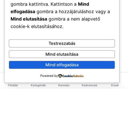
gombra kattintva. Kattintson a
Mind
elfogadása
gombra a hozzájáruláshoz vagy a
Mind elutasítása
gombra a nem alapvető
cookie-k elutasításához.
Testreszabás
Mind elutasítása
Mind elfogadása
Powered by
Főoldal
Kategóriák
Keresés
Kedvencek
Kosár
×
EXKLUZÍV AJÁNLAT
TERMÉKEK
Első rendelésed -10%!
Add meg az email címed és azonnal küldünk egy
Élelmiszerek
ÉLETMÓD
kupont az első rendelésedhez.