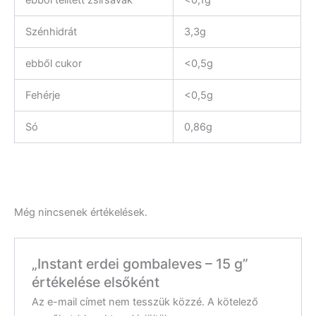
Szénhidrát
3,3g
ebből cukor
<0,5g
Fehérje
<0,5g
Só
0,86g
Még nincsenek értékelések.
„Instant erdei gombaleves – 15 g”
értékelése elsőként
Az e-mail címet nem tesszük közzé.
A kötelező