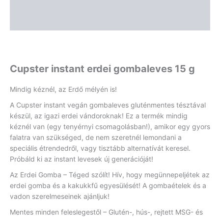
Leírás
Vélemények (0)
Cupster instant erdei gombaleves 15 g
Mindig kéznél, az Erdő mélyén is!
A Cupster instant vegán gombaleves gluténmentes tésztával
készül, az igazi erdei vándoroknak! Ez a termék mindig
kéznél van (egy tenyérnyi csomagolásban!), amikor egy gyors
falatra van szükséged, de nem szeretnél lemondani a
speciális étrendedről, vagy tisztább alternatívát keresel.
Próbáld ki az instant levesek új generációját!
Az Erdei Gomba – Téged szólít! Hív, hogy megünnepeljétek az
erdei gomba és a kakukkfű egyesülését! A gombaételek és a
vadon szerelmeseinek ajánljuk!
Mentes minden feleslegestől – Glutén-, hús-, rejtett MSG- és