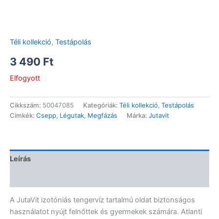
Téli kollekció
,
Testápolás
3 490
Ft
Elfogyott
Cikkszám:
50047085
Kategóriák:
Téli kollekció
,
Testápolás
Címkék:
Csepp
,
Légutak
,
Megfázás
Márka:
Jutavit
Leírás
Vélemények (0)
A JutaVit izotóniás tengervíz tartalmú oldat biztonságos
használatot nyújt felnőttek és gyermekek számára. Atlanti