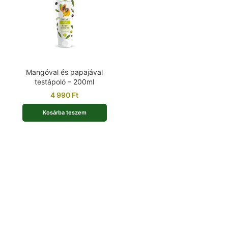
Mangóval és papajával
testápoló – 200ml
4 990
Ft
Kosárba teszem