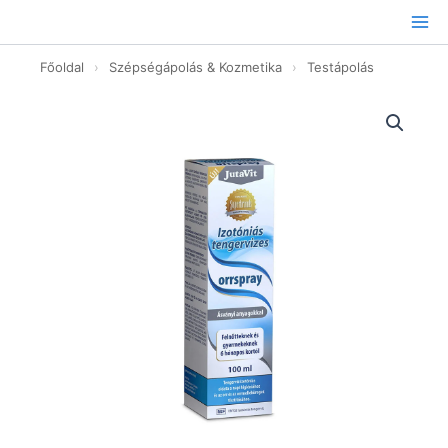
Ugrás
a
tartalomhoz
Főoldal
›
Szépségápolás & Kozmetika
›
Testápolás