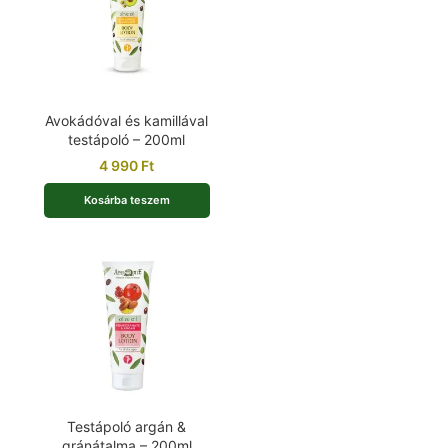
Avokádóval és kamillával
testápoló – 200ml
4 990
Ft
Kosárba teszem
Testápoló argán &
gránátalma – 200ml