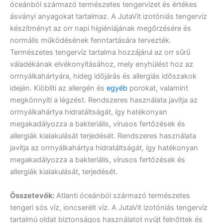
óceánból származó természetes tengervizet és értékes
ásványi anyagokat tartalmaz. A JutaVit izotóniás tengervíz
készítményt az orr napi higiéniájának megőrzésére és
normális működésének fenntartására tervezték.
Természetes tengervíz tartalma hozzájárul az orr sűrű
váladékának elvékonyításához, mely enyhülést hoz az
orrnyálkahártyára, hideg időjárás és allergiás időszakok
idején. Kiöblíti az allergén és
egyéb
porokat, valamint
megkönnyíti a légzést. Rendszeres használata javítja az
orrnyálkahártya hidratáltságát, így hatékonyan
megakadályozza a bakteriális, vírusos fertőzések és
allergiák kialakulását terjedését. Rendszeres használata
javítja az orrnyálkahártya hidratáltságát, így hatékonyan
megakadályozza a bakteriális, vírusos fertőzések és
allergiák kialakulását, terjedését.
Összetevők:
Atlanti óceánból származó természetes
tengeri sós víz, ioncserélt víz. A JutaVit izotóniás tengervíz
tartalmú oldat biztonságos használatot nyújt felnőttek és