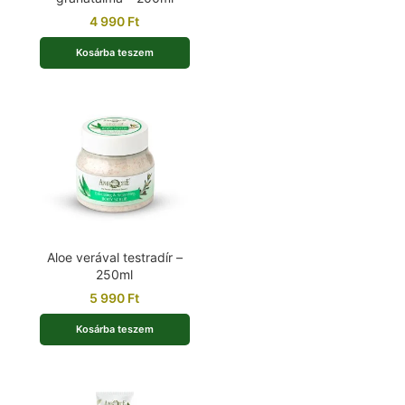
4 990
Ft
Kosárba teszem
Aloe verával testradír –
250ml
5 990
Ft
Kosárba teszem