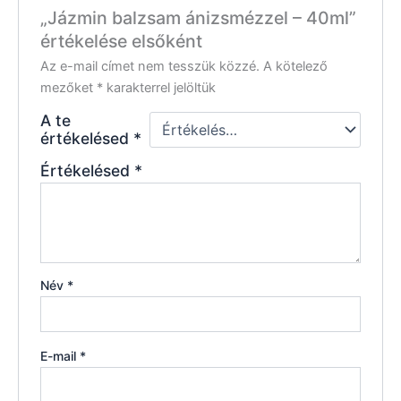
„Jázmin balzsam ánizsmézzel – 40ml”
értékelése elsőként
Az e-mail címet nem tesszük közzé.
A kötelező
mezőket
*
karakterrel jelöltük
A te
értékelésed
*
Értékelésed
*
Név
*
E-mail
*