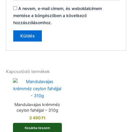
A nevem, e-mail címem, és weboldalcímem
mentése a böngészőben a következő
hozzászólásomhoz.
Kapcsolódó termékek
Mandulavajas krémméz
ceylon fahéjjal – 310g
3 490
Ft
Kosárba teszem