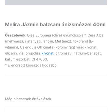
Vélemények (0)
Melira Jázmin balzsam ánizsmézzel 40ml
Összetevők:
Olea Europaea (olíva) gyümölcsolaj*, Cera Alba
(méhviasz), illatanyag, lanolin, Mel (méz), tokoferol (E-
vitamin), Calendula Officinalis (körömvirág) virágkivonat,
glicerin, víz, propolisz
kivonat
, citromsav, nátrium-benzoát,
kálium-szorbát, CI 47000.
* Ellenőrzött biogazdálkodásból
Még nincsenek értékelések.