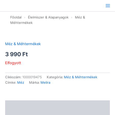
Ugrás
a
tartalomhoz
Főoldal
›
Élelmiszer & Alapanyagok
›
Méz &
Méhtermékek
Méz & Méhtermékek
3 990
Ft
Elfogyott
Cikkszám:
1000019475
Kategória:
Méz & Méhtermékek
Címke:
Méz
Márka:
Melira
Leírás