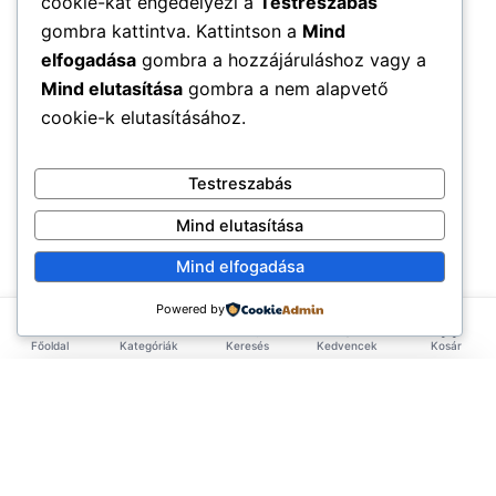
cookie-kat engedélyezi a
Testreszabás
gombra kattintva. Kattintson a
Mind
elfogadása
gombra a hozzájáruláshoz vagy a
Mind elutasítása
gombra a nem alapvető
cookie-k elutasításához.
Testreszabás
Mind elutasítása
Mind elfogadása
Powered by
Főoldal
Kategóriák
Keresés
Kedvencek
Kosár
×
EXKLUZÍV AJÁNLAT
TERMÉKEK
Első rendelésed -10%!
Add meg az email címed és azonnal küldünk egy
Élelmiszerek
ÉLETMÓD