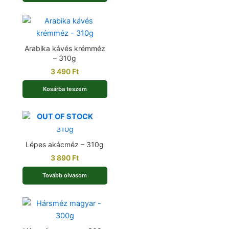
Arabika kávés krémméz
– 310g
3 490
Ft
Kosárba teszem
OUT OF STOCK
Lépes akácméz – 310g
3 890
Ft
Tovább olvasom