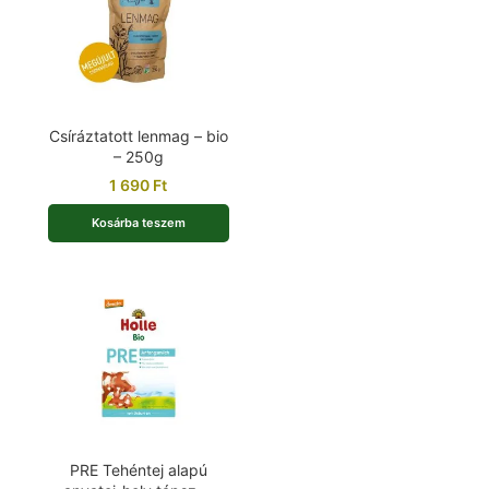
Csíráztatott lenmag – bio
– 250g
1 690
Ft
Kosárba teszem
PRE Tehéntej alapú