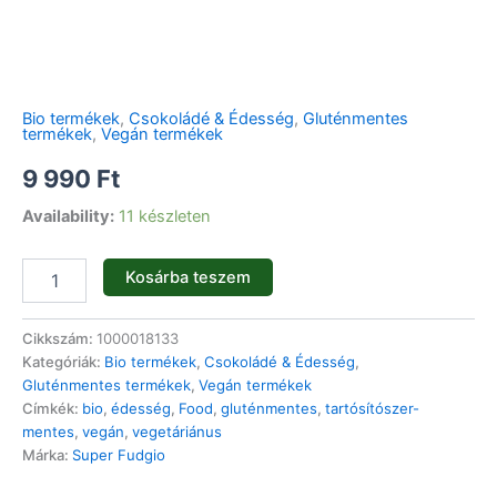
Bio termékek
,
Csokoládé & Édesség
,
Gluténmentes
termékek
,
Vegán termékek
9 990
Ft
Availability:
11 készleten
Kosárba teszem
Cikkszám:
1000018133
Kategóriák:
Bio termékek
,
Csokoládé & Édesség
,
Gluténmentes termékek
,
Vegán termékek
Címkék:
bio
,
édesség
,
Food
,
gluténmentes
,
tartósítószer-
mentes
,
vegán
,
vegetáriánus
Márka:
Super Fudgio