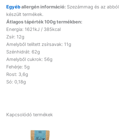
Egyéb
allergén információ:
Szezámmag és az abból
készült termékek.
Átlagos tápérték 100g termékben:
Energia: 1621kJ / 385kcal
Zsír: 12g
Amelyből telített zsírsavak: 11g
Szénhidrát: 62g
Amelyből cukrok: 56g
Fehérje: 5g
Rost: 3,6g
Só: 0,18g
Kapcsolódó termékek