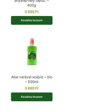
anyatej-hely.tápsz. –
400g
5 690
Ft
Kosárba teszem
Aloe verával szájvíz – bio
– 500ml
3 690
Ft
Kosárba teszem