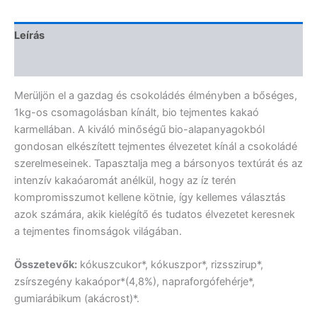
Leírás
Vélemények (0)
Merüljön el a gazdag és csokoládés élményben a bőséges,
1kg-os csomagolásban kínált, bio tejmentes kakaó
karmellában. A kiváló minőségű bio-alapanyagokból
gondosan elkészített tejmentes élvezetet kínál a csokoládé
szerelmeseinek. Tapasztalja meg a bársonyos textúrát és az
intenzív kakaóaromát anélkül, hogy az íz terén
kompromisszumot kellene kötnie, így kellemes választás
azok számára, akik kielégítő és tudatos élvezetet keresnek
a tejmentes finomságok világában.
Összetevők:
kókuszcukor*, kókuszpor*, rizsszirup*,
zsírszegény kakaópor*(4,8%), napraforgófehérje*,
gumiarábikum (akácrost)*.