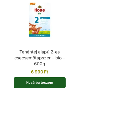
Tehéntej alapú 2-es
csecsemőtápszer – bio –
600g
6 990
Ft
Kosárba teszem