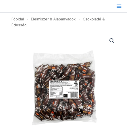
Ugrás
a
tartalomhoz
Főoldal
›
Élelmiszer & Alapanyagok
›
Csokoládé &
Édesség
Kakaós
vegán
karamella
-
bio
-
1kg
mennyiség