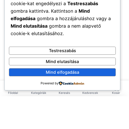
cookie-kat engedélyezi a
Testreszabás
gombra kattintva. Kattintson a
Mind
elfogadása
gombra a hozzájáruláshoz vagy a
Mind elutasítása
gombra a nem alapvető
cookie-k elutasításához.
Testreszabás
Mind elutasítása
Mind elfogadása
Powered by
Főoldal
Kategóriák
Keresés
Kedvencek
Kosár
×
EXKLUZÍV AJÁNLAT
TERMÉKEK
Első rendelésed -10%!
Add meg az email címed és azonnal küldünk egy
Élelmiszerek