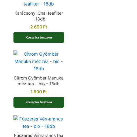
Karácsonyi Chai teafilter
– 18db
2 690
Ft
Kosárba teszem
Citrom Gyömbér Manuka
méz tea – bio – 18db
1 990
Ft
Kosárba teszem
Fűszeres Vérnarancs tea