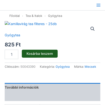
Ugrás
a
tartalomhoz
Főoldal
›
Tea & Italok
›
Gyógytea
Kamillavirág
tea
filteres
Gyógytea
-
25db
825
Ft
mennyiség
Kosárba teszem
Cikkszám:
50043390
Kategória:
Gyógytea
Márka:
Mecsek
További információk
Vélemények (0)