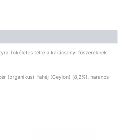
tyra Tökéletes télre a karácsonyi fűszereknek
ér (organikus), fahéj (Ceylon) (8,2%), narancs