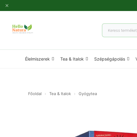
Ugrás
✕
a
tartalomhoz
Products
search
Élelmiszerek
Tea & Italok
Szépségápolás
Főoldal
›
Tea & Italok
›
Gyógytea