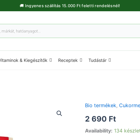
🚚 Ingyenes szállítás 15.000 Ft feletti rendelésnél!
Vitaminok & Kiegészítők
Receptek
Tudástár
Bio termékek
,
Cukorme
Karácsonyi
Chai
2 690
Ft
teafilter
-
Availability:
134 készle
18db
mennyiség