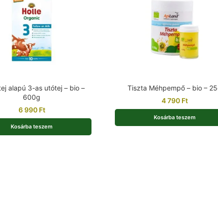
ej alapú 3-as utótej – bio –
Tiszta Méhpempő – bio – 2
600g
4 790
Ft
6 990
Ft
Kosárba teszem
Kosárba teszem