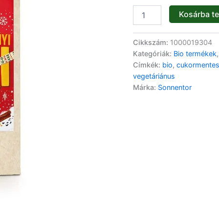
Kosárba t
Cikkszám:
1000019304
Kategóriák:
Bio termékek
Címkék:
bio
,
cukormente
vegetáriánus
Márka:
Sonnentor