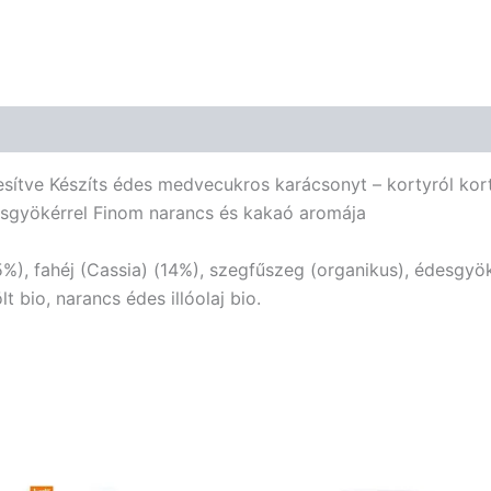
ízesítve Készíts édes medvecukros karácsonyt – kortyról kor
gyökérrel Finom narancs és kakaó aromája
%), fahéj (Cassia) (14%), szegfűszeg (organikus), édesgyök
 bio, narancs édes illóolaj bio.