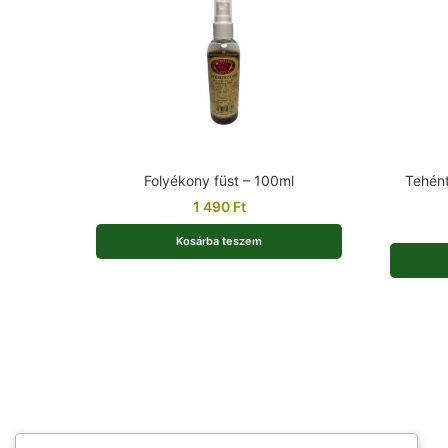
Folyékony füst – 100ml
Tehént
1 490
Ft
Kosárba teszem