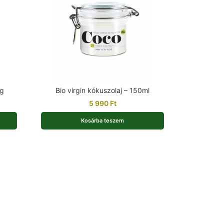
5g
Bio virgin kókuszolaj – 150ml
5 990
Ft
Kosárba teszem