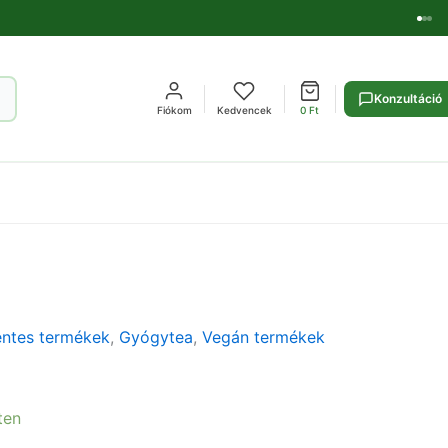
Konzultáció
Fiókom
Kedvencek
0
Ft
ntes termékek
,
Gyógytea
,
Vegán termékek
ten