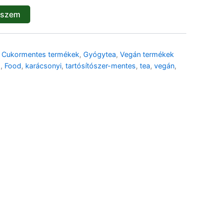
eszem
Hideg Epres Gyömbér Tea
filteres – bio -16db
3 690
Ft
,
Cukormentes termékek
,
Gyógytea
,
Vegán termékek
Karácsonyi Chai teafilter –
s
,
Food
,
karácsonyi
,
tartósítószer-mentes
,
tea
,
vegán
,
18db
2 690
Ft
🌾 Gluténmentes
🌱 Vegán
🌿 Bio
🍬 Cukormentes