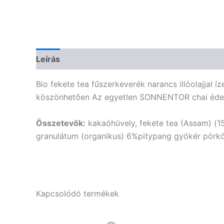
Leírás
További információk
Vélemények (0)
Bio fekete tea fűszerkeverék narancs illóolajjal 
köszönhetően Az egyetlen SONNENTOR chai édes
Összetevők:
kakaóhüvely, fekete tea (Assam) (15
granulátum (organikus) 6%pitypang gyökér pörkölt
Kapcsolódó termékek