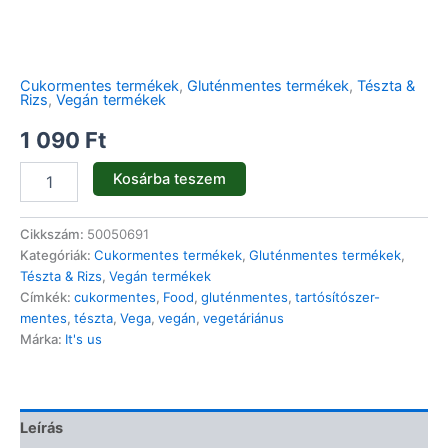
Cukormentes termékek
,
Gluténmentes termékek
,
Tészta &
Rizs
,
Vegán termékek
1 090
Ft
Kosárba teszem
Cikkszám:
50050691
Kategóriák:
Cukormentes termékek
,
Gluténmentes termékek
,
Tészta & Rizs
,
Vegán termékek
Címkék:
cukormentes
,
Food
,
gluténmentes
,
tartósítószer-
mentes
,
tészta
,
Vega
,
vegán
,
vegetáriánus
Márka:
It's us
Leírás