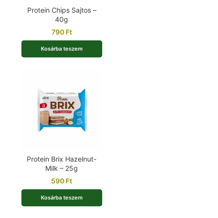
Protein Chips Sajtos –
40g
790
Ft
Kosárba teszem
Protein Brix Hazelnut-
Milk – 25g
590
Ft
Kosárba teszem