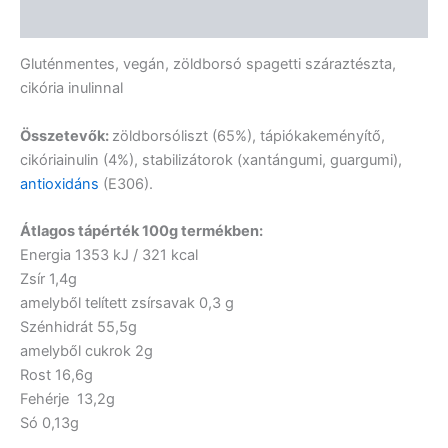
Vélemények (0)
Gluténmentes, vegán, zöldborsó spagetti száraztészta,
cikória inulinnal
Összetevők:
zöldborsóliszt (65%), tápiókakeményítő,
cikóriainulin (4%), stabilizátorok (xantángumi, guargumi),
antioxidáns
(E306).
Átlagos tápérték 100g termékben:
Energia 1353 kJ / 321 kcal
Zsír 1,4g
amelyből telített zsírsavak 0,3 g
Szénhidrát 55,5g
amelyből cukrok 2g
Rost 16,6g
Fehérje 13,2g
Só 0,13g