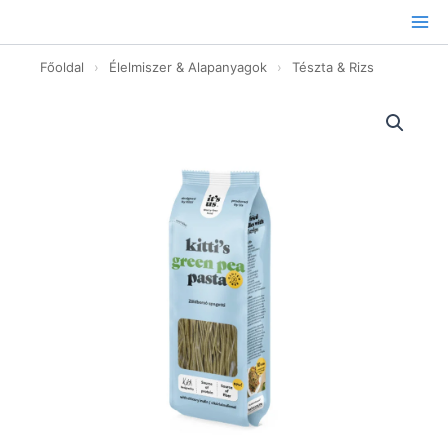
Ugrás
a
tartalomhoz
Főoldal
›
Élelmiszer & Alapanyagok
›
Tészta & Rizs
Kitti's
zöldborsó
tészta
spagetti
-
200g
mennyiség