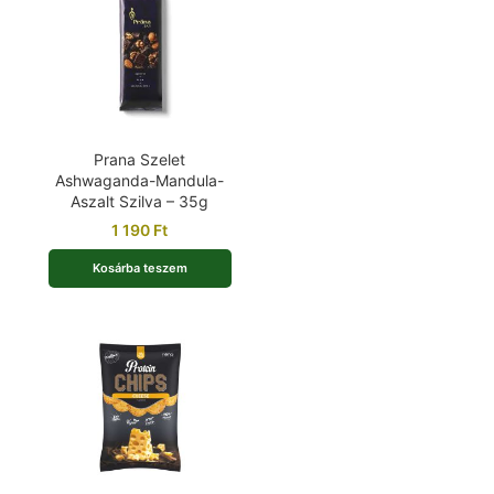
Prana Szelet
Ashwaganda-Mandula-
Aszalt Szilva – 35g
1 190
Ft
Kosárba teszem