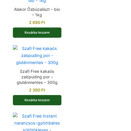
Alakor Ősbúzaliszt – bio
– 1kg
2 690
Ft
Kosárba teszem
Szafi Free kakaós
zabpuding por –
gluténmentes – 300g
2 390
Ft
Kosárba teszem