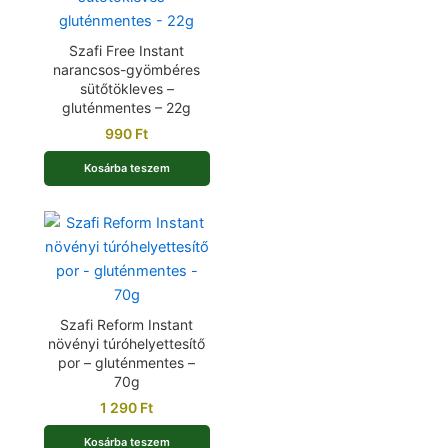
Szafi Free Instant
narancsos-gyömbéres
sütőtökleves –
gluténmentes – 22g
990
Ft
Kosárba teszem
Szafi Reform Instant
növényi túróhelyettesítő
por – gluténmentes –
70g
1 290
Ft
Kosárba teszem