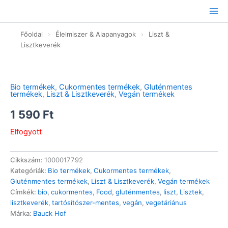
Ugrás
a
tartalomhoz
Főoldal
›
Élelmiszer & Alapanyagok
›
Liszt &
Lisztkeverék
Bio termékek
,
Cukormentes termékek
,
Gluténmentes
termékek
,
Liszt & Lisztkeverék
,
Vegán termékek
1 590
Ft
Elfogyott
Cikkszám:
1000017792
Kategóriák:
Bio termékek
,
Cukormentes termékek
,
Gluténmentes termékek
,
Liszt & Lisztkeverék
,
Vegán termékek
Címkék:
bio
,
cukormentes
,
Food
,
gluténmentes
,
liszt
,
Lisztek
,
lisztkeverék
,
tartósítószer-mentes
,
vegán
,
vegetáriánus
Márka:
Bauck Hof