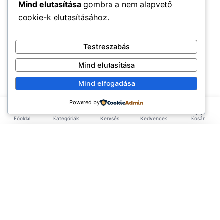
Mind elutasítása
gombra a nem alapvető
cookie-k elutasításához.
Testreszabás
Mind elutasítása
Mind elfogadása
Powered by
Főoldal
Kategóriák
Keresés
Kedvencek
Kosár
×
EXKLUZÍV AJÁNLAT
TERMÉKEK
Első rendelésed -10%!
Add meg az email címed és azonnal küldünk egy
Élelmiszerek
ÉLETMÓD
kupont az első rendelésedhez.
Tea & Italok
Vegán
(3.583)
INFORMÁCIÓ
Szépségápolás
Hiba. Kérlek próbáld újra.