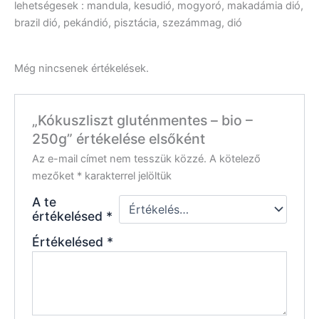
lehetségesek : mandula, kesudió, mogyoró, makadámia dió,
brazil dió, pekándió, pisztácia, szezámmag, dió
Még nincsenek értékelések.
„Kókuszliszt gluténmentes – bio –
250g” értékelése elsőként
Az e-mail címet nem tesszük közzé.
A kötelező
mezőket
*
karakterrel jelöltük
A te
értékelésed
*
Értékelésed
*