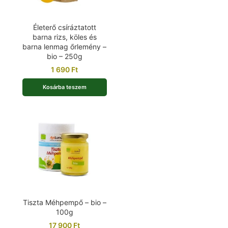
Életerő csíráztatott
barna rizs, köles és
barna lenmag őrlemény –
bio – 250g
1 690
Ft
Kosárba teszem
Tiszta Méhpempő – bio –
100g
17 900
Ft