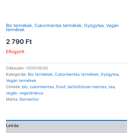
Bio termékek
,
Cukormentes termékek
,
Gyógytea
,
Vegán
termékek
2 790
Ft
Elfogyott
Cikkszám:
1000018092
Kategóriák:
Bio termékek
,
Cukormentes termékek
,
Gyógytea
,
Vegán termékek
Címkék:
bio
,
cukormentes
,
Food
,
tartósítószer-mentes
,
tea
,
vegán
,
vegetáriánus
Márka:
Sonnentor
Leírás