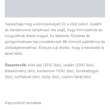
További információk
Vélemények (0)
Tapasztalja meg a könnyedséget! Ez a zöld zabot, csalánt
és kardamomot tartalmazó tea segít, hogy könnyednek és
nyugodtnak érezd magad. Az édeskés-fűszeres és
gyógynövényes tea csodálatosan illik könnyű salátákhoz és
zöldséglevesekhez. Élvezze a jó érzést, hogy a kevesebb is
lehet több.
Összetevők:
zöld zab (35%) (bio), csalán (20%) (bio),
édeskömény (bio), kardamom (10%) (bio), borókabogyó
(bio), nyírfalevél (bio), izsóp (bio), ceyloni fahéj (bio)
Kapcsolódó termékek