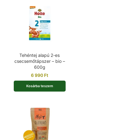
Tehéntej alapú 2-es
csecsemőtápszer – bio –
600g
6 990
Ft
Kosárba teszem