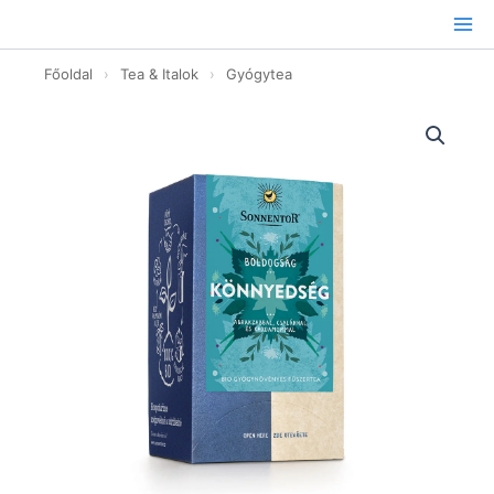
Ugrás
a
tartalomhoz
Főoldal
›
Tea & Italok
›
Gyógytea