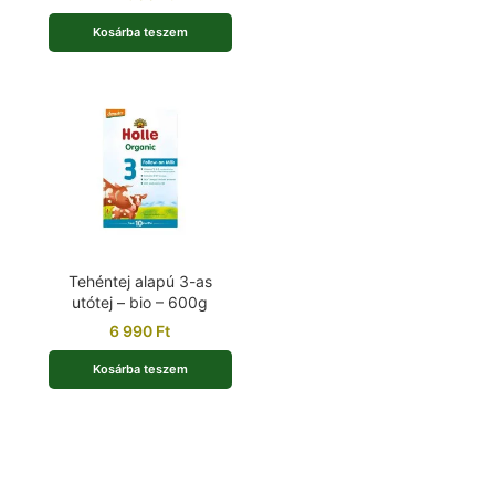
Kosárba teszem
Tehéntej alapú 3-as
utótej – bio – 600g
6 990
Ft
Kosárba teszem