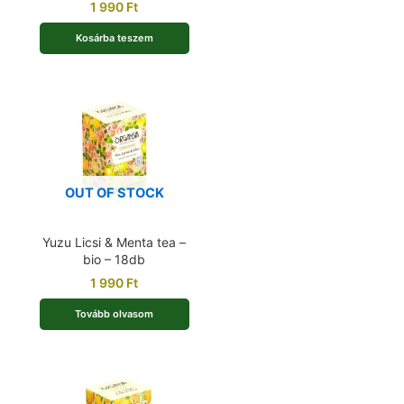
1 990
Ft
Kosárba teszem
OUT OF STOCK
Yuzu Licsi & Menta tea –
bio – 18db
1 990
Ft
Tovább olvasom