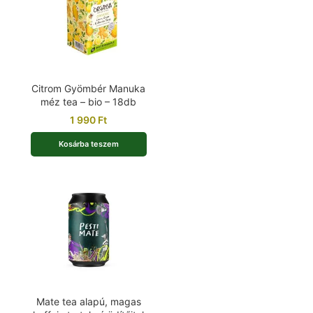
Citrom Gyömbér Manuka
méz tea – bio – 18db
1 990
Ft
Kosárba teszem
Mate tea alapú, magas