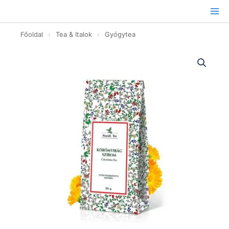
Ugrás
a
tartalomhoz
Főoldal
›
Tea & Italok
›
Gyógytea
Körömvirág
Szirom
tea
-
20g
mennyiség