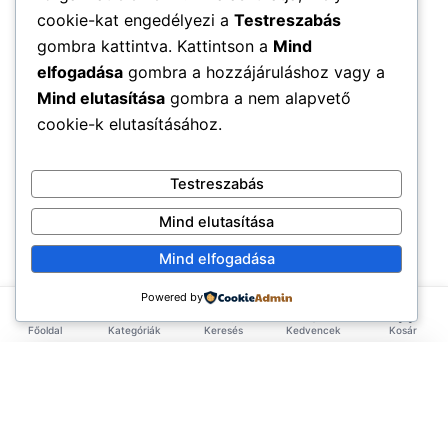
cookie-kat engedélyezi a
Testreszabás
gombra kattintva. Kattintson a
Mind
elfogadása
gombra a hozzájáruláshoz vagy a
Mind elutasítása
gombra a nem alapvető
cookie-k elutasításához.
Testreszabás
Mind elutasítása
Mind elfogadása
Powered by
Főoldal
Kategóriák
Keresés
Kedvencek
Kosár
×
EXKLUZÍV AJÁNLAT
TERMÉKEK
Első rendelésed -10%!
Add meg az email címed és azonnal küldünk egy