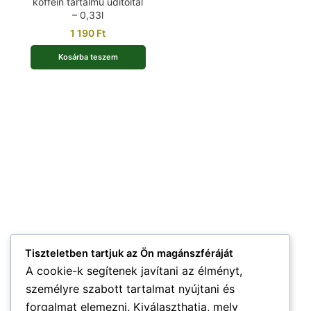
koffein tartalmú üdítőital
– 0,33l
1 190
Ft
Kosárba teszem
Tiszteletben tartjuk az Ön magánszféráját
A cookie-k segítenek javítani az élményt,
személyre szabott tartalmat nyújtani és
forgalmat elemezni. Kiválaszthatja, mely