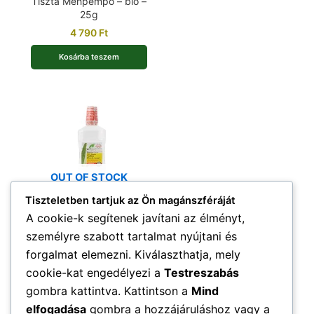
Tiszta Méhpempő – bio –
25g
4 790
Ft
Kosárba teszem
OUT OF STOCK
Tiszteletben tartjuk az Ön magánszféráját
Teafaolajjal szájvíz – bio
A cookie-k segítenek javítani az élményt,
– 500ml
személyre szabott tartalmat nyújtani és
3 690
Ft
forgalmat elemezni. Kiválaszthatja, mely
cookie-kat engedélyezi a
Testreszabás
Tovább olvasom
gombra kattintva. Kattintson a
Mind
elfogadása
gombra a hozzájáruláshoz vagy a