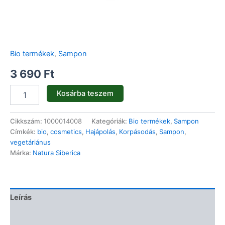
Bio termékek
,
Sampon
3 690
Ft
Kosárba teszem
Cikkszám:
1000014008
Kategóriák:
Bio termékek
,
Sampon
Címkék:
bio
,
cosmetics
,
Hajápolás
,
Korpásodás
,
Sampon
,
vegetáriánus
Márka:
Natura Siberica
Leírás
Vélemények (0)