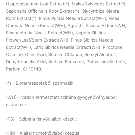
Hippocastanum Leaf Extract(*), Malva Sylvestris Extract(*),
Saponaria Officinalis Root Extract(*), Glycyrrhiza Glabra
Root Extract(*), Pinus Pumila Needle Extract(WH), Picea
Obovata Needle Extract(WH), Agrostis Sibirica Extract(WH),
Flavocetraria Nivalis Extract(WH), Nepeta Sibirica
Flower/Leaf/Stem Extract(WH), Pinus Sibirica Needle
Extract(WH), Larix Sibirica Needle Extract(WH), Piroctone
Olamine, Citric Acid, Sodium Chloride, Benzyl Alcohol,
Dehydroacetic Acid, Sodium Benzoate, Potassium Sorbate,
Parfum, CI 19140.
(*) – Biotermésztésből származik
(WH) – Vadon termesztett szibéria gyógynövényekből
származik
(PS) – Szibéria fenyőolajból készült
(HR) – Alajtai homoktövisből készült