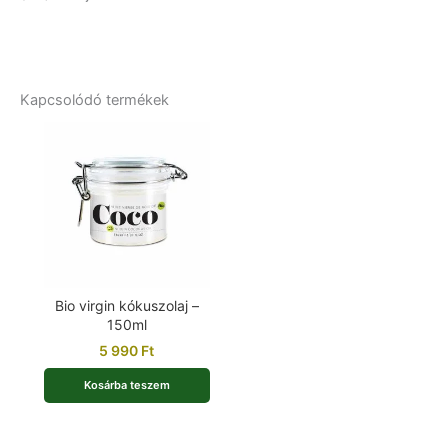
Kapcsolódó termékek
Bio virgin kókuszolaj –
150ml
5 990
Ft
Kosárba teszem