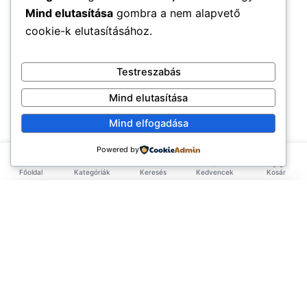
Mind elutasítása
gombra a nem alapvető
cookie-k elutasításához.
Testreszabás
Mind elutasítása
Mind elfogadása
Powered by
Főoldal
Kategóriák
Keresés
Kedvencek
Kosár
×
EXKLUZÍV AJÁNLAT
TERMÉKEK
Első rendelésed -10%!
Add meg az email címed és azonnal küldünk egy
Élelmiszerek
ÉLETMÓD
kupont az első rendelésedhez.
Tea & Italok
Vegán
Keresztneved
(3.583)
INFORMÁCIÓ
Szépségápolás