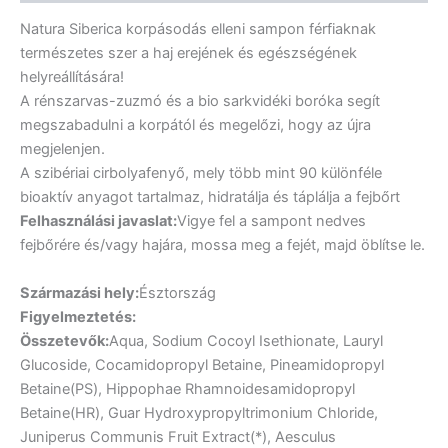
Natura Siberica korpásodás elleni sampon férfiaknak
természetes szer a haj erejének és egészségének
helyreállítására!
A rénszarvas-zuzmó és a bio sarkvidéki boróka segít
megszabadulni a korpától és megelőzi, hogy az újra
megjelenjen.
A szibériai cirbolyafenyő, mely több mint 90 különféle
bioaktív anyagot tartalmaz, hidratálja és táplálja a fejbőrt
Felhasználási javaslat:
Vigye fel a sampont nedves
fejbőrére és/vagy hajára, mossa meg a fejét, majd öblítse le.
Származási hely:
Észtország
Figyelmeztetés:
Összetevők:
Aqua, Sodium Cocoyl Isethionate, Lauryl
Glucoside, Cocamidopropyl Betaine, Pineamidopropyl
Betaine(PS), Hippophae Rhamnoidesamidopropyl
Betaine(HR), Guar Hydroxypropyltrimonium Chloride,
Juniperus Communis Fruit Extract(*), Aesculus