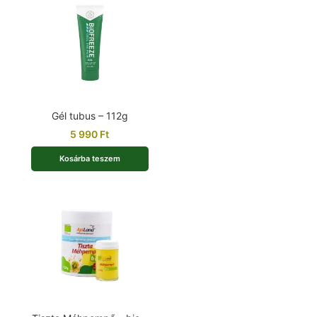
Gél tubus – 112g
5 990
Ft
Kosárba teszem