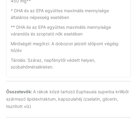
450 mg**
* DHA és az EPA együttes maximális mennyisége
általános népesség esetében
** DHA és az EPA együttes maximális mennyisége
várandós és szoptató nők esetében
Minőségét megőrzi: A dobozon jelzett időpont végéig:
hó/év
Tárolás: Száraz, napfénytől védett helyen,
szobahőmérsékleten.
Összetevők:
A rákok közé tartozó Euphausia superba krillből
származó lipidextraktum, kapszulahéj (zselatin, glicerin,
tisztított víz)