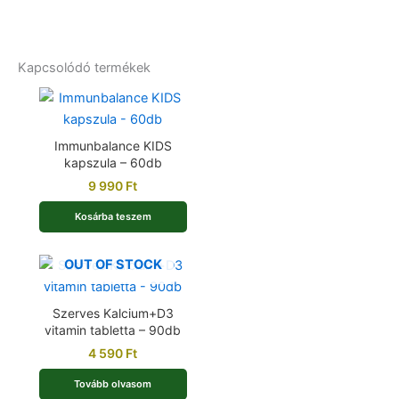
Kapcsolódó termékek
Immunbalance KIDS
kapszula – 60db
9 990
Ft
Kosárba teszem
OUT OF STOCK
Szerves Kalcium+D3
vitamin tabletta – 90db
4 590
Ft
Tovább olvasom