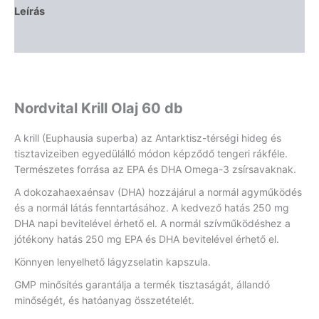
Leírás
Vélemények (0)
Nordvital Krill Olaj 60 db
A krill (Euphausia superba) az Antarktisz-térségi hideg és
tisztavizeiben egyedülálló módon képződő tengeri rákféle.
Természetes forrása az EPA és DHA Omega-3 zsírsavaknak.
A dokozahaexaénsav (DHA) hozzájárul a normál agyműködés
és a normál látás fenntartásához. A kedvező hatás 250 mg
DHA napi bevitelével érhető el. A normál szívműködéshez a
jótékony hatás 250 mg EPA és DHA bevitelével érhető el.
Könnyen lenyelhető lágyzselatin kapszula.
GMP minősítés garantálja a termék tisztaságát, állandó
minőségét, és hatóanyag összetételét.