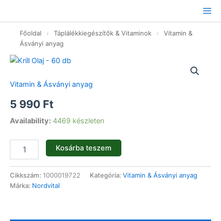
Ugrás
a
tartalomhoz
Főoldal
›
Táplálékkiegészítők & Vitaminok
›
Vitamin &
Ásványi anyag
Krill
Olaj
-
Vitamin & Ásványi anyag
60
db
5 990
Ft
mennyiség
Availability:
4469 készleten
Kosárba teszem
Cikkszám:
1000019722
Kategória:
Vitamin & Ásványi anyag
Márka:
Nordvital