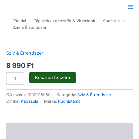
Ugrás
a
tartalomhoz
Főoldal
›
Táplálékkiegészítők & Vitaminok
›
Speciális
›
Szív & Érrendszer
Krill
Omega-
3
Szív & Érrendszer
kapszula
-
8 990
Ft
60db
mennyiség
Kosárba teszem
Cikkszám:
1000015950
Kategória:
Szív & Érrendszer
Címke:
Kapszula
Márka:
Pudhistamo
Leírás