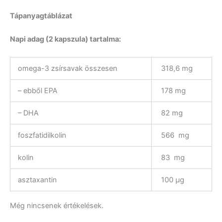
Tápanyagtáblázat
Napi adag (2 kapszula) tartalma:
omega-3 zsírsavak összesen
318,6 mg
– ebből EPA
178 mg
– DHA
82 mg
foszfatidilkolin
566 mg
kolin
83 mg
asztaxantin
100 μg
Még nincsenek értékelések.