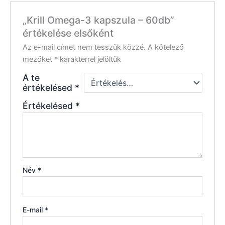
„Krill Omega-3 kapszula – 60db”
értékelése elsőként
Az e-mail címet nem tesszük közzé.
A kötelező
mezőket
*
karakterrel jelöltük
A te
értékelésed
*
Értékelésed
*
Név
*
E-mail
*