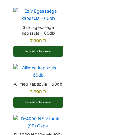
Szív Egészsége
kapszula – 60db
7 990
Ft
Kosárba teszem
Allimed kapszula – 60db
3 690
Ft
Kosárba teszem
D-4000 NE Vitamin (90)