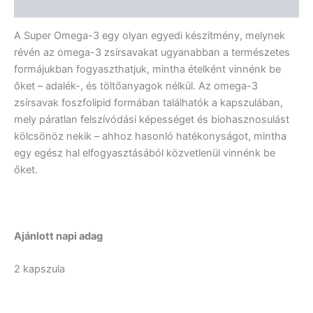
Vélemények (0)
A Super Omega-3 egy olyan egyedi készítmény, melynek
révén az omega-3 zsírsavakat ugyanabban a természetes
formájukban fogyaszthatjuk, mintha ételként vinnénk be
őket – adalék-, és töltőanyagok nélkül. Az omega-3
zsírsavak foszfolipid formában találhatók a kapszulában,
mely páratlan felszívódási képességet és biohasznosulást
kölcsönöz nekik – ahhoz hasonló hatékonyságot, mintha
egy egész hal elfogyasztásából közvetlenül vinnénk be
őket.
Ajánlott napi adag
2 kapszula