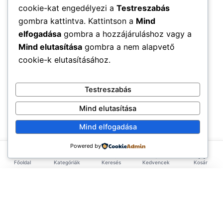
cookie-kat engedélyezi a
Testreszabás
gombra kattintva. Kattintson a
Mind
elfogadása
gombra a hozzájáruláshoz vagy a
Mind elutasítása
gombra a nem alapvető
cookie-k elutasításához.
Testreszabás
Mind elutasítása
Mind elfogadása
Powered by
Főoldal
Kategóriák
Keresés
Kedvencek
Kosár
×
EXKLUZÍV AJÁNLAT
TERMÉKEK
Első rendelésed -10%!
Add meg az email címed és azonnal küldünk egy