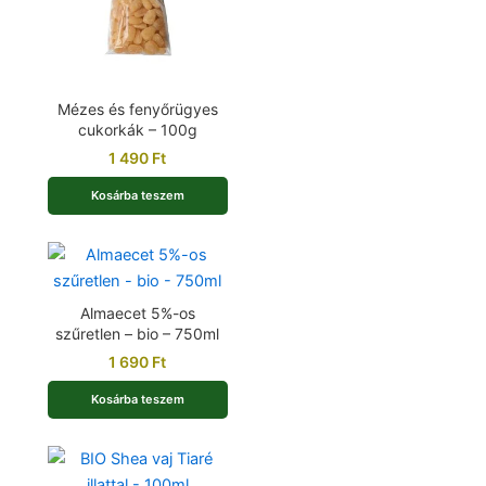
Mézes és fenyőrügyes
cukorkák – 100g
1 490
Ft
Kosárba teszem
Almaecet 5%-os
szűretlen – bio – 750ml
1 690
Ft
Kosárba teszem