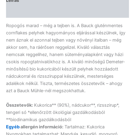
Leírás
Vélemények (0)
Ropogós marad – még a tejben is. A Bauck gluténmentes
cornflakes pelyhek hagyományos eljárással készülnek, így
nem áznak el azonnal tejben vagy növényi italban – még
akkor sem, ha ráérősen reggelizel. Kiváló választás
nemcsak reggelihez, hanem süteményalapként vagy házi
csokis ropogtatnivalókhoz is. A kiváló minőségű Demeter-
minősítésű bio kukoricából készült pelyhek hozzáadott
nádcukorral és rizssziruppal készülnek, mesterséges
adalékok nélkül. Tiszta, természetes összetevők – ahogy
azt a Bauck Mühle-nél megszokhattuk.
Összetevők:
Kukorica** (90%), nádcukor**, rizsszirup*,
tengeri só *ellenőrzött ökológiai gazdálkodásból
**biodinamikus gazdálkodásból
Egyéb
allergén információ:
Tartalmaz: Kukorica
Nyomokban tartalmazhat: Mandula, kesudió, mogyoró,