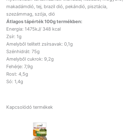
makadámdió, tej, brazil dió, pekándió, pisztácia,
szezámmag, szója, dió
Átlagos tápérték 100g termékben:
Energia: 1475kJ/ 348 kcal
Zsír: 1g
Amelyből telített zsírsavak: 0,1g
Szénhidrát: 75g
Amelyből cukrok: 9,2g
Fehérje: 7,9g
Rost: 4,5g
Só: 1,4g
Kapcsolódó termékek