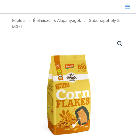
Ugrás
a
tartalomhoz
Főoldal
›
Élelmiszer & Alapanyagok
›
Gabonapehely &
Müzli
Kukoricapehely
-
bio
-
325g
mennyiség