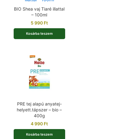
BIO Shea vaj Tiaré illattal
– 100ml
5 990
Ft
Kosárba teszem
PRE tej alapú anyatej-
helyett.tápszer – bio –
400g
4 990
Ft
Kosárba teszem