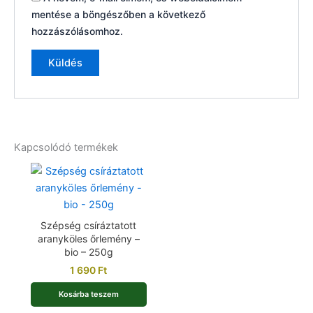
mentése a böngészőben a következő
hozzászólásomhoz.
Kapcsolódó termékek
Szépség csíráztatott
aranyköles őrlemény –
bio – 250g
1 690
Ft
Kosárba teszem