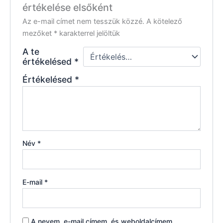
értékelése elsőként
Az e-mail címet nem tesszük közzé.
A kötelező
mezőket
*
karakterrel jelöltük
A te
értékelésed
*
Értékelésed
*
Név
*
E-mail
*
A nevem, e-mail címem, és weboldalcímem