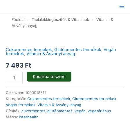
Ugrás
a
tartalomhoz
Főoldal
›
Táplálékkiegészítők & Vitaminok
›
Vitamin &
Ásványi anyag
Liposzómás
D3
komplex
Cukormentes termékek
,
Gluténmentes termékek
,
Vegán
-
termékek
,
Vitamin & Ásványi anyag
300ml
mennyiség
7 493
Ft
Kosárba teszem
Cikkszám:
1000018617
Kategóriák:
Cukormentes termékek
,
Gluténmentes termékek
,
Vegán termékek
,
Vitamin & Ásványi anyag
Címkék:
cukormentes
,
gluténmentes
,
vegán
,
vegetáriánus
Márka:
Interhealth