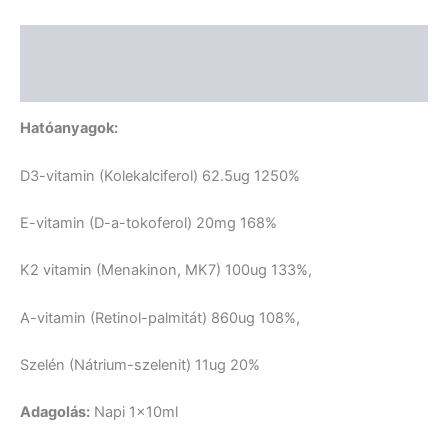
Leírás
Vélemények (0)
Hatóanyagok:
D3-vitamin (Kolekalciferol) 62.5ug 1250%
E-vitamin (D-a-tokoferol) 20mg 168%
K2 vitamin (Menakinon, MK7) 100ug 133%,
A-vitamin (Retinol-palmitát) 860ug 108%,
Szelén (Nátrium-szelenit) 11ug 20%
Adagolás:
Napi 1x10ml