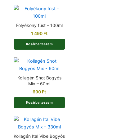
Folyékony füst – 100ml
1 490
Ft
Kosárba teszem
Kollagén Shot Bogyós
Mix – 60ml
690
Ft
Kosárba teszem
Kollagén Ital Vibe Bogyós