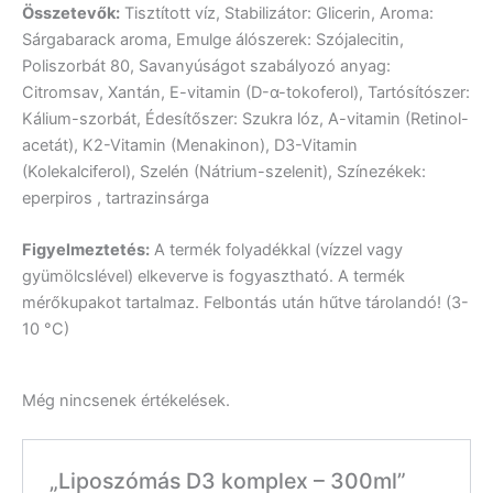
Összetevők:
Tisztított víz, Stabilizátor: Glicerin, Aroma:
Sárgabarack aroma, Emulge álószerek: Szójalecitin,
Poliszorbát 80, Savanyúságot szabályozó anyag:
Citromsav, Xantán, E-vitamin (D-α-tokoferol), Tartósítószer:
Kálium-szorbát, Édesítőszer: Szukra lóz, A-vitamin (Retinol-
acetát), K2-Vitamin (Menakinon), D3-Vitamin
(Kolekalciferol), Szelén (Nátrium-szelenit), Színezékek:
eperpiros , tartrazinsárga
Figyelmeztetés:
A termék folyadékkal (vízzel vagy
gyümölcslével) elkeverve is fogyasztható. A termék
mérőkupakot tartalmaz. Felbontás után hűtve tárolandó! (3-
10 °C)
Még nincsenek értékelések.
„Liposzómás D3 komplex – 300ml”