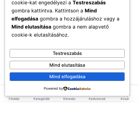
cookie-kat engedélyezi a
Testreszabás
gombra kattintva. Kattintson a
Mind
elfogadása
gombra a hozzájáruláshoz vagy a
Mind elutasítása
gombra a nem alapvető
cookie-k elutasításához.
Testreszabás
Mind elutasítása
Mind elfogadása
Powered by
Főoldal
Kategóriák
Keresés
Kedvencek
Kosár
×
EXKLUZÍV AJÁNLAT
TERMÉKEK
Első rendelésed -10%!
Add meg az email címed és azonnal küldünk egy
Élelmiszerek