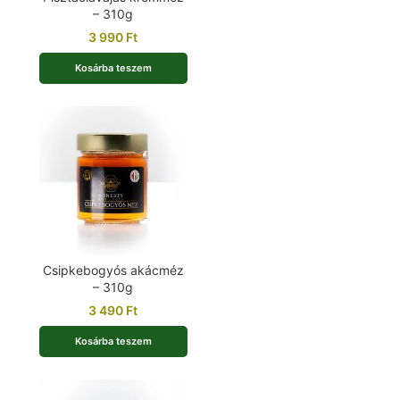
– 310g
3 990
Ft
Kosárba teszem
Csipkebogyós akácméz
– 310g
3 490
Ft
Kosárba teszem