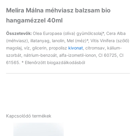
Melira Málna méhviasz balzsam bio
hangamézzel 40ml
Összetevők:
Olea Europaea (olíva) gyümölcsolaj*, Cera Alba
(méhviasz), illatanyag, lanolin, Mel (méz)*, Vitis Vinifera (szőlő)
magolaj, víz, glicerin, propolisz
kivonat
, citromsav, kálium-
szorbát, nátrium-benzoát, alfa-izometil-ionon, CI 60725, CI
61565. * Ellenőrzött biogazdálkodásból
Kapcsolódó termékek