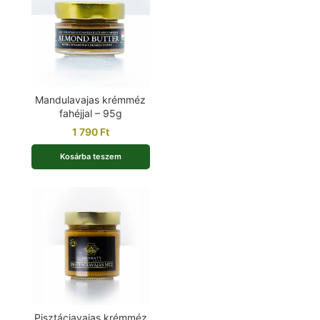
Mandulavajas krémméz
fahéjjal – 95g
1 790
Ft
Kosárba teszem
Pisztáciavajas krémméz