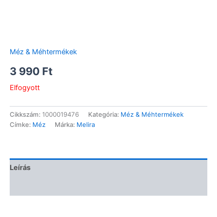
Méz & Méhtermékek
3 990
Ft
Elfogyott
Cikkszám:
1000019476
Kategória:
Méz & Méhtermékek
Címke:
Méz
Márka:
Melira
Leírás
Vélemények (0)