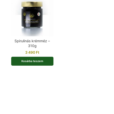
Spirulinás krémméz –
310g
3 490
Ft
Kosárba teszem