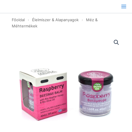
Ugrás
a
tartalomhoz
Főoldal
›
Élelmiszer & Alapanyagok
›
Méz &
Méhtermékek