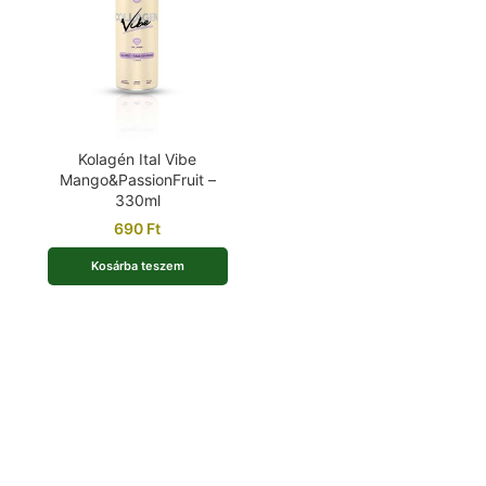
Kolagén Ital Vibe
Mango&PassionFruit –
330ml
690
Ft
Kosárba teszem