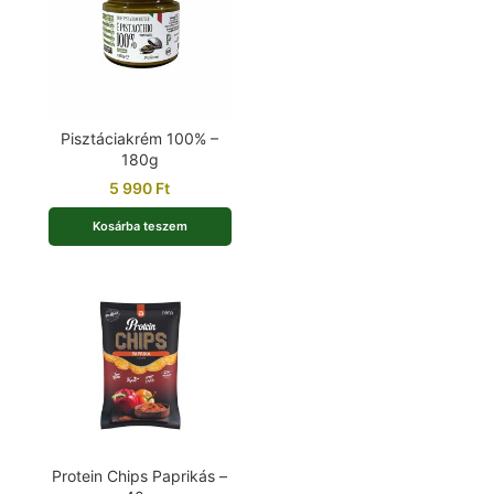
Pisztáciakrém 100% –
180g
5 990
Ft
Kosárba teszem
Protein Chips Paprikás –