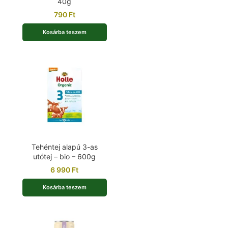
40g
790
Ft
Kosárba teszem
Tehéntej alapú 3-as
utótej – bio – 600g
6 990
Ft
Kosárba teszem