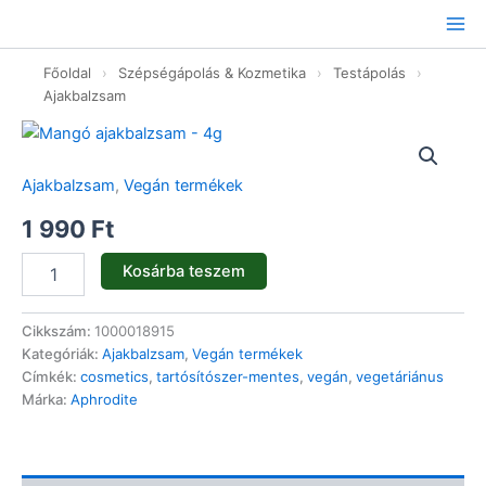
Ugrás
a
tartalomhoz
Főoldal
›
Szépségápolás & Kozmetika
›
Testápolás
›
Ajakbalzsam
Mangó
ajakbalzsam
-
Ajakbalzsam
,
Vegán termékek
4g
mennyiség
1 990
Ft
Kosárba teszem
Cikkszám:
1000018915
Kategóriák:
Ajakbalzsam
,
Vegán termékek
Címkék:
cosmetics
,
tartósítószer-mentes
,
vegán
,
vegetáriánus
Márka:
Aphrodite