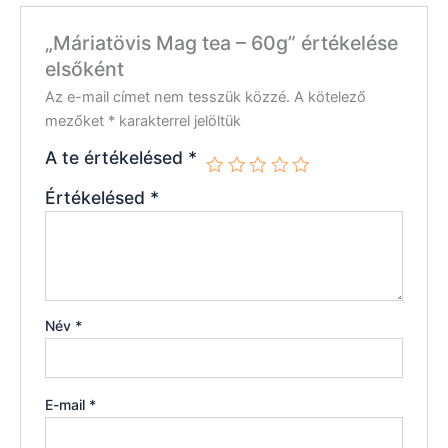
„Máriatövis Mag tea – 60g” értékelése
elsőként
Az e-mail címet nem tesszük közzé.
A kötelező
mezőket
*
karakterrel jelöltük
A te értékelésed
*
Értékelésed
*
Név
*
E-mail
*