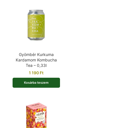
Gyömbér Kurkuma
Kardamom Kombucha
Tea – 0,33l
1 190
Ft
Kosárba teszem