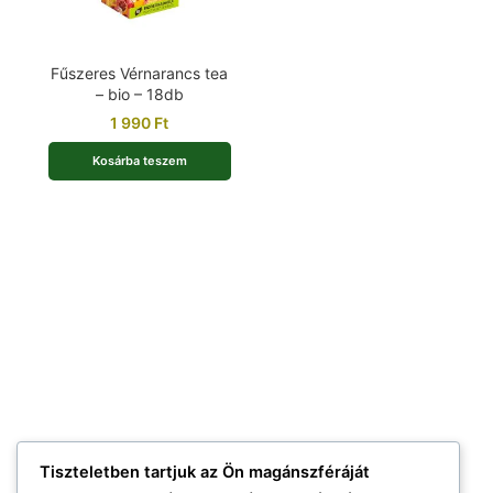
Fűszeres Vérnarancs tea
– bio – 18db
1 990
Ft
Kosárba teszem
Tiszteletben tartjuk az Ön magánszféráját