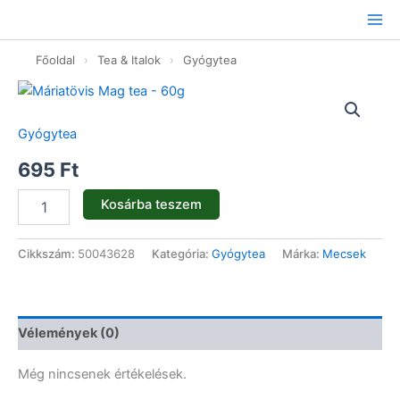
Ugrás
a
tartalomhoz
Főoldal
›
Tea & Italok
›
Gyógytea
Máriatövis
Mag
tea
Gyógytea
-
60g
695
Ft
mennyiség
Kosárba teszem
Cikkszám:
50043628
Kategória:
Gyógytea
Márka:
Mecsek
Vélemények (0)
Még nincsenek értékelések.