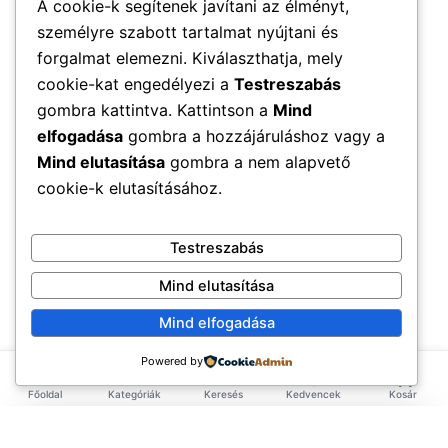
A cookie-k segítenek javítani az élményt,
személyre szabott tartalmat nyújtani és
forgalmat elemezni. Kiválaszthatja, mely
cookie-kat engedélyezi a
Testreszabás
gombra kattintva. Kattintson a
Mind
elfogadása
gombra a hozzájáruláshoz vagy a
Mind elutasítása
gombra a nem alapvető
cookie-k elutasításához.
Testreszabás
Mind elutasítása
Mind elfogadása
Powered by
Főoldal
Kategóriák
Keresés
Kedvencek
Kosár
×
EXKLUZÍV AJÁNLAT