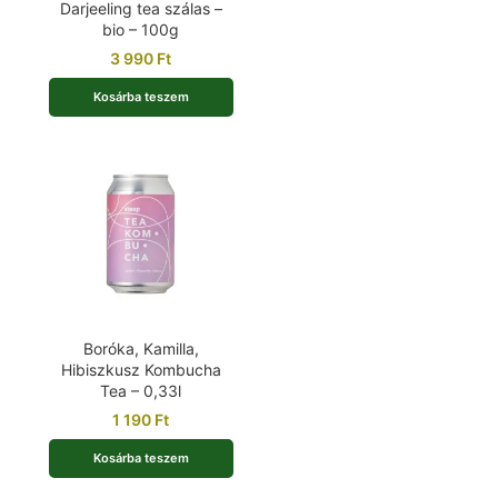
Darjeeling tea szálas –
bio – 100g
3 990
Ft
Kosárba teszem
Boróka, Kamilla,
Hibiszkusz Kombucha
Tea – 0,33l
1 190
Ft
Kosárba teszem