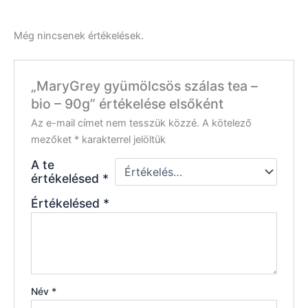
Még nincsenek értékelések.
„MaryGrey gyümölcsös szálas tea –
bio – 90g” értékelése elsőként
Az e-mail címet nem tesszük közzé.
A kötelező
mezőket
*
karakterrel jelöltük
A te
értékelésed
*
Értékelésed
*
Név
*