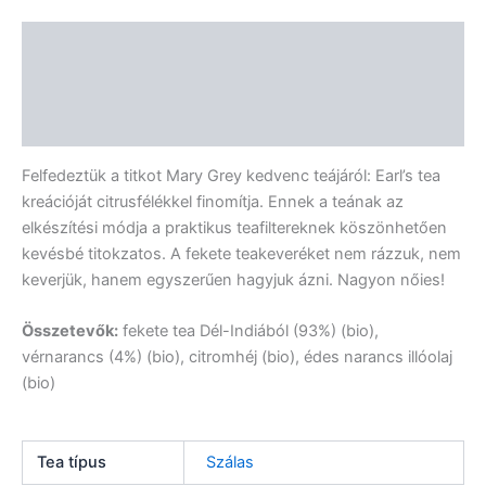
Leírás
További információk
Vélemények (0)
Felfedeztük a titkot Mary Grey kedvenc teájáról: Earl’s tea
kreációját citrusfélékkel finomítja. Ennek a teának az
elkészítési módja a praktikus teafiltereknek köszönhetően
kevésbé titokzatos. A fekete teakeveréket nem rázzuk, nem
keverjük, hanem egyszerűen hagyjuk ázni. Nagyon nőies!
Összetevők:
fekete tea Dél-Indiából (93%) (bio),
vérnarancs (4%) (bio), citromhéj (bio), édes narancs illóolaj
(bio)
Tea típus
Szálas