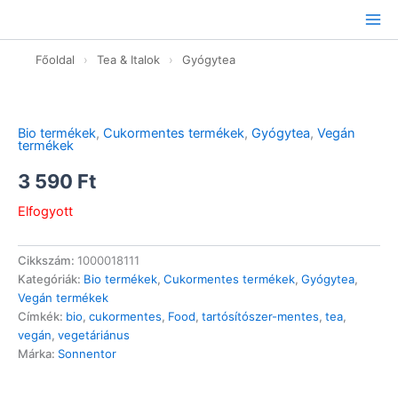
Ugrás
a
tartalomhoz
Főoldal
›
Tea & Italok
›
Gyógytea
Bio termékek
,
Cukormentes termékek
,
Gyógytea
,
Vegán
termékek
3 590
Ft
Elfogyott
Cikkszám:
1000018111
Kategóriák:
Bio termékek
,
Cukormentes termékek
,
Gyógytea
,
Vegán termékek
Címkék:
bio
,
cukormentes
,
Food
,
tartósítószer-mentes
,
tea
,
vegán
,
vegetáriánus
Márka:
Sonnentor