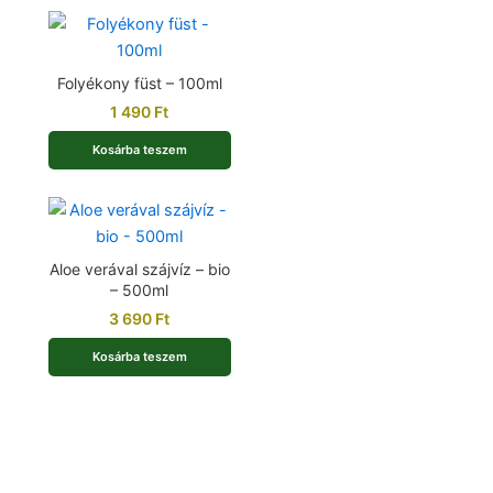
Folyékony füst – 100ml
1 490
Ft
Kosárba teszem
Aloe verával szájvíz – bio
– 500ml
3 690
Ft
Kosárba teszem