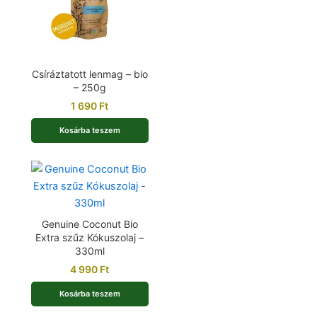
Csíráztatott lenmag – bio
– 250g
1 690
Ft
Kosárba teszem
Genuine Coconut Bio
Extra szűz Kókuszolaj –
330ml
4 990
Ft
Kosárba teszem