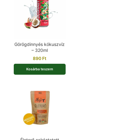
Görögdinnyés kókuszvíz
– 320ml
890
Ft
Kosárba teszem
Életerő csíráztatott