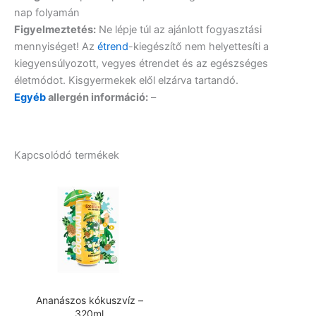
nap folyamán
Figyelmeztetés:
Ne lépje túl az ajánlott fogyasztási
mennyiséget! Az
étrend
-kiegészítő nem helyettesíti a
kiegyensúlyozott, vegyes étrendet és az egészséges
életmódot. Kisgyermekek elől elzárva tartandó.
Egyéb
allergén információ:
–
Kapcsolódó termékek
Ananászos kókuszvíz –
320ml