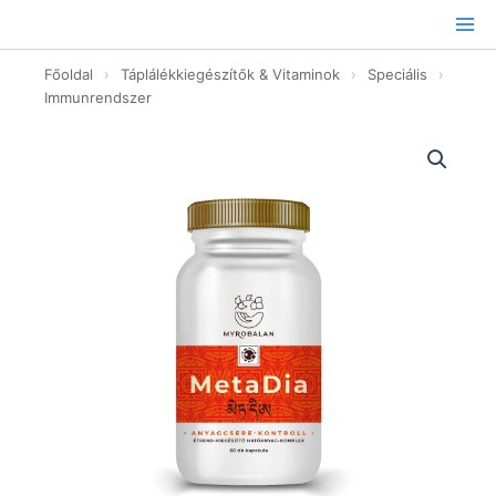
Ugrás
a
tartalomhoz
Főoldal
›
Táplálékkiegészítők & Vitaminok
›
Speciális
›
Immunrendszer
MetaDia
anyagcsere-
kontroll
hatóanyag-
komplex
-
60db
mennyiség