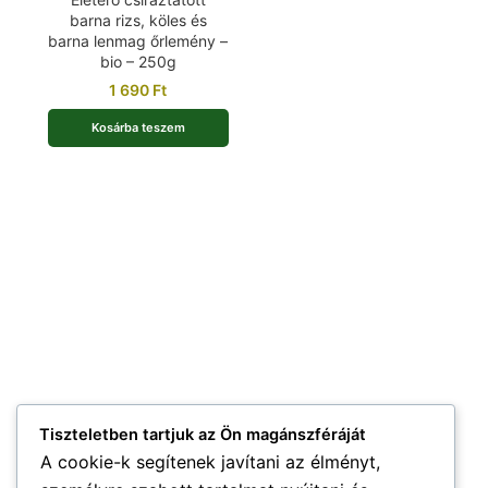
barna rizs, köles és
barna lenmag őrlemény –
bio – 250g
1 690
Ft
Kosárba teszem
Tiszteletben tartjuk az Ön magánszféráját
A cookie-k segítenek javítani az élményt,