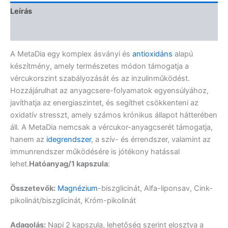
Leírás
Vélemények (0)
A MetaDia egy komplex ásványi és
antioxidáns
alapú
készítmény, amely természetes módon támogatja a
vércukorszint szabályozását és az inzulinműködést.
Hozzájárulhat az anyagcsere-folyamatok egyensúlyához,
javíthatja az energiaszintet, és segíthet csökkenteni az
oxidatív stresszt, amely számos krónikus állapot hátterében
áll. A MetaDia nemcsak a vércukor-anyagcserét támogatja,
hanem az
idegrendszer
, a szív- és érrendszer, valamint az
immunrendszer működésére is jótékony hatással
lehet.
Hatóanyag/1 kapszula
:
Összetevők:
Magnézium
-biszglicinát, Alfa-liponsav, Cink-
pikolinát/biszglicinát, Króm-pikolinát
Adagolás:
Napi 2 kapszula, lehetőség szerint elosztva a