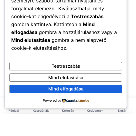
személyre szabott tartalmat nyújtani és
forgalmat elemezni. Kiválaszthatja, mely
cookie-kat engedélyezi a
Testreszabás
gombra kattintva. Kattintson a
Mind
elfogadása
gombra a hozzájáruláshoz vagy a
Mind elutasítása
gombra a nem alapvető
cookie-k elutasításához.
Testreszabás
Mind elutasítása
Mind elfogadása
Powered by
Főoldal
Kategóriák
Keresés
Kedvencek
Kosár
×
EXKLUZÍV AJÁNLAT
TERMÉKEK
Első rendelésed -10%!