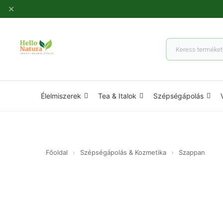
Ugrás
✕
a
tartalomhoz
Products
search
Élelmiszerek
Tea & Italok
Szépségápolás
Főoldal
›
Szépségápolás & Kozmetika
›
Szappan