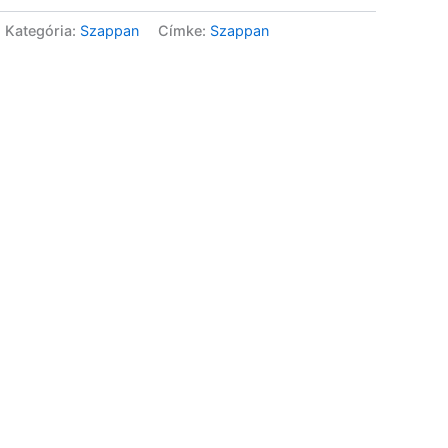
Kategória:
Szappan
Címke:
Szappan
Early Harvest Extra Szűz
Olívaolaj – 500ml
8 990
Ft
Extra Szűz Olívaolaj – Égei
És Jón – 700ml
11 990
Ft
Extra Szűz Olívaolaj –
Olympia – 700ml
11 990
Ft
Extra Szűz Olívaolaj –
100ml
2 490
Ft
Extra Szűz Olívaolaj
Agrelos – 250ml
4 990
Ft