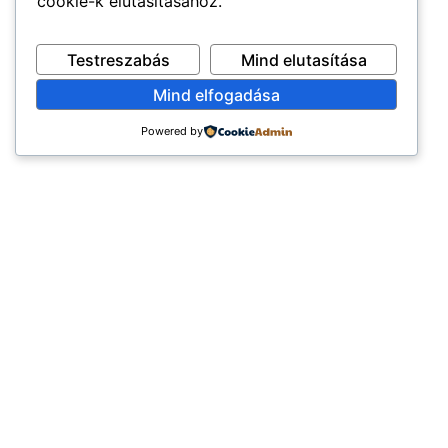
cookie-k elutasításához.
Testreszabás
Mind elutasítása
Mind elfogadása
Powered by
×
EXKLUZÍV AJÁNLAT
TERMÉKEK
ÉLETMÓD
Első rendelésed -10%!
Élelmiszerek
Vegán
(3.583)