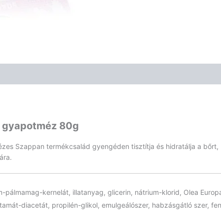
s gyapotméz 80g
 Mézes Szappan termékcsalád gyengéden tisztítja és hidratálja a bőr
ára.
um-pálmamag-kernelát, illatanyag, glicerin, nátrium-klorid, Olea Euro
amát-diacetát, propilén-glikol, emulgeálószer, habzásgátló szer, fenoxi