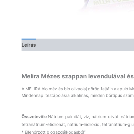
Leírás
Vélemények (0)
Melira Mézes szappan levendulával é
A MELIRA bio méz és bio olívaolaj görög fajtáin alapuló
Mindennapi testápolásra alkalmas, minden bőrtípus szám
Összetevők:
Nátrium-palmitát, víz, nátrium-olivát, nátri
tetranátrium-etidronát, nátrium-hidroxid, tetranátrium-glut
* Ellenőrzött biogazdálkodásból”