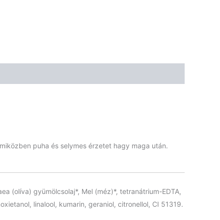
🌾 Gluténmentes
🌱 Vegán
🌿 Bio
🍬 Cukormentes
t, miközben puha és selymes érzetet hagy maga után.
paea (olíva) gyümölcsolaj*, Mel (méz)*, tetranátrium-EDTA,
etanol, linalool, kumarin, geraniol, citronellol, CI 51319.