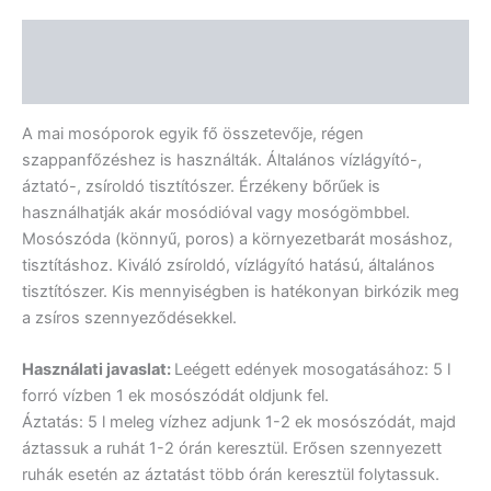
Leírás
Vélemények (0)
A mai mosóporok egyik fő összetevője, régen
szappanfőzéshez is használták. Általános vízlágyító-,
áztató-, zsíroldó tisztítószer. Érzékeny bőrűek is
használhatják akár mosódióval vagy mosógömbbel.
Mosószóda (könnyű, poros) a környezetbarát mosáshoz,
tisztításhoz. Kiváló zsíroldó, vízlágyító hatású, általános
tisztítószer. Kis mennyiségben is hatékonyan birkózik meg
a zsíros szennyeződésekkel.
Használati javaslat:
Leégett edények mosogatásához: 5 l
forró vízben 1 ek mosószódát oldjunk fel.
Áztatás: 5 l meleg vízhez adjunk 1-2 ek mosószódát, majd
áztassuk a ruhát 1-2 órán keresztül. Erősen szennyezett
ruhák esetén az áztatást több órán keresztül folytassuk.