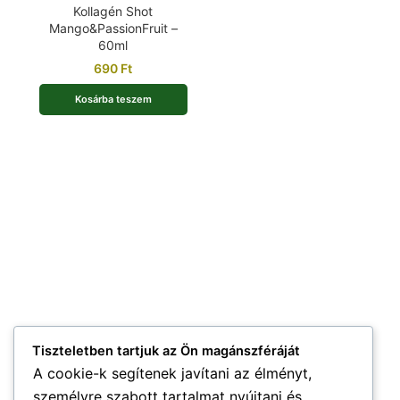
Kollagén Shot
Mango&PassionFruit –
60ml
690
Ft
Kosárba teszem
Tiszteletben tartjuk az Ön magánszféráját
A cookie-k segítenek javítani az élményt,
személyre szabott tartalmat nyújtani és