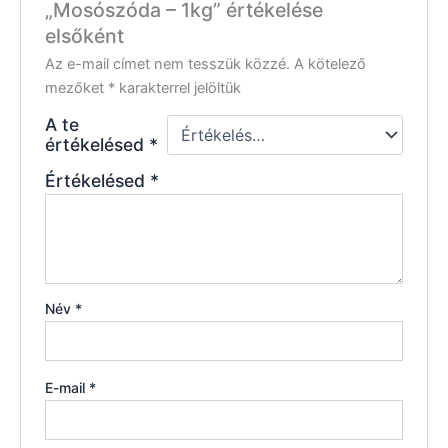
„Mosószóda – 1kg” értékelése
elsőként
Az e-mail címet nem tesszük közzé.
A kötelező
mezőket
*
karakterrel jelöltük
A te
értékelésed
*
Értékelésed
*
Név
*
E-mail
*