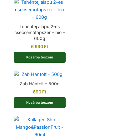
Tehéntej alapú 2-es
csecsemőtápszer – bio –
600g
6 990
Ft
Kosárba teszem
Zab Hántolt – 500g
690
Ft
Kosárba teszem