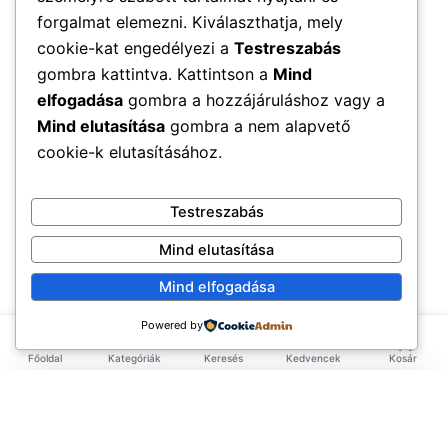
forgalmat elemezni. Kiválaszthatja, mely
cookie-kat engedélyezi a
Testreszabás
gombra kattintva. Kattintson a
Mind
elfogadása
gombra a hozzájáruláshoz vagy a
Mind elutasítása
gombra a nem alapvető
cookie-k elutasításához.
Testreszabás
Mind elutasítása
Mind elfogadása
Powered by
Főoldal
Kategóriák
Keresés
Kedvencek
Kosár
×
EXKLUZÍV AJÁNLAT
TERMÉKEK
Első rendelésed -10%!