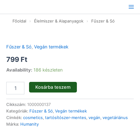
Ugrás
a
tartalomhoz
Főoldal
›
Élelmiszer & Alapanyagok
›
Fűszer & Só
Mosószóda
-
1kg
Fűszer & Só
,
Vegán termékek
mennyiség
799
Ft
Availability:
186 készleten
Kosárba teszem
Cikkszám:
1000000137
Kategóriák:
Fűszer & Só
,
Vegán termékek
Címkék:
cosmetics
,
tartósítószer-mentes
,
vegán
,
vegetáriánus
Márka:
Humanity