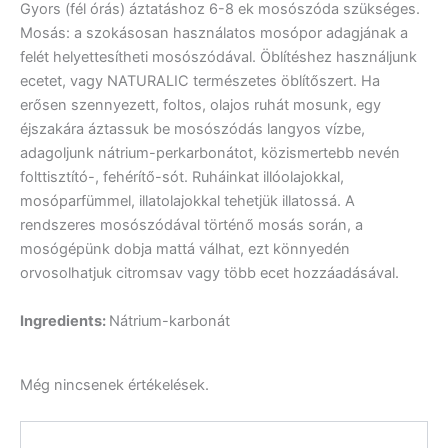
Gyors (fél órás) áztatáshoz 6-8 ek mosószóda szükséges.
Mosás: a szokásosan használatos mosópor adagjának a
felét helyettesítheti mosószódával. Öblítéshez használjunk
ecetet, vagy NATURALIC természetes öblítőszert. Ha
erősen szennyezett, foltos, olajos ruhát mosunk, egy
éjszakára áztassuk be mosószódás langyos vízbe,
adagoljunk nátrium-perkarbonátot, közismertebb nevén
folttisztító-, fehérítő-sót. Ruháinkat illóolajokkal,
mosóparfümmel, illatolajokkal tehetjük illatossá. A
rendszeres mosószódával történő mosás során, a
mosógépünk dobja mattá válhat, ezt könnyedén
orvosolhatjuk citromsav vagy több ecet hozzáadásával.
Ingredients:
Nátrium-karbonát
Még nincsenek értékelések.