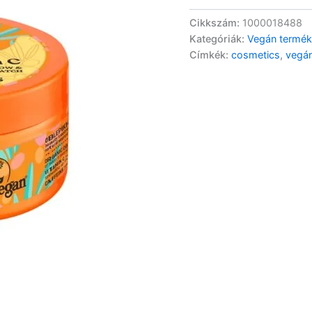
Lifting
szemmaszk
Cikkszám:
1000018488
C-
Kategóriák:
Vegán termé
vitaminnal
Címkék:
cosmetics
,
vegá
-
60db
mennyiség