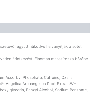
🌾 Gluténmentes
🌱 Vegán
🌿 Bio
🍬 Cukormentes
sszetevői együttműködve halványítják a sötét
özvetlen érintkezést. Finoman masszírozza bőrébe
m Ascorbyl Phosphate, Caffeine, Oxalis
ct*, Angelica Archangelica Root ExtractWH,
hexylglycerin, Benzyl Alcohol, Sodium Benzoate,