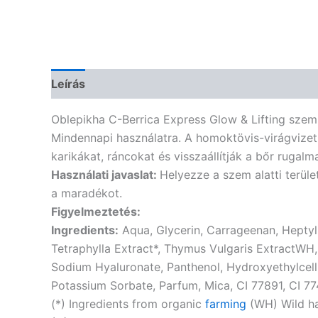
Leírás
Vélemények (0)
Oblepikha C-Berrica Express Glow & Lifting sze
Mindennapi használatra. A homoktövis-virágvizet
karikákat, ráncokat és visszaállítják a bőr rugal
Használati javaslat:
Helyezze a szem alatti terül
a maradékot.
Figyelmeztetés:
Ingredients:
Aqua, Glycerin, Carrageenan, Hepty
Tetraphylla Extract*, Thymus Vulgaris ExtractWH,
Sodium Hyaluronate, Panthenol, Hydroxyethylcell
Potassium Sorbate, Parfum, Mica, CI 77891, CI 77
(*) Ingredients from organic
farming
(WH) Wild ha