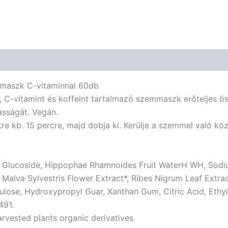
mmaszk C-vitaminnal 60db
, C-vitamint és koffeint tartalmazó szemmaszk erőteljes ö
masságát. Vegán.
etre kb. 15 percre, majd dobja ki. Kerülje a szemmel való k
l Glucoside, Hippophae Rhamnoides Fruit WaterH WH, Sodiu
 Malva Sylvestris Flower Extract*, Ribes Nigrum Leaf Extra
ulose, Hydroxypropyl Guar, Xanthan Gum, Citric Acid, Ethyl
491.
rvested plants organic derivatives