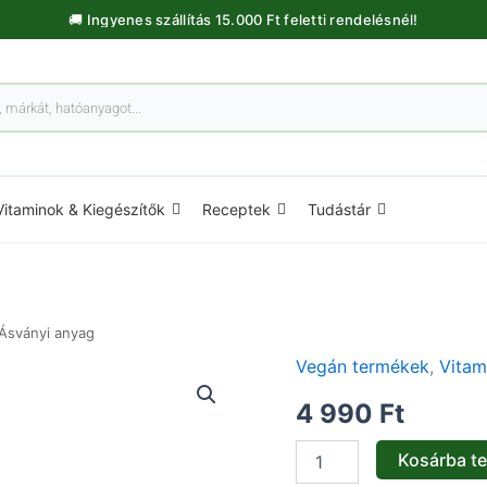
🚚 Ingyenes szállítás 15.000 Ft feletti rendelésnél!
Vitaminok & Kiegészítők
Receptek
Tudástár
 Ásványi anyag
Vegán termékek
,
Vitam
Oblepikha
C-
4 990
Ft
Berrica
Express
Glow
Kosárba t
&