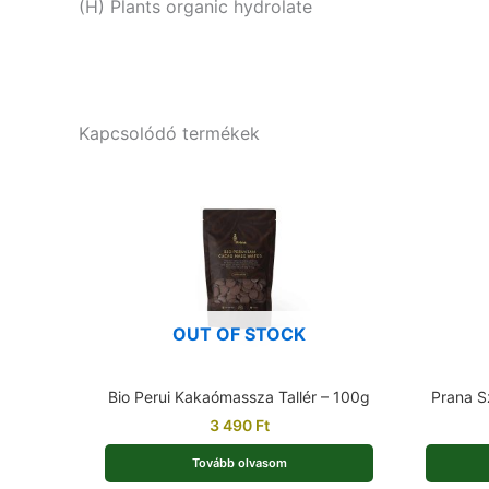
(H) Plants organic hydrolate
Kapcsolódó termékek
OUT OF STOCK
Bio Perui Kakaómassza Tallér – 100g
Prana S
3 490
Ft
Tovább olvasom