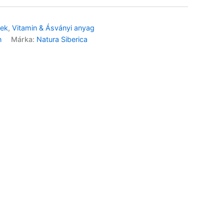
kek
,
Vitamin & Ásványi anyag
Actival Gumivitamin (11)
gumitabl.Felnőtt – 50db
n
Márka:
Natura Siberica
6 990
Ft
Béres Magnézium
400mg+B6 -vitamin Forte –
50db
3 990
Ft
Béres VitaKid C-vitamin
citrom és narancs – 60db
3 690
Ft
VitaKid C+D-vitamin
gumitabletta – 90db
5 990
Ft
Béres Kollagén,
Hialuronsav, C-vitamin
cukormentes gumitabletta
– 50 db
6 690
Ft