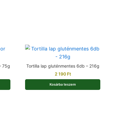
– 75g
Tortilla lap gluténmentes 6db – 216g
2 190
Ft
Kosárba teszem