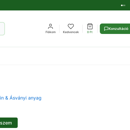
Konzultáció
Fiókom
Kedvencek
0
Ft
in & Ásványi anyag
eszem