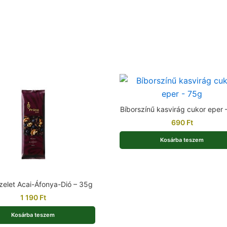
Bíborszínű kasvirág cukor eper 
690
Ft
Kosárba teszem
zelet Acai-Áfonya-Dió – 35g
1 190
Ft
Kosárba teszem