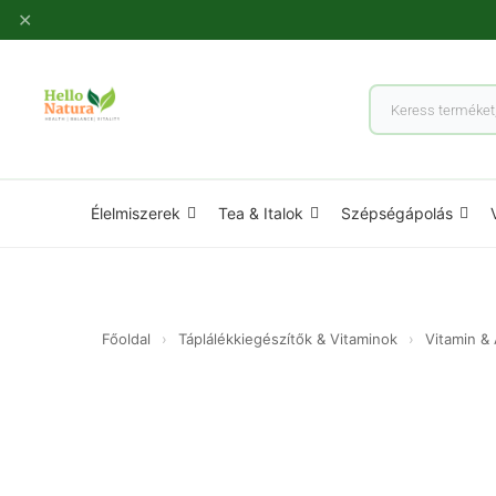
Ugrás
✕
a
tartalomhoz
Products
search
Élelmiszerek
Tea & Italok
Szépségápolás
Főoldal
›
Táplálékkiegészítők & Vitaminok
›
Vitamin &