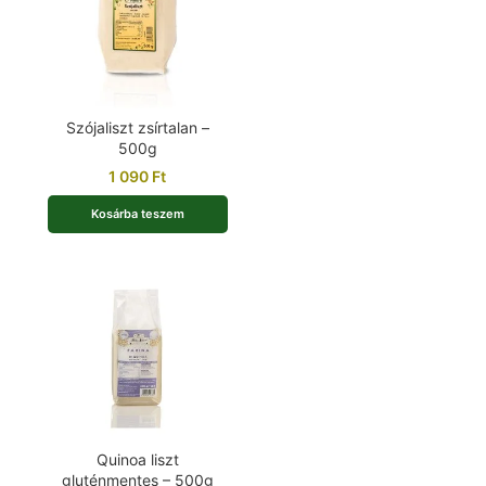
Szójaliszt zsírtalan –
500g
1 090
Ft
Kosárba teszem
Quinoa liszt
gluténmentes – 500g