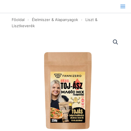
Ugrás
a
tartalomhoz
Főoldal
›
Élelmiszer & Alapanyagok
›
Liszt &
Lisztkeverék
Okos
Toj-
Ász
Lisztkeverék
GM
-
250g
mennyiség