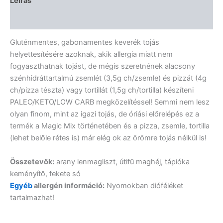
Leírás
Vélemények (0)
Gluténmentes, gabonamentes keverék tojás
helyettesítésére azoknak, akik allergia miatt nem
fogyaszthatnak tojást, de mégis szeretnének alacsony
szénhidráttartalmú zsemlét (3,5g ch/zsemle) és pizzát (4g
ch/pizza tészta) vagy tortillát (1,5g ch/tortilla) készíteni
PALEO/KETO/LOW CARB megközelítéssel! Semmi nem lesz
olyan finom, mint az igazi tojás, de óriási előrelépés ez a
termék a Magic Mix történetében és a pizza, zsemle, tortilla
(lehet belőle rétes is) már elég ok az örömre tojás nélkül is!
Összetevők:
arany lenmagliszt, útifű maghéj, tápióka
keményítő, fekete só
Egyéb
allergén információ:
Nyomokban dióféléket
tartalmazhat!