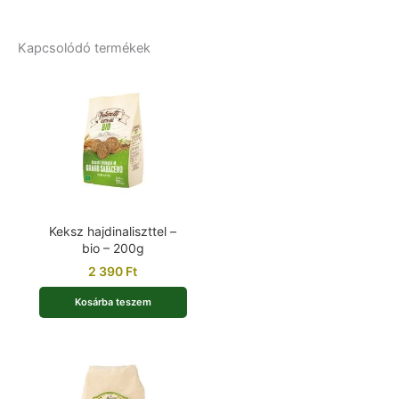
Kapcsolódó termékek
Keksz hajdinaliszttel –
bio – 200g
2 390
Ft
Kosárba teszem