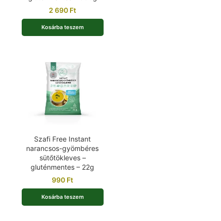
2 690
Ft
Kosárba teszem
Szafi Free Instant
narancsos-gyömbéres
sütőtökleves –
gluténmentes – 22g
990
Ft
Kosárba teszem