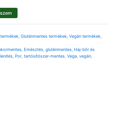
eszem
🌾 Gluténmentes
🌱 Vegán
🌿 Bio
🍬 Cukormentes
 termékek
,
Gluténmentes termékek
,
Vegán termékek
,
ukormentes
,
Emésztés
,
gluténmentes
,
Haj-bőr és
lenítés
,
Por
,
tartósítószer-mentes
,
Vega
,
vegán
,