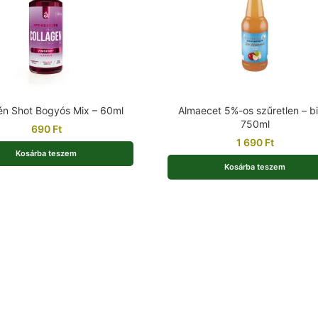
én Shot Bogyós Mix – 60ml
Almaecet 5%-os szűretlen – bi
750ml
690
Ft
1 690
Ft
Kosárba teszem
Kosárba teszem