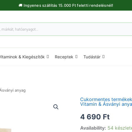
🚚 Ingyenes szállítás 15.000 Ft feletti rendelésnél!
Vitaminok & Kiegészítők
Receptek
Tudástár
 Ásványi anyag
Cukormentes terméke
Perui
Vitamin & Ásványi any
Kovaföld
utántöltő
4 690
Ft
-
450g
Availability:
54 készlet
mennyiség