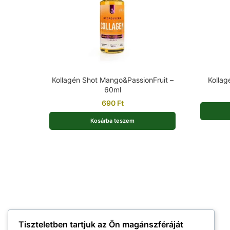
Kollagén Shot Mango&PassionFruit –
Kollag
60ml
690
Ft
Kosárba teszem
Tiszteletben tartjuk az Ön magánszféráját