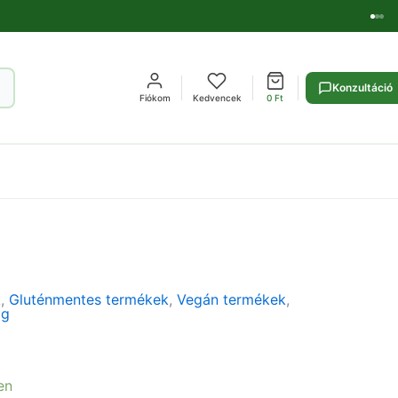
Konzultáció
Fiókom
Kedvencek
0
Ft
k
,
Gluténmentes termékek
,
Vegán termékek
,
ag
en