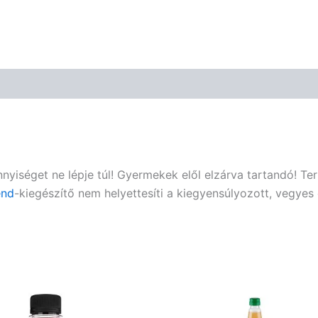
nnyiséget ne lépje túl! Gyermekek elől elzárva tartandó! T
end
-kiegészítő nem helyettesíti a kiegyensúlyozott, vegye