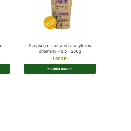
o –
Szépség csíráztatott aranyköles
őrlemény – bio – 250g
1 690
Ft
Kosárba teszem