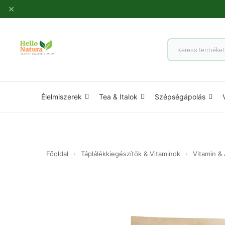
Ugrás
✕
a
tartalomhoz
Products
search
Élelmiszerek
Tea & Italok
Szépségápolás
Főoldal
›
Táplálékkiegészítők & Vitaminok
›
Vitamin &