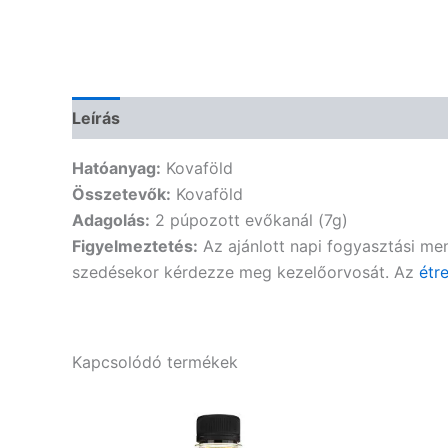
Leírás
Vélemények (0)
Hatóanyag:
Kovaföld
Összetevők:
Kovaföld
Adagolás:
2 púpozott evőkanál (7g)
Figyelmeztetés:
Az ajánlott napi fogyasztási me
szedésekor kérdezze meg kezelőorvosát. Az
étr
Kapcsolódó termékek