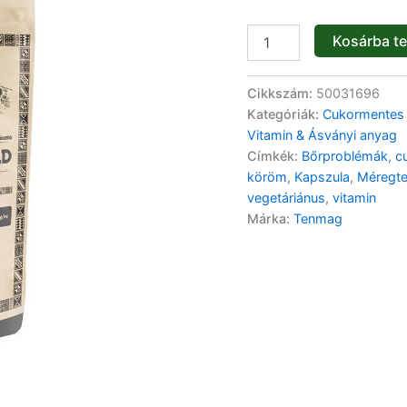
Kosárba t
Cikkszám:
50031696
Kategóriák:
Cukormentes
Vitamin & Ásványi anyag
Címkék:
Bőrproblémák
,
c
köröm
,
Kapszula
,
Méregte
vegetáriánus
,
vitamin
Márka:
Tenmag