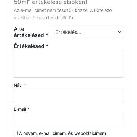
50ml” értékelése elsőként
Az e-mail címet nem tesszük közzé.
A kötelező
mezőket
*
karakterrel jelöltük
A te
értékelésed
*
Értékelésed
*
Név
*
E-mail
*
A nevem, e-mail címem, és weboldalcímem