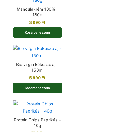
Mandulakrém 100% –
180g
3 990
Ft
Kosárba teszem
Bio virgin kókuszolaj –
150ml
5 990
Ft
Kosárba teszem
Protein Chips Paprikás –
40g