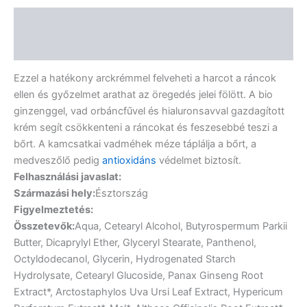
Leírás
Vélemények (0)
Ezzel a hatékony arckrémmel felveheti a harcot a ráncok
ellen és győzelmet arathat az öregedés jelei fölött. A bio
ginzenggel, vad orbáncfűvel és hialuronsavval gazdagított
krém segít csökkenteni a ráncokat és feszesebbé teszi a
bőrt. A kamcsatkai vadméhek méze táplálja a bőrt, a
medveszőlő pedig
antioxidáns
védelmet biztosít.
Felhasználási javaslat:
Származási hely:
Észtország
Figyelmeztetés:
Összetevők:
Aqua, Cetearyl Alcohol, Butyrospermum Parkii
Butter, Dicaprylyl Ether, Glyceryl Stearate, Panthenol,
Octyldodecanol, Glycerin, Hydrogenated Starch
Hydrolysate, Cetearyl Glucoside, Panax Ginseng Root
Extract*, Arctostaphylos Uva Ursi Leaf Extract, Hypericum