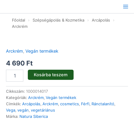
Ugrás
a
tartalomhoz
Főoldal
›
Szépségápolás & Kozmetika
›
Arcápolás
›
Arckrém
Ránctalanító
arckrém
férfiaknak
Arckrém
,
Vegán termékek
-
50ml
4 690
Ft
mennyiség
Kosárba teszem
Cikkszám:
1000014017
Kategóriák:
Arckrém
,
Vegán termékek
Címkék:
Arcápolás
,
Arckrém
,
cosmetics
,
Férfi
,
Ránctalanító
,
Vega
,
vegán
,
vegetáriánus
Márka:
Natura Siberica