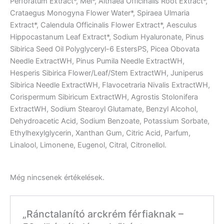
Perforatum Extract*, Mel*, Althaea Officinalis Root Extract*,
Crataegus Monogyna Flower Water*, Spiraea Ulmaria
Extract*, Calendula Officinalis Flower Extract*, Aesculus
Hippocastanum Leaf Extract*, Sodium Hyaluronate, Pinus
Sibirica Seed Oil Polyglyceryl-6 EstersPS, Picea Obovata
Needle ExtractWH, Pinus Pumila Needle ExtractWH,
Hesperis Sibirica Flower/Leaf/Stem ExtractWH, Juniperus
Sibirica Needle ExtractWH, Flavocetraria Nivalis ExtractWH,
Corispermum Sibiricum ExtractWH, Agrostis Stolonifera
ExtractWH, Sodium Stearoyl Glutamate, Benzyl Alcohol,
Dehydroacetic Acid, Sodium Benzoate, Potassium Sorbate,
Ethylhexylglycerin, Xanthan Gum, Citric Acid, Parfum,
Linalool, Limonene, Eugenol, Citral, Citronellol.
Még nincsenek értékelések.
„Ránctalanító arckrém férfiaknak –