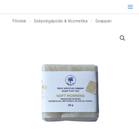
Ugrás
a
tartalomhoz
Főoldal
›
Szépségápolás & Kozmetika
›
Szappan
Soft
Morning
mini
szappan
-
20g
mennyiség