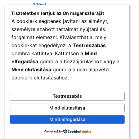
Tiszteletben tartjuk az Ön magánszféráját
Genuine Coconut Bio
Extra szűz Kókuszolaj –
A cookie-k segítenek javítani az élményt,
330ml
személyre szabott tartalmat nyújtani és
4 990
Ft
forgalmat elemezni. Kiválaszthatja, mely
cookie-kat engedélyezi a
Testreszabás
Kosárba teszem
gombra kattintva. Kattintson a
Mind
elfogadása
gombra a hozzájáruláshoz vagy a
Mind elutasítása
gombra a nem alapvető
cookie-k elutasításához.
Testreszabás
Mind elutasítása
Mind elfogadása
Powered by