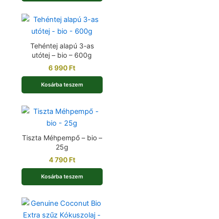
Tehéntej alapú 3-as
utótej – bio – 600g
6 990
Ft
Kosárba teszem
Tiszta Méhpempő – bio –
25g
4 790
Ft
Kosárba teszem