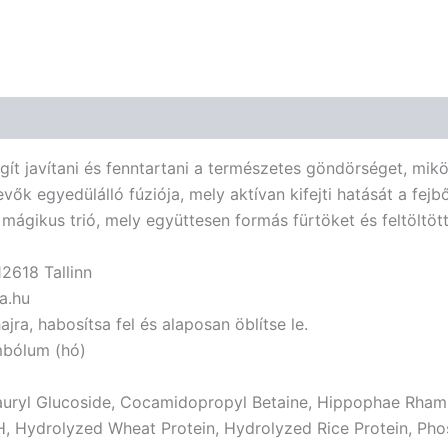
t javítani és fenntartani a természetes göndörséget, miközb
k egyedülálló fúziója, mely aktívan kifejti hatását a fejbő
ikus trió, mely együttesen formás fürtöket és feltöltött h
12618 Tallinn
a.hu
jra, habosítsa fel és alaposan öblítse le.
imbólum (hó)
auryl Glucoside, Cocamidopropyl Betaine, Hippophae Rhamn
Hydrolyzed Wheat Protein, Hydrolyzed Rice Protein, Phosph