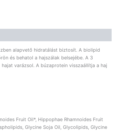
🌾 Gluténmentes
🌱 Vegán
🌿 Bio
🍬 Cukormentes
en alapvető hidratálást biztosít. A biolipid
rön és behatol a hajszálak belsejébe. A 3
ajat varázsol. A búzaprotein visszaállítja a haj
oides Fruit Oil*, Hippophae Rhamnoides Fruit
olipids, Glycine Soja Oil, Glycolipids, Glycine