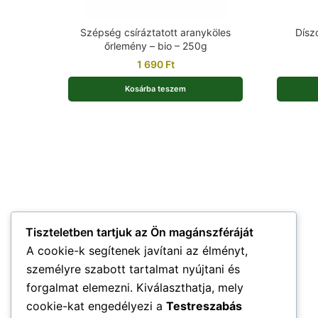
Szépség csíráztatott aranyköles
Dísz
őrlemény – bio – 250g
1 690
Ft
Kosárba teszem
Tiszteletben tartjuk az Ön magánszféráját
A cookie-k segítenek javítani az élményt,
személyre szabott tartalmat nyújtani és
forgalmat elemezni. Kiválaszthatja, mely
cookie-kat engedélyezi a
Testreszabás