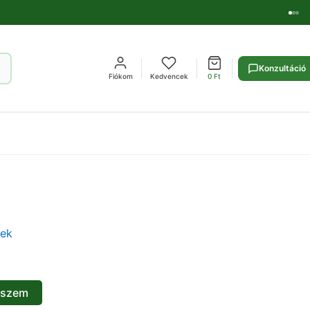
Konzultáció
Fiókom
Kedvencek
0
Ft
kek
eszem