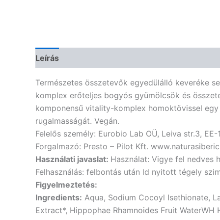
Leírás
Vélemények (0)
Természetes összetevők egyedülálló keveréke segí
komplex erőteljes bogyós gyümölcsök és összetevő
komponensű vitality-komplex homoktövissel egy mág
rugalmasságát. Vegán.
Felelős személy: Eurobio Lab OÜ, Leiva str.3, EE-
Forgalmazó: Presto – Pilot Kft. www.naturasiberic
Használati javaslat:
Használat: Vigye fel nedves ha
Felhasználás: felbontás után ld nyitott tégely sz
Figyelmeztetés:
Ingredients:
Aqua, Sodium Cocoyl Isethionate, L
Extract*, Hippophae Rhamnoides Fruit WaterWH H, 