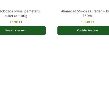
dobozos orvosi pemetefű
Almaecet 5%-os szűretlen – bi
cukorka – 90g
750ml
1 190
Ft
1 690
Ft
Kosárba teszem
Kosárba teszem