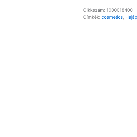
400ml
mennyiség
Cikkszám:
1000018400
Címkék:
cosmetics
,
Hajáp