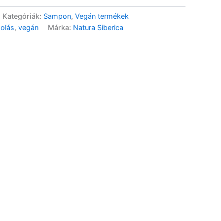
Kategóriák:
Sampon
,
Vegán termékek
olás
,
vegán
Márka:
Natura Siberica
Herzéria Sampon
Gyógynövény-koffein –
200ml
3 290
Ft
Hajhullás elleni sampon
levendula – 500m
2 890
Ft
Volumennövelő sampon
zsálya – 500ml
2 890
Ft
Sampon hajhullás ellen –
400ml
3 490
Ft
Sampon hidratáló-dúsító –
400ml
3 490
Ft