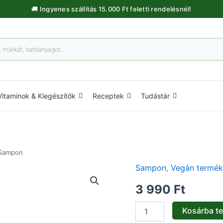
🚚 Ingyenes szállítás 15.000 Ft feletti rendelésnél!
Vitaminok & Kiegészítők
Receptek
Tudástár
Sampon
Sampon
,
Vegán termé
Szulfátmentes
homoktövis
3 990
Ft
sampon
göndör
hajra
Kosárba t
-