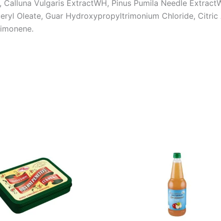
*, Calluna Vulgaris ExtractWH, Pinus Pumila Needle Extrac
eryl Oleate, Guar Hydroxypropyltrimonium Chloride, Citric
Limonene.