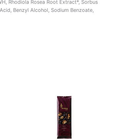
tWH, Rhodiola Rosea Root Extract*, Sorbus
 Acid, Benzyl Alcohol, Sodium Benzoate,