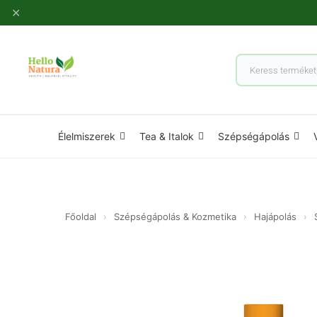
Ugrás
✕
a
tartalomhoz
Products
search
Élelmiszerek
Tea & Italok
Szépségápolás
Főoldal
›
Szépségápolás & Kozmetika
›
Hajápolás
›