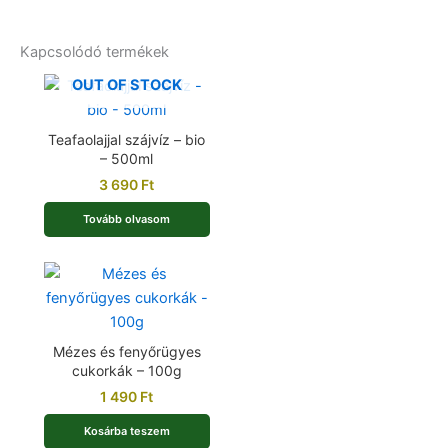
Kapcsolódó termékek
OUT OF STOCK
Teafaolajjal szájvíz – bio
– 500ml
3 690
Ft
Tovább olvasom
Mézes és fenyőrügyes
cukorkák – 100g
1 490
Ft
Kosárba teszem