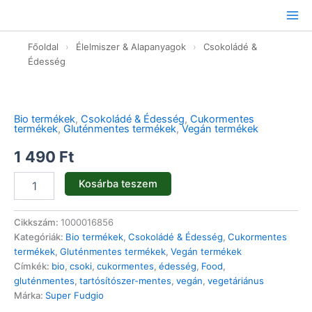
Ugrás
a
tartalomhoz
Főoldal
›
Élelmiszer & Alapanyagok
›
Csokoládé &
Édesség
Tejcsokoládé
cukormentes
-
Bio termékek
,
Csokoládé & Édesség
,
Cukormentes
bio
termékek
,
Gluténmentes termékek
,
Vegán termékek
-
40g
1 490
Ft
mennyiség
Kosárba teszem
Cikkszám:
1000016856
Kategóriák:
Bio termékek
,
Csokoládé & Édesség
,
Cukormentes
termékek
,
Gluténmentes termékek
,
Vegán termékek
Címkék:
bio
,
csoki
,
cukormentes
,
édesség
,
Food
,
gluténmentes
,
tartósítószer-mentes
,
vegán
,
vegetáriánus
Márka:
Super Fudgio