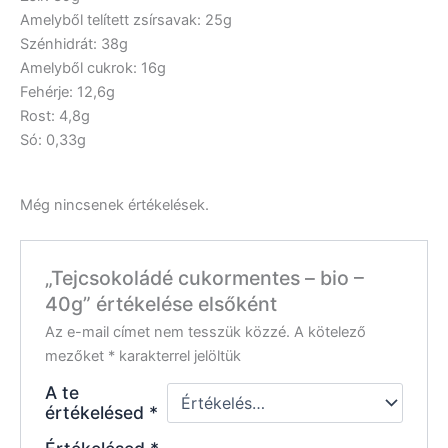
Amelyből telített zsírsavak: 25g
Szénhidrát: 38g
Amelyből cukrok: 16g
Fehérje: 12,6g
Rost: 4,8g
Só: 0,33g
Még nincsenek értékelések.
„Tejcsokoládé cukormentes – bio –
40g” értékelése elsőként
Az e-mail címet nem tesszük közzé.
A kötelező
mezőket
*
karakterrel jelöltük
A te
értékelésed
*