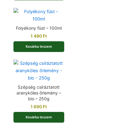
Folyékony füst – 100ml
1 490
Ft
Kosárba teszem
Szépség csíráztatott
aranyköles őrlemény –
bio – 250g
1 690
Ft
Kosárba teszem