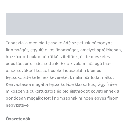
Leírás
Vélemények (0)
Tapasztalja meg bio tejcsokoládé szeletünk bársonyos
finomságát, egy 40 g-os finomságot, amelyet aprólékosan,
hozzáadott cukor nélkül készítettünk, és természetes
édesítőszerrel édesítettünk. Ez a kiváló minőségű bio-
összetevőkből készült csokoládészelet a krémes
tejcsokoládé kellemes keverékét kínálja bűntudat nélkül.
Kényeztesse magát a tejcsokoládé klasszikus, lágy ízével,
miközben a cukortudatos és bio életmódot követi ennek a
gondosan megalkotott finomságnak minden egyes finom
négyzetével.
Összetevők: