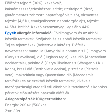
Fölözött tejpor* (30%), kakaóvaj*,
kakaómassza*,édesítőszer: eritrit*, rizsitalpor* (rizs*,
gluténmentes zabrost*, napraforgóolaj*, só), vízmentes
tejzsír* (4,5%), emulgeálószer: napraforgóolaj*), tejzsír*
(4,5%). lecitin*. Kakaó szárazanyag: legalább 44%
Egyéb
allergén információ:
Földimogyoró és az abból
készült termékek. Szójabab és az abból készült termékek.
Tej és tejtermékek (beleértve a laktózt). Diófélék,
nevezetesen: mandula (Amygdalus communis L.), mogyoró
(Corylus avellana), dió (Juglans regia), kesudió (Anacardium
occidentale), pekándió (Carya illinoinensis (Wangenh.) K.).
Koch), brazil dió (Bertholletia ecelsa), pisztácia (Pistacia
vera), makadámia vagy Queensland dió (Macadamia
ternifolia) és az ezekből készült termékek, kivéve a
mezőgazdasági eredetű etil-alkoholt is tartalmazó alkoholos
párlatok előállítására használt diófélék.
Átlagos tápérték 100g termékben:
Energia: 2094kJ/508kcal
Zsír: 39g