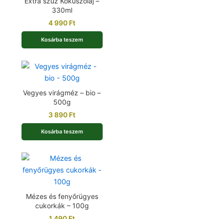
Extra szűz Kókuszolaj –
330ml
4 990
Ft
Kosárba teszem
Vegyes virágméz – bio –
500g
3 890
Ft
Kosárba teszem
Mézes és fenyőrügyes
cukorkák – 100g
1 490
Ft