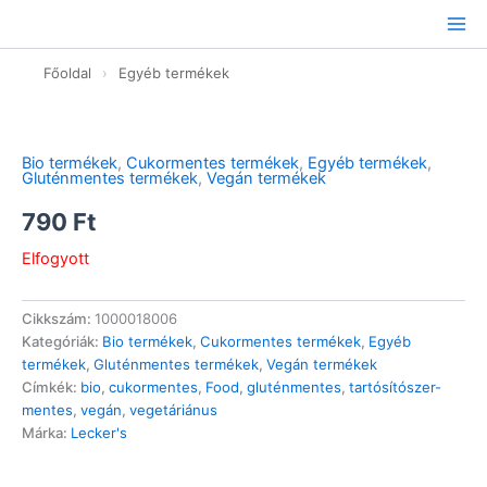
Ugrás
a
tartalomhoz
Főoldal
›
Egyéb termékek
Bio termékek
,
Cukormentes termékek
,
Egyéb termékek
,
Gluténmentes termékek
,
Vegán termékek
790
Ft
Elfogyott
Cikkszám:
1000018006
Kategóriák:
Bio termékek
,
Cukormentes termékek
,
Egyéb
termékek
,
Gluténmentes termékek
,
Vegán termékek
Címkék:
bio
,
cukormentes
,
Food
,
gluténmentes
,
tartósítószer-
mentes
,
vegán
,
vegetáriánus
Márka:
Lecker's