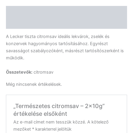
Leírás
Vélemények (0)
A Lecker tiszta citromsav ideális lekvárok, zselék és
konzervek hagyományos tartósításához. Egyrészt
savasságot szabályozóként, másrészt tartósítószerként is
működik.
Összetevők:
citromsav
Még nincsenek értékelések.
„Természetes citromsav – 2x10g”
értékelése elsőként
Az e-mail címet nem tesszük közzé.
A kötelező
mezőket
*
karakterrel jelöltük