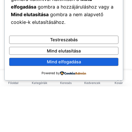
elfogadása
gombra a hozzájáruláshoz vagy a
Mind elutasítása
gombra a nem alapvető
cookie-k elutasításához.
Testreszabás
Mind elutasítása
Mind elfogadása
Powered by
Főoldal
Kategóriák
Keresés
Kedvencek
Kosár
×
EXKLUZÍV AJÁNLAT
TERMÉKEK
Első rendelésed -10%!
Add meg az email címed és azonnal küldünk egy
Élelmiszerek
ÉLETMÓD
kupont az első rendelésedhez.
Tea & Italok