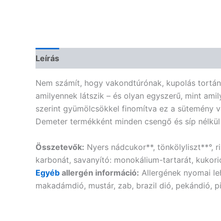
Leírás
Vélemények (0)
Nem számít, hogy vakondtúrónak, kupolás tortána
amilyennek látszik – és olyan egyszerű, mint am
szerint gyümölcsökkel finomítva ez a sütemény v
Demeter termékként minden csengő és síp nélkül
Összetevők:
Nyers nádcukor**, tönkölyliszt**°, 
karbonát, savanyító: monokálium-tartarát, kukori
Egyéb
allergén információ:
Allergének nyomai leh
makadámdió, mustár, zab, brazil dió, pekándió, p