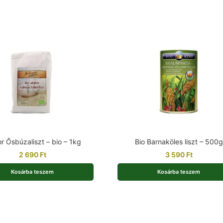
r Ősbúzaliszt – bio – 1kg
Bio Barnaköles liszt – 500g
2 690
Ft
3 590
Ft
Kosárba teszem
Kosárba teszem