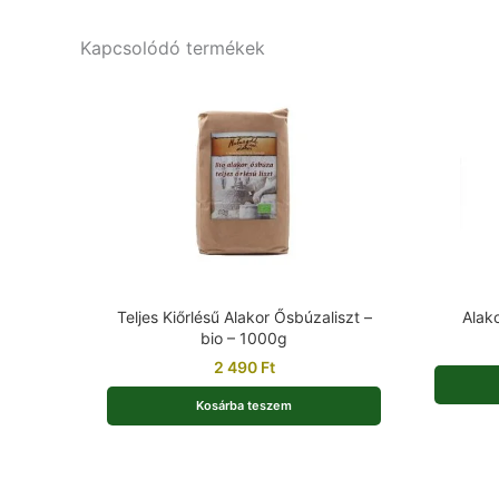
Kapcsolódó termékek
Teljes Kiőrlésű Alakor Ősbúzaliszt –
Alako
bio – 1000g
2 490
Ft
Kosárba teszem