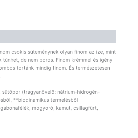
🌿 Bio
🍬 Cukormentes
nom csokis süteménynek olyan finom az íze, mint
ak tűnhet, de nem poros. Finom krémmel és igény
 dombos tortánk mindig finom. És természetesen
.
, sütőpor (trágyanövelő: nátrium-hidrogén-
ésből, **biodinamikus termelésből
gabonafélék, mogyoró, kamut, csillagfürt,