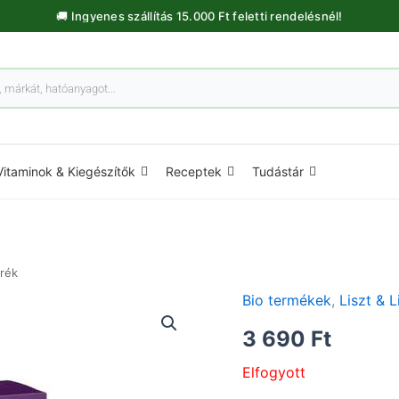
🚚 Ingyenes szállítás 15.000 Ft feletti rendelésnél!
Vitaminok & Kiegészítők
Receptek
Tudástár
erék
Bio termékek
,
Liszt & 
3 690
Ft
Elfogyott