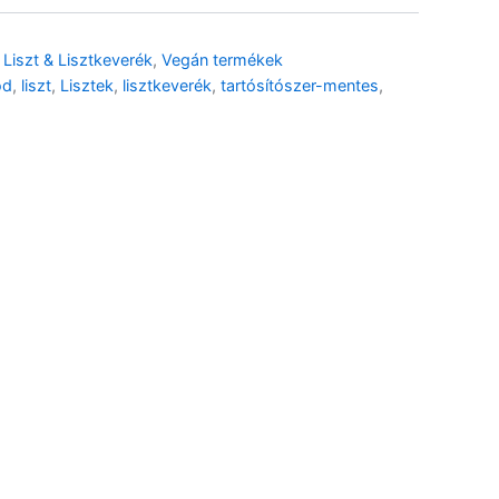
,
Liszt & Lisztkeverék
,
Vegán termékek
Pizza Italiano lisztkeverék
gluténmentes – 750g
od
,
liszt
,
Lisztek
,
lisztkeverék
,
tartósítószer-mentes
,
2 690
Ft
Evas`s glut.ment.
önkelesztő lisztkev. – 1kg
2 190
Ft
Mandulaliszt – 750g
6 990
Ft
Mandulaliszt – 250g
2 490
Ft
Rizsliszt – 1kg
1 190
Ft
🌾 Gluténmentes
🌱 Vegán