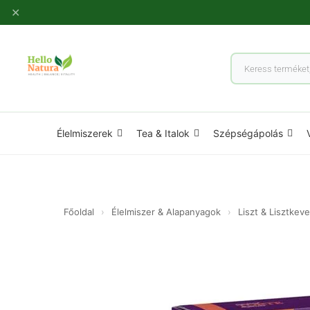
Ugrás
✕
a
tartalomhoz
Products
search
Élelmiszerek
Tea & Italok
Szépségápolás
Főoldal
›
Élelmiszer & Alapanyagok
›
Liszt & Lisztkev