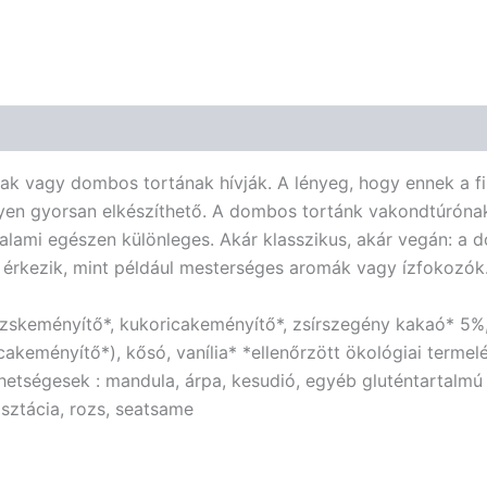
k vagy dombos tortának hívják. A lényeg, hogy ennek a fi
ilyen gyorsan elkészíthető. A dombos tortánk vakondtúrón
alami egészen különleges. Akár klasszikus, akár vegán: a
 érkezik, mint például mesterséges aromák vagy ízfokozók
rizskeményítő*, kukoricakeményítő*, zsírszegény kakaó* 5%
cakeményítő*), kősó, vanília* *ellenőrzött ökológiai termel
etségesek : mandula, árpa, kesudió, egyéb gluténtartalmú 
isztácia, rozs, seatsame