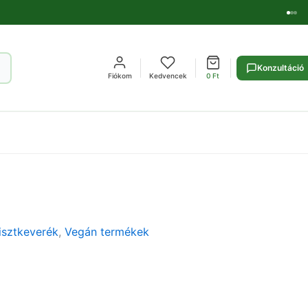
Konzultáció
Fiókom
Kedvencek
0
Ft
Lisztkeverék
,
Vegán termékek