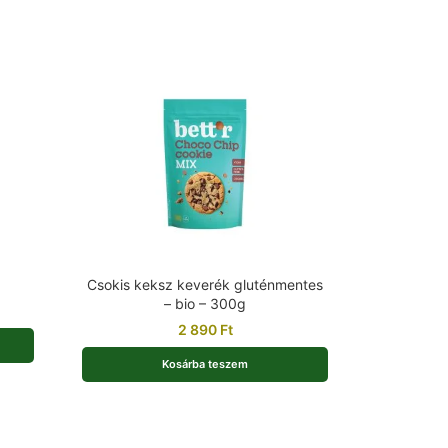
Csokis keksz keverék gluténmentes
– bio – 300g
2 890
Ft
Kosárba teszem