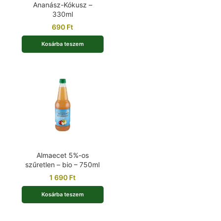
Ananász-Kókusz –
330ml
690
Ft
Kosárba teszem
Almaecet 5%-os
szűretlen – bio – 750ml
1 690
Ft
Kosárba teszem