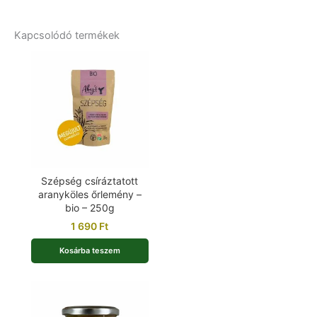
Kapcsolódó termékek
Szépség csíráztatott
aranyköles őrlemény –
bio – 250g
1 690
Ft
Kosárba teszem