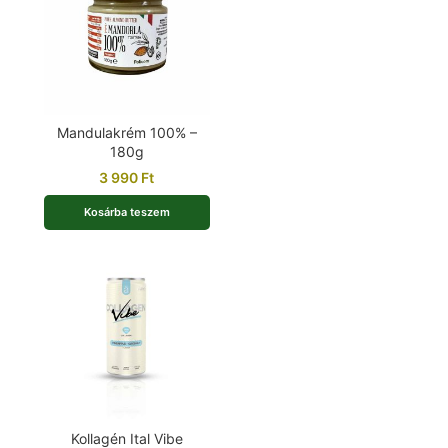
Mandulakrém 100% –
180g
3 990
Ft
Kosárba teszem
Kollagén Ital Vibe