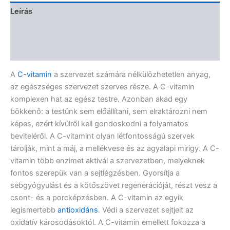
Leírás
További információk
Vélemények (0)
A
C-vitamin
a szervezet számára nélkülözhetetlen anyag,
az egészséges szervezet szerves része. A C-vitamin
komplexen hat az egész testre. Azonban akad egy
bökkenő: a testünk sem előállítani, sem elraktározni nem
képes, ezért kívülről kell gondoskodni a folyamatos
beviteléről. A C-vitamint olyan létfontosságú szervek
tárolják, mint a máj, a mellékvese és az agyalapi mirigy. A C-
vitamin több enzimet aktivál a szervezetben, melyeknek
fontos szerepük van a sejtlégzésben. Gyorsítja a
sebgyógyulást és a kötőszövet regenerációját, részt vesz a
csont- és a porcképzésben. A C-vitamin az egyik
legismertebb
antioxidáns
. Védi a szervezet sejtjeit az
oxidatív károsodásoktól. A C-vitamin emellett fokozza a