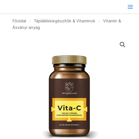
Ugrás
a
tartalomhoz
Főoldal
›
Táplálékkiegészítők & Vitaminok
›
Vitamin &
Ásványi anyag
Vita-
C
1500
mg
C
vitamin
gyógynövény
kivonatokkal
-
60db
mennyiség