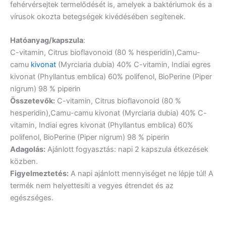
fehérvérsejtek termelődését is, amelyek a baktériumok és a
vírusok okozta betegségek kivédésében segítenek.
Hatóanyag/kapszula
:
C-vitamin, Citrus bioflavonoid (80 % hesperidin),Camu-
camu
kivonat
(Myrciaria dubia) 40% C-vitamin, Indiai egres
kivonat (Phyllantus emblica) 60% polifenol, BioPerine (Piper
nigrum) 98 % piperin
Összetevők:
C-vitamin, Citrus bioflavonoid (80 %
hesperidin),Camu-camu kivonat (Myrciaria dubia) 40% C-
vitamin, Indiai egres kivonat (Phyllantus emblica) 60%
polifenol, BioPerine (Piper nigrum) 98 % piperin
Adagolás:
Ajánlott fogyasztás: napi 2 kapszula étkezések
közben.
Figyelmeztetés:
A napi ajánlott mennyiséget ne lépje túl! A
termék nem helyettesíti a vegyes étrendet és az
egészséges.