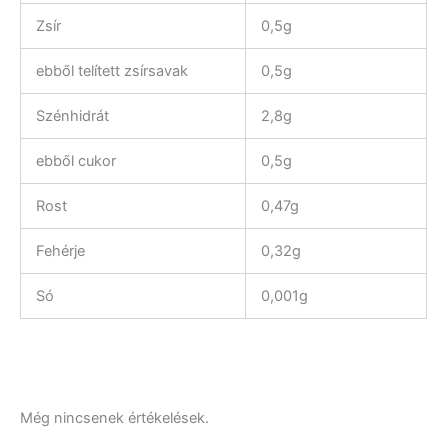
Zsír
0,5g
ebből telített zsírsavak
0,5g
Szénhidrát
2,8g
ebből cukor
0,5g
Rost
0,47g
Fehérje
0,32g
Só
0,001g
Még nincsenek értékelések.