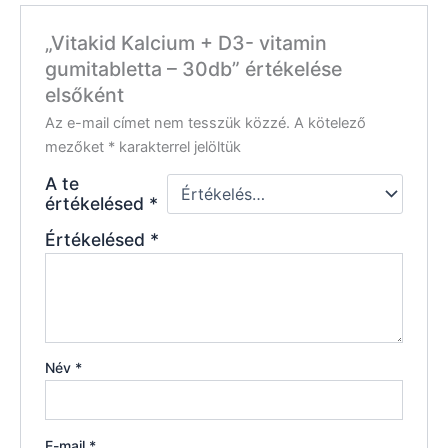
„Vitakid Kalcium + D3- vitamin
gumitabletta – 30db” értékelése
elsőként
Az e-mail címet nem tesszük közzé.
A kötelező
mezőket
*
karakterrel jelöltük
A te
értékelésed
*
Értékelésed
*
Név
*
E-mail
*