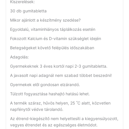
Kiszerelések:
30 db gumitabletta
Mikor ajánlott a készítmény szedése?
Egyoldalú, vitaminhiányos táplálkozás esetén
Fokozott Kalcium és D-vitamin szükséglet idején
Betegségeket követő felépülés időszakában
Adagolás:
Gyermekeknek 3 éves kortól napi 2-3 gumitabletta.
A javasolt napi adagnál nem szabad többet beszedni!
Gyermekek elől gondosan elzárandó.
Túlzott fogyasztása hashajtó hatású lehet.
A termék száraz, hűvös helyen, 25 ˚C alatt, közvetlen
napfénytől védve tárolandó.
Az étrend-kiegészítő nem helyettesíti a kiegyensúlyozott,
vegyes étrendet és az egészséges életmódot.