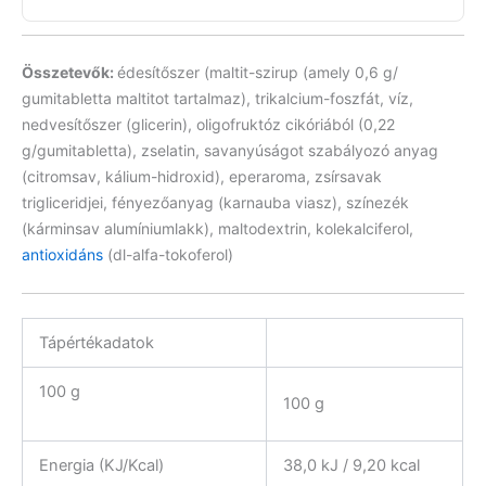
Összetevők:
édesítőszer (maltit-szirup (amely 0,6 g/
gumitabletta maltitot tartalmaz), trikalcium-foszfát, víz,
nedvesítőszer (glicerin), oligofruktóz cikóriából (0,22
g/gumitabletta), zselatin, savanyúságot szabályozó anyag
(citromsav, kálium-hidroxid), eperaroma, zsírsavak
trigliceridjei, fényezőanyag (karnauba viasz), színezék
(kárminsav alumíniumlakk), maltodextrin, kolekalciferol,
antioxidáns
(dl-alfa-tokoferol)
Tápértékadatok
100 g
100 g
Energia (KJ/Kcal)
38,0 kJ / 9,20 kcal