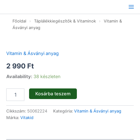
Ugrás
a
tartalomhoz
Főoldal
›
Táplálékkiegészítők & Vitaminok
›
Vitamin &
Ásványi anyag
Vitakid
Kalcium
+
Vitamin & Ásványi anyag
D3-
vitamin
2 990
Ft
gumitabletta
-
Availability:
38 készleten
30db
mennyiség
Kosárba teszem
Cikkszám:
50062224
Kategória:
Vitamin & Ásványi anyag
Márka:
Vitakid