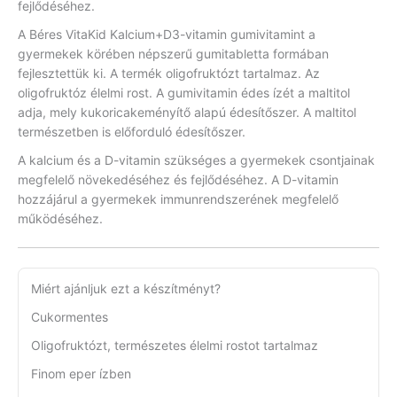
fejlődéséhez.
A Béres VitaKid Kalcium+D3-vitamin gumivitamint a
gyermekek körében népszerű gumitabletta formában
fejlesztettük ki. A termék oligofruktózt tartalmaz. Az
oligofruktóz élelmi rost. A gumivitamin édes ízét a maltitol
adja, mely kukoricakeményítő alapú édesítőszer. A maltitol
természetben is előforduló édesítőszer.
A kalcium és a D-vitamin szükséges a gyermekek csontjainak
megfelelő növekedéséhez és fejlődéséhez. A D-vitamin
hozzájárul a gyermekek immunrendszerének megfelelő
működéséhez.
Miért ajánljuk ezt a készítményt?
Cukormentes
Oligofruktózt, természetes élelmi rostot tartalmaz
Finom eper ízben