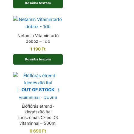
Kosárba teszem
Netamin Vitamintartó
doboz – 1db
1 190
Ft
Kosárba teszem
OUT OF STOCK
Élőflórás étrend-
kiegészítő ital
liposzómás C- és D3
vitaminnal – 500ml
6 690
Ft