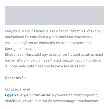
Leírás
Vélemények (0)
Mélyedj el a Bio Zsályalevél tea gazdag ízében és jótékony
hatásaiban! Frissítő és nyugtató hatással rendelkezik,
valamint segíthet az emésztés és az immunrendszer
támogatásában.
Elkészítése: Használd egy csésze forró vízzel áztatva, majd
hagyd állni 5-7 percig. Ízesítheted mézzel vagy citromlével
is, hogy még kellemesebbé tegye a tea élvezetét.
Összetevők:
bio zsálya levél
Egyéb
allergén információ:
Nyomokban földimogyorót,
dióféléket, zellert, mustárt és szezámmagot tartalmazhat.