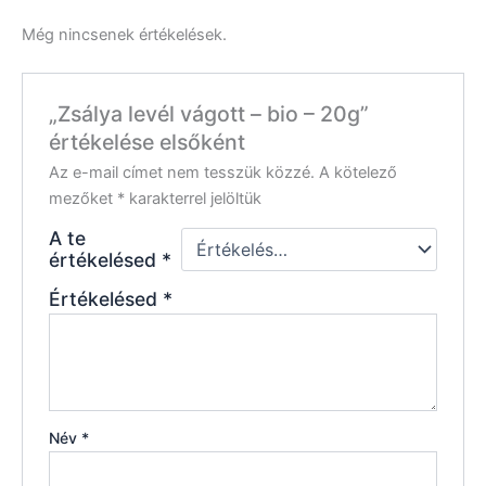
Még nincsenek értékelések.
„Zsálya levél vágott – bio – 20g”
értékelése elsőként
Az e-mail címet nem tesszük közzé.
A kötelező
mezőket
*
karakterrel jelöltük
A te
értékelésed
*
Értékelésed
*
Név
*