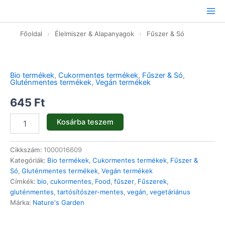
Ugrás
a
tartalomhoz
Főoldal
›
Élelmiszer & Alapanyagok
›
Fűszer & Só
Zsálya
levél
vágott
Bio termékek
,
Cukormentes termékek
,
Fűszer & Só
,
-
Gluténmentes termékek
,
Vegán termékek
bio
-
645
Ft
20g
mennyiség
Kosárba teszem
Cikkszám:
1000016609
Kategóriák:
Bio termékek
,
Cukormentes termékek
,
Fűszer &
Só
,
Gluténmentes termékek
,
Vegán termékek
Címkék:
bio
,
cukormentes
,
Food
,
fűszer
,
Fűszerek
,
gluténmentes
,
tartósítószer-mentes
,
vegán
,
vegetáriánus
Márka:
Nature's Garden