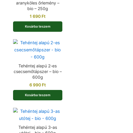
aranyköles őrlemény –
bio – 250g
1 690
Ft
Kosárba teszem
Tehéntej alapú 2-es
csecsemőtápszer – bio –
600g
6 990
Ft
Kosárba teszem
Tehéntej alapú 3-as
utótej – bio – 600g