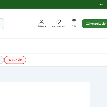
Konzultáció
Fiókom
Kedvencek
0
Ft
🔥
Akciók