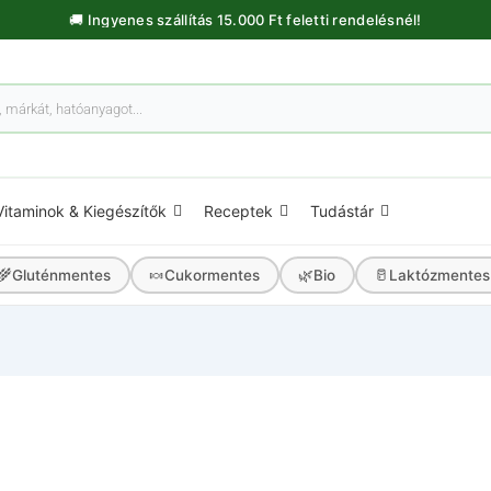
🚚 Ingyenes szállítás 15.000 Ft feletti rendelésnél!
Vitaminok & Kiegészítők
Receptek
Tudástár
🌾
🍬
🌿
🥛
Gluténmentes
Cukormentes
Bio
Laktózmentes