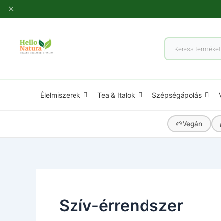
Ugrás
✕
a
tartalomhoz
Products
search
Élelmiszerek
Tea & Italok
Szépségápolás
🌱
Vegán
Szív-érrendszer