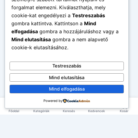
forgalmat elemezni. Kiválaszthatja, mely
cookie-kat engedélyezi a
Testreszabás
gombra kattintva. Kattintson a
Mind
elfogadása
gombra a hozzájáruláshoz vagy a
Mind elutasítása
gombra a nem alapvető
cookie-k elutasításához.
Testreszabás
Mind elutasítása
Mind elfogadása
Powered by
Főoldal
Kategóriák
Keresés
Kedvencek
Kosár
×
EXKLUZÍV AJÁNLAT