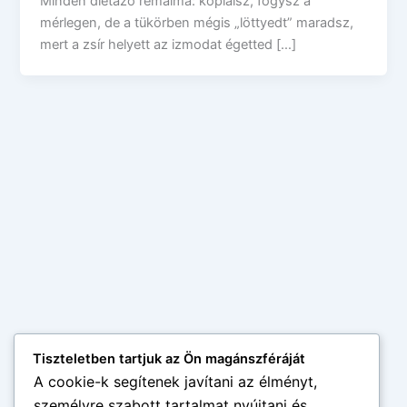
Minden diétázó rémálma: koplalsz, fogysz a
mérlegen, de a tükörben mégis „löttyedt” maradsz,
mert a zsír helyett az izmodat égetted […]
Tiszteletben tartjuk az Ön magánszféráját
A cookie-k segítenek javítani az élményt,
személyre szabott tartalmat nyújtani és