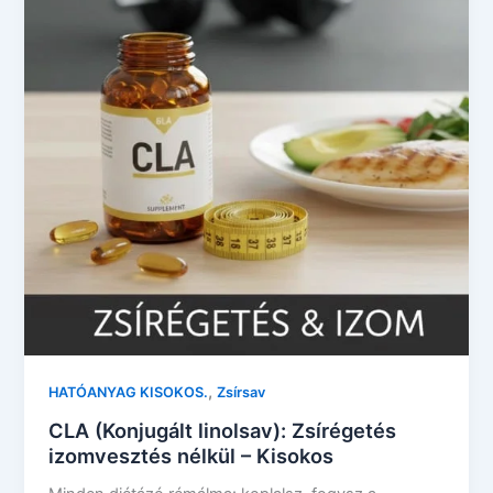
,
HATÓANYAG KISOKOS.
Zsírsav
CLA (Konjugált linolsav): Zsírégetés
izomvesztés nélkül – Kisokos