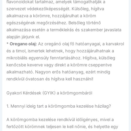
flavonoidokat tartalmaz, amelyek támogathatják a
szervezet védekezőképességét. Külsőleg, hígítva
alkalmazva a körömre, hozzájárulhat a köröm
egészségének megőrzéséhez. Belsőleg történő
alkalmazása esetén a termékleírás és szakember javaslata
alapján járjunk el.
*
Oregano olaj:
Az oregánó olaj fő hatóanyagai, a karvakrol
és a timol, ismertek lehetnek, hogy hozzájárulhatnak a
mikrobiális egyensúly fenntartásához. Hígítva, külsőleg
kenőcsbe keverve vagy direkt a körömre cseppentve
alkalmazható. Nagyon erős hatóanyag, ezért mindig
rendkívül óvatosan és hígítva kell használni!
Gyakori Kérdések (GYIK) a körömgombáról
1. Mennyi ideig tart a körömgomba kezelése házilag?
A körömgomba kezelése rendkívül időigényes, mivel a
fertőzött körömnek teljesen le kell nőnie, és helyette egy