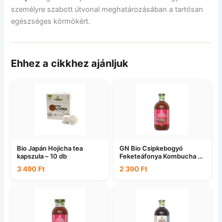
személyre szabott útvonal meghatározásában a tartósan
egészséges körmökért.
Ehhez a cikkhez ajánljuk
Bio Japán Hojicha tea
GN Bio Csipkebogyó
kapszula – 10 db
Feketeáfonya Kombucha –
750ml DRS
3 490
Ft
2 390
Ft