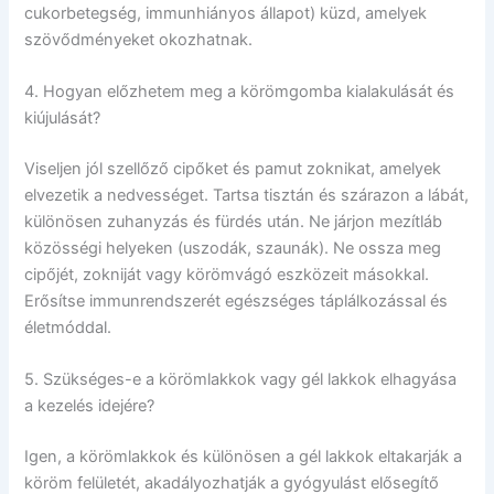
cukorbetegség, immunhiányos állapot) küzd, amelyek
szövődményeket okozhatnak.
4. Hogyan előzhetem meg a körömgomba kialakulását és
kiújulását?
Viseljen jól szellőző cipőket és pamut zoknikat, amelyek
elvezetik a nedvességet. Tartsa tisztán és szárazon a lábát,
különösen zuhanyzás és fürdés után. Ne járjon mezítláb
közösségi helyeken (uszodák, szaunák). Ne ossza meg
cipőjét, zokniját vagy körömvágó eszközeit másokkal.
Erősítse immunrendszerét egészséges táplálkozással és
életmóddal.
5. Szükséges-e a körömlakkok vagy gél lakkok elhagyása
a kezelés idejére?
Igen, a körömlakkok és különösen a gél lakkok eltakarják a
köröm felületét, akadályozhatják a gyógyulást elősegítő