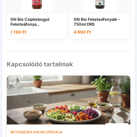
GN Bio Csipkebogyó
GN Bio Feketeáfonyalé –
Feketeáfonya
750ml DRS
Kombucha200ml DRS
1 190
Ft
4 690
Ft
Kapcsolódó tartalmak
BETEGSÉGEK ENCIKLOPÉDIÁJA