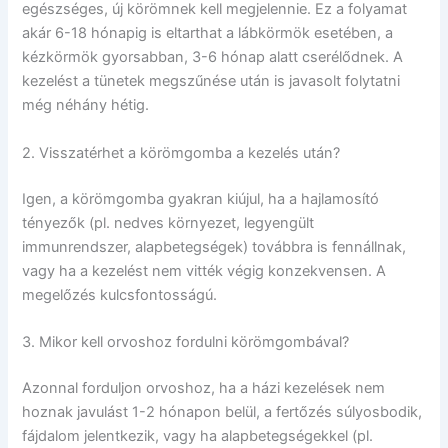
egészséges, új körömnek kell megjelennie. Ez a folyamat
akár 6-18 hónapig is eltarthat a lábkörmök esetében, a
kézkörmök gyorsabban, 3-6 hónap alatt cserélődnek. A
kezelést a tünetek megszűnése után is javasolt folytatni
még néhány hétig.
2. Visszatérhet a körömgomba a kezelés után?
Igen, a körömgomba gyakran kiújul, ha a hajlamosító
tényezők (pl. nedves környezet, legyengült
immunrendszer, alapbetegségek) továbbra is fennállnak,
vagy ha a kezelést nem vitték végig konzekvensen. A
megelőzés kulcsfontosságú.
3. Mikor kell orvoshoz fordulni körömgombával?
Azonnal forduljon orvoshoz, ha a házi kezelések nem
hoznak javulást 1-2 hónapon belül, a fertőzés súlyosbodik,
fájdalom jelentkezik, vagy ha alapbetegségekkel (pl.