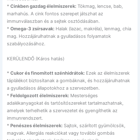
*
Cinkben gazdag élelmiszerek:
Tökmag, lencse, bab,
marhahús. A cink fontos szerepet játszhat az
immunválaszban és a sejtek osztódásában.
*
Omega-3 zsírsavak:
Halak (lazac, makréla), lenmag, chia
mag. Hozzájárulhatnak a gyulladásos folyamatok
szabályozásához.
KERÜLENDŐ (Káros hatás)
*
Cukor és finomított szénhidrátok:
Ezek az élelmiszerek
táplálékot biztosítanak a gombáknak, és hozzájárulhatnak
a gyulladásos állapotokhoz a szervezetben.
*
Feldolgozott élelmiszerek:
Mesterséges
adalékanyagokat és tartósítószereket tartalmazhatnak,
amelyek terhelhetik a szervezetet és gyengíthetik az
immunrendszert.
*
Penészes élelmiszerek:
Sajtok, szárított gyümölcsök,
magvak. Allergiás reakciókat vagy további gombás