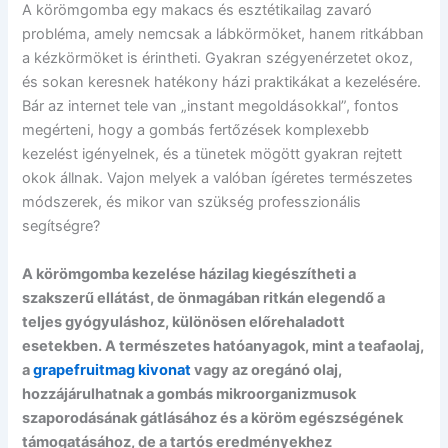
A körömgomba egy makacs és esztétikailag zavaró
probléma, amely nemcsak a lábkörmöket, hanem ritkábban
a kézkörmöket is érintheti. Gyakran szégyenérzetet okoz,
és sokan keresnek hatékony házi praktikákat a kezelésére.
Bár az internet tele van „instant megoldásokkal”, fontos
megérteni, hogy a gombás fertőzések komplexebb
kezelést igényelnek, és a tünetek mögött gyakran rejtett
okok állnak. Vajon melyek a valóban ígéretes természetes
módszerek, és mikor van szükség professzionális
segítségre?
A körömgomba kezelése házilag kiegészítheti a
szakszerű ellátást, de önmagában ritkán elegendő a
teljes gyógyuláshoz, különösen előrehaladott
esetekben. A természetes hatóanyagok, mint a teafaolaj,
a
grapefruitmag kivonat
vagy az oregánó olaj,
hozzájárulhatnak a gombás mikroorganizmusok
szaporodásának gátlásához és a köröm egészségének
támogatásához, de a tartós eredményekhez