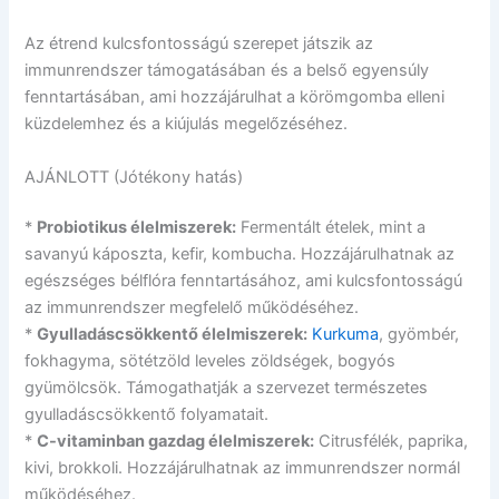
Az étrend kulcsfontosságú szerepet játszik az
immunrendszer támogatásában és a belső egyensúly
fenntartásában, ami hozzájárulhat a körömgomba elleni
küzdelemhez és a kiújulás megelőzéséhez.
AJÁNLOTT (Jótékony hatás)
*
Probiotikus élelmiszerek:
Fermentált ételek, mint a
savanyú káposzta, kefir, kombucha. Hozzájárulhatnak az
egészséges bélflóra fenntartásához, ami kulcsfontosságú
az immunrendszer megfelelő működéséhez.
*
Gyulladáscsökkentő élelmiszerek:
Kurkuma
, gyömbér,
fokhagyma, sötétzöld leveles zöldségek, bogyós
gyümölcsök. Támogathatják a szervezet természetes
gyulladáscsökkentő folyamatait.
*
C-vitaminban gazdag élelmiszerek:
Citrusfélék, paprika,
kivi, brokkoli. Hozzájárulhatnak az immunrendszer normál
működéséhez.