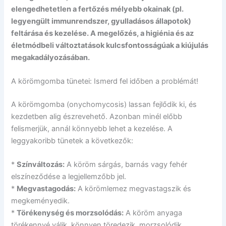
elengedhetetlen a fertőzés mélyebb okainak (pl.
legyengült immunrendszer, gyulladásos állapotok)
feltárása és kezelése. A megelőzés, a higiénia és az
életmódbeli változtatások kulcsfontosságúak a kiújulás
megakadályozásában.
A körömgomba tünetei: Ismerd fel időben a problémát!
A körömgomba (onychomycosis) lassan fejlődik ki, és
kezdetben alig észrevehető. Azonban minél előbb
felismerjük, annál könnyebb lehet a kezelése. A
leggyakoribb tünetek a következők:
*
Színváltozás:
A köröm sárgás, barnás vagy fehér
elszíneződése a legjellemzőbb jel.
*
Megvastagodás:
A körömlemez megvastagszik és
megkeményedik.
*
Törékenység és morzsolódás:
A köröm anyaga
törékennyé válik, könnyen töredezik, morzsolódik.