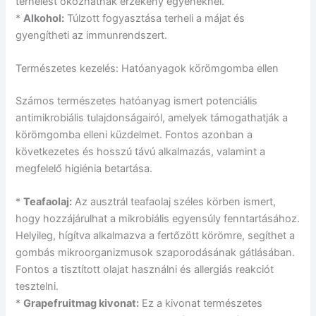
terhelést okozhatnak érzékeny egyéneknél.
*
Alkohol:
Túlzott fogyasztása terheli a májat és
gyengítheti az immunrendszert.
Természetes kezelés: Hatóanyagok körömgomba ellen
Számos természetes hatóanyag ismert potenciális
antimikrobiális tulajdonságairól, amelyek támogathatják a
körömgomba elleni küzdelmet. Fontos azonban a
következetes és hosszú távú alkalmazás, valamint a
megfelelő higiénia betartása.
*
Teafaolaj:
Az ausztrál teafaolaj széles körben ismert,
hogy hozzájárulhat a mikrobiális egyensúly fenntartásához.
Helyileg, hígítva alkalmazva a fertőzött körömre, segíthet a
gombás mikroorganizmusok szaporodásának gátlásában.
Fontos a tisztított olajat használni és allergiás reakciót
tesztelni.
*
Grapefruitmag kivonat:
Ez a kivonat természetes