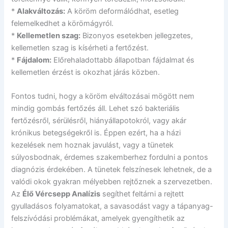
*
Alakváltozás:
A köröm deformálódhat, esetleg
felemelkedhet a körömágyról.
*
Kellemetlen szag:
Bizonyos esetekben jellegzetes,
kellemetlen szag is kísérheti a fertőzést.
*
Fájdalom:
Előrehaladottabb állapotban fájdalmat és
kellemetlen érzést is okozhat járás közben.
Fontos tudni, hogy a köröm elváltozásai mögött nem
mindig gombás fertőzés áll. Lehet szó bakteriális
fertőzésről, sérülésről, hiányállapotokról, vagy akár
krónikus betegségekről is. Éppen ezért, ha a házi
kezelések nem hoznak javulást, vagy a tünetek
súlyosbodnak, érdemes szakemberhez fordulni a pontos
diagnózis érdekében. A tünetek felszínesek lehetnek, de a
valódi okok gyakran mélyebben rejtőznek a szervezetben.
Az
Élő Vércsepp Analízis
segíthet feltárni a rejtett
gyulladásos folyamatokat, a savasodást vagy a tápanyag-
felszívódási problémákat, amelyek gyengíthetik az