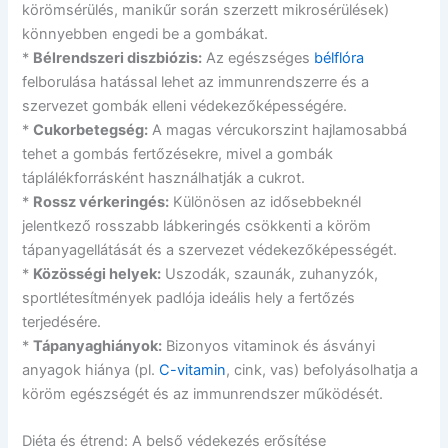
körömsérülés, manikűr során szerzett mikrosérülések)
könnyebben engedi be a gombákat.
*
Bélrendszeri diszbiózis:
Az egészséges
bélflóra
felborulása hatással lehet az immunrendszerre és a
szervezet gombák elleni védekezőképességére.
*
Cukorbetegség:
A magas vércukorszint hajlamosabbá
tehet a gombás fertőzésekre, mivel a gombák
táplálékforrásként használhatják a cukrot.
*
Rossz vérkeringés:
Különösen az idősebbeknél
jelentkező rosszabb lábkeringés csökkenti a köröm
tápanyagellátását és a szervezet védekezőképességét.
*
Közösségi helyek:
Uszodák, szaunák, zuhanyzók,
sportlétesítmények padlója ideális hely a fertőzés
terjedésére.
*
Tápanyaghiányok:
Bizonyos vitaminok és ásványi
anyagok hiánya (pl.
C-vitamin
, cink, vas) befolyásolhatja a
köröm egészségét és az immunrendszer működését.
Diéta és étrend: A belső védekezés erősítése