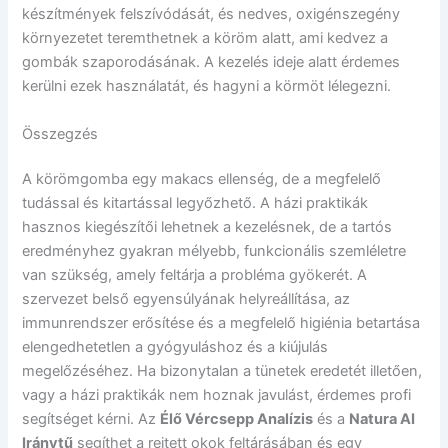
készítmények felszívódását, és nedves, oxigénszegény
környezetet teremthetnek a köröm alatt, ami kedvez a
gombák szaporodásának. A kezelés ideje alatt érdemes
kerülni ezek használatát, és hagyni a körmöt lélegezni.
Összegzés
A körömgomba egy makacs ellenség, de a megfelelő
tudással és kitartással legyőzhető. A házi praktikák
hasznos kiegészítői lehetnek a kezelésnek, de a tartós
eredményhez gyakran mélyebb, funkcionális szemléletre
van szükség, amely feltárja a probléma gyökerét. A
szervezet belső egyensúlyának helyreállítása, az
immunrendszer erősítése és a megfelelő higiénia betartása
elengedhetetlen a gyógyuláshoz és a kiújulás
megelőzéséhez. Ha bizonytalan a tünetek eredetét illetően,
vagy a házi praktikák nem hoznak javulást, érdemes profi
segítséget kérni. Az
Élő Vércsepp Analízis
és a
Natura AI
Iránytű
segíthet a rejtett okok feltárásában és egy