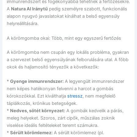
immunrendszert és fogékonyabbá tehetnek a fertőzésekre.
A
Natura AI Iránytű
pedig személyre szabott, funkcionális
alapon nyugvó javaslatokat kínálhat a belső egyensúly
helyreállítására.
A körömgomba okai: Több, mint egy egyszerű fertőzés
A körömgomba nem csupán egy lokális probléma, gyakran
a szervezet belső egyensúlyának felborulására utal. A főbb
okok és hajlamosító tényezők a következők:
*
Gyenge immunrendszer:
A legyengült immunrendszer
nem képes hatékonyan felvenni a harcot a gombás
kórokozókkal. Ezt kiválthatja
stressz
, nem megfelelő
táplálkozás, krónikus betegségek.
*
Nedves, sötét környezet:
A gombák kedvelik a párás,
meleg helyeket. Szoros, zárt cipők, műszálas zoknik
viselése ideális feltételeket teremt számukra.
*
Sérült körömlemez:
A sérült körömlemez (pl.