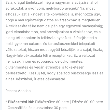
Szia, drága! Emlékszel még a nagymama spájzára, ahol
sorakoztak a gyönyörű, mélybordó üvegek? Na, most
elhozzuk azt a kincset a te konyhádba is, méghozzá úgy,
hogy a mai egészségtudatos elvárásoknak is megfeleljen.
A céklasaláta télire nem csupán egy egyszerű savanyúság;
igazi vitaminbomba, ami hozzájárulhat a vitalitáshoz, és a
hideg téli napokon is felidézi a nyár ízeit. Elfelejtheted a
bolti, gyakran cukorral és tartósítószerekkel telepakolt
változatokat, hiszen most együtt készítjük el a saját, tiszta,
Nagyi-féle céklasaláta télire receptünket. Ez a változat
nemcsak finom és roppanós, de cukormentes,
gluténmentes és vegán étrendbe is tökéletesen
beilleszthető. Készülj fel, hogy spájzod büszkesége lesz ez
a házi készítésű, ízletes céklasaláta!
Recept Adatlap
*
Elkészítési idő:
Előkészület: 60 perc | Főzés: 60-90 perc
| Összeállítás és dunsztolás: 30 perc