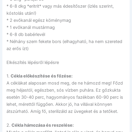
* 6-8 dkg *eritrit* vagy más édesítőszer (ízlés szerint,
kóstolás után!)
* 2 evőkanál egész köménymag
* 1 evőkanál mustármag
* 6-8 db babérlevél
* Néhány szem fekete bors (elhagyható, ha nem szereted
az erős ízt)
Elkészítés lépésről lépésre
1.
Cékla előkészítése és főzése:
A céklákat alaposan mosd meg, de ne hámozd meg! Főzd
meg héjastól, egészben, sós vízben puhára. Ez gőzkukta
esetén 30-40 perc, hagyományos fazékban 60-90 perc is
lehet, mérettől függően. Akkor jó, ha villával könnyen
átszúrható. Amíg fő, sterilizáld az üvegeket és a tetőket.
2.
Cékla hámozása és reszelése: