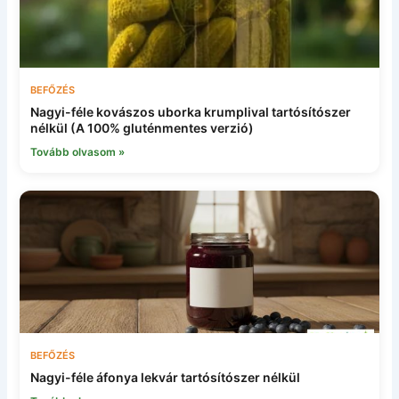
BEFŐZÉS
Nagyi-féle kovászos uborka krumplival tartósítószer
nélkül (A 100% gluténmentes verzió)
Tovább olvasom »
BEFŐZÉS
Nagyi-féle áfonya lekvár tartósítószer nélkül