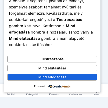
A cookie-k segítenek javítani az élményt,
személyre szabott tartalmat nyújtani és
forgalmat elemezni. Kiválaszthatja, mely
cookie-kat engedélyezi a
Testreszabás
gombra kattintva. Kattintson a
Mind
elfogadása
gombra a hozzájáruláshoz vagy a
Mind elutasítása
gombra a nem alapvető
cookie-k elutasításához.
Testreszabás
Mind elutasítása
Mind elfogadása
Powered by
Főoldal
Kategóriák
Keresés
Kedvencek
Kosár