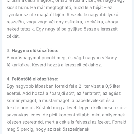
Miután a cékla megfőtt, öntsd le róla a vizet, és hagyd egy
kicsit hűlni. Ha már megfogható, húzd le a héját – ez
ilyenkor szinte magától lejön. Reszeld le nagyobb lyukú
reszelőn, vagy vágd vékony csíkokra, kockákra, ahogy
neked tetszik. Egy nagy tálba gyűjtsd össze a lereszelt
céklát.
3.
Hagyma előkészítése:
A vöröshagymát pucold meg, és vágd nagyon vékony
félkarikákra. Keverd hozzá a lereszelt céklához.
4.
Felöntőlé elkészítése:
Egy nagyobb lábasban forrald fel a 2 liter vizet a 0,5 liter
ecettel. Add hozzá a *parajdi sót*, az *eritritet*, az egész
köménymagot, a mustármagot, a babérleveleket és a
fekete borsot. Kóstold meg a levet: legyen kellemesen sós-
savanykás-édes, de picit koncentráltabb, mint amilyennek
készen szeretnéd, mert a cékla is felveszi az ízeket. Forrald
még 5 percig, hogy az ízek összeérjenek.