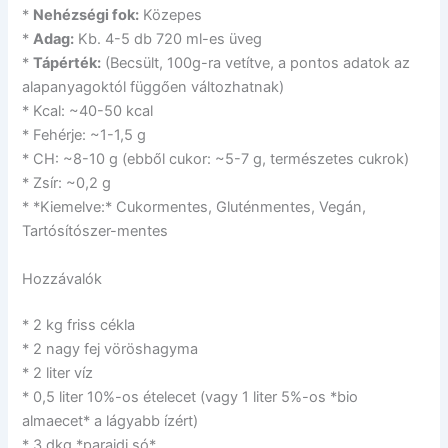
*
Nehézségi fok:
Közepes
*
Adag:
Kb. 4-5 db 720 ml-es üveg
*
Tápérték:
(Becsült, 100g-ra vetítve, a pontos adatok az
alapanyagoktól függően változhatnak)
* Kcal: ~40-50 kcal
* Fehérje: ~1-1,5 g
* CH: ~8-10 g (ebből cukor: ~5-7 g, természetes cukrok)
* Zsír: ~0,2 g
* *Kiemelve:* Cukormentes, Gluténmentes, Vegán,
Tartósítószer-mentes
Hozzávalók
* 2 kg friss cékla
* 2 nagy fej vöröshagyma
* 2 liter víz
* 0,5 liter 10%-os ételecet (vagy 1 liter 5%-os *bio
almaecet* a lágyabb ízért)
* 3 dkg *parajdi só*