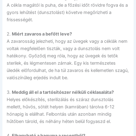
A cékla magától is puha, de a főzési időt rövidre fogva és a
gyors lehűtést (dunsztolást) követve megőrizheti a
frissességét.
2.
Miért zavaros a befőtt leve?
A zavarosság jelezheti, hogy az üvegek vagy a céklák nem
voltak megfelelően tiszták, vagy a dunsztolás nem volt
hatékony. Győződj meg róla, hogy az üvegek és tetők
sterilek, és légmentesen zárnak. Egy kis természetes
üledék előfordulhat, de ha túl zavaros és kellemetlen szagú,
valószínűleg erjedés indult be.
3.
Meddig áll el a tartósítószer nélküli céklasaláta?
Helyes előkészítés, sterilizálás és száraz dunsztolás
mellett, hűvös, sötét helyen (kamrában) tárolva 6-12
hónapig is elállhat. Felbontás után azonban mindig
hűtőben tárold, és néhány héten belül fogyaszd el.
4.
Elhagyható a hagyma a receptből?