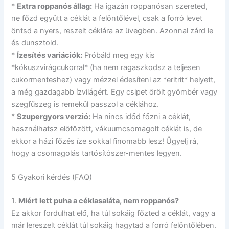
*
Extra roppanós állag:
Ha igazán roppanósan szereted,
ne főzd együtt a céklát a felöntőlével, csak a forró levet
öntsd a nyers, reszelt céklára az üvegben. Azonnal zárd le
és dunsztold.
*
Ízesítés variációk:
Próbáld meg egy kis
*kókuszvirágcukorral* (ha nem ragaszkodsz a teljesen
cukormenteshez) vagy mézzel édesíteni az *eritrit* helyett,
a még gazdagabb ízvilágért. Egy csipet őrölt gyömbér vagy
szegfűszeg is remekül passzol a céklához.
*
Szupergyors verzió:
Ha nincs időd főzni a céklát,
használhatsz előfőzött, vákuumcsomagolt céklát is, de
ekkor a házi főzés íze sokkal finomabb lesz! Ügyelj rá,
hogy a csomagolás tartósítószer-mentes legyen.
5 Gyakori kérdés (FAQ)
1.
Miért lett puha a céklasaláta, nem roppanós?
Ez akkor fordulhat elő, ha túl sokáig főzted a céklát, vagy a
már lereszelt céklát túl sokáig hagytad a forró felöntőlében.