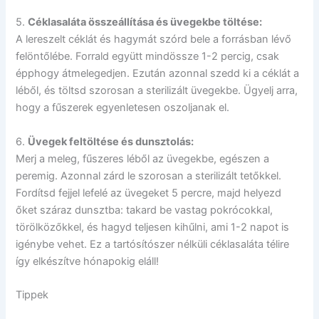
5.
Céklasaláta összeállítása és üvegekbe töltése:
A lereszelt céklát és hagymát szórd bele a forrásban lévő
felöntőlébe. Forrald együtt mindössze 1-2 percig, csak
épphogy átmelegedjen. Ezután azonnal szedd ki a céklát a
léből, és töltsd szorosan a sterilizált üvegekbe. Ügyelj arra,
hogy a fűszerek egyenletesen oszoljanak el.
6.
Üvegek feltöltése és dunsztolás:
Merj a meleg, fűszeres léből az üvegekbe, egészen a
peremig. Azonnal zárd le szorosan a sterilizált tetőkkel.
Fordítsd fejjel lefelé az üvegeket 5 percre, majd helyezd
őket száraz dunsztba: takard be vastag pokrócokkal,
törölközőkkel, és hagyd teljesen kihűlni, ami 1-2 napot is
igénybe vehet. Ez a tartósítószer nélküli céklasaláta télire
így elkészítve hónapokig eláll!
Tippek