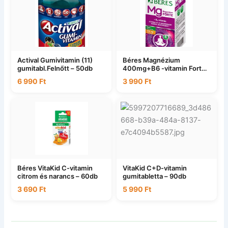
Actival Gumivitamin (11)
Béres Magnézium
gumitabl.Felnőtt – 50db
400mg+B6 -vitamin Forte
– 50db
6 990
Ft
3 990
Ft
Béres VitaKid C-vitamin
VitaKid C+D-vitamin
citrom és narancs – 60db
gumitabletta – 90db
3 690
Ft
5 990
Ft