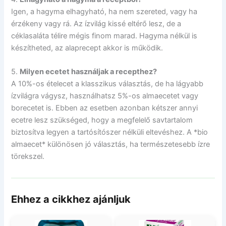
Igen, a hagyma elhagyható, ha nem szereted, vagy ha
érzékeny vagy rá. Az ízvilág kissé eltérő lesz, de a
céklasaláta télire mégis finom marad. Hagyma nélkül is
készítheted, az alaprecept akkor is működik.
5.
Milyen ecetet használjak a recepthez?
A 10%-os ételecet a klasszikus választás, de ha lágyabb
ízvilágra vágysz, használhatsz 5%-os almaecetet vagy
borecetet is. Ebben az esetben azonban kétszer annyi
ecetre lesz szükséged, hogy a megfelelő savtartalom
biztosítva legyen a tartósítószer nélküli eltevéshez. A *bio
almaecet* különösen jó választás, ha természetesebb ízre
törekszel.
Ehhez a cikkhez ajánljuk