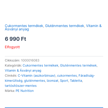
Cukormentes termékek
,
Gluténmentes termékek
,
Vitamin &
Ásványi anyag
6 990
Ft
Elfogyott
Cikkszám:
1000016083
Kategóriák:
Cukormentes termékek
,
Gluténmentes termékek
,
Vitamin & Ásványi anyag
Címkék:
C-Vitamin (aszkorbinsav)
,
cukormentes
,
Fáradtság-
kimerültség
,
gluténmentes
,
Izomzat
,
Sport
,
Tabletta
,
tartósítószer-mentes
Márka:
PE Nutrition