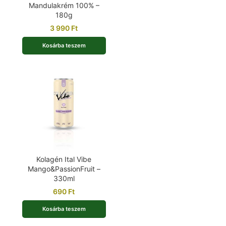
Mandulakrém 100% –
180g
3 990
Ft
Kosárba teszem
Kolagén Ital Vibe
Mango&PassionFruit –
330ml
690
Ft
Kosárba teszem