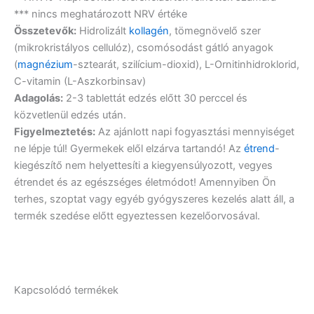
*** nincs meghatározott NRV értéke
Összetevők:
Hidrolizált
kollagén
, tömegnövelő szer
(mikrokristályos cellulóz), csomósodást gátló anyagok
(
magnézium
-sztearát, szilícium-dioxid), L-Ornitinhidroklorid,
C-vitamin (L-Aszkorbinsav)
Adagolás:
2-3 tablettát edzés előtt 30 perccel és
közvetlenül edzés után.
Figyelmeztetés:
Az ajánlott napi fogyasztási mennyiséget
ne lépje túl! Gyermekek elől elzárva tartandó! Az
étrend
-
kiegészítő nem helyettesíti a kiegyensúlyozott, vegyes
étrendet és az egészséges életmódot! Amennyiben Ön
terhes, szoptat vagy egyéb gyógyszeres kezelés alatt áll, a
termék szedése előtt egyeztessen kezelőorvosával.
Kapcsolódó termékek