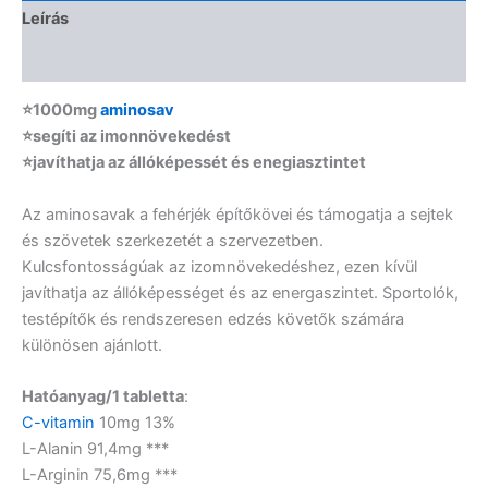
Leírás
Vélemények (0)
⭐1000mg
aminosav
⭐segíti az imonnövekedést
⭐javíthatja az állóképessét és enegiasztintet
Az aminosavak a fehérjék építőkövei és támogatja a sejtek
és szövetek szerkezetét a szervezetben.
Kulcsfontosságúak az izomnövekedéshez, ezen kívül
javíthatja az állóképességet és az energaszintet. Sportolók,
testépítők és rendszeresen edzés követők számára
különösen ajánlott.
Hatóanyag/1 tabletta
:
C-vitamin
10mg 13%
L-Alanin 91,4mg ***
L-Arginin 75,6mg ***