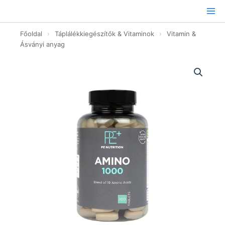
Ugrás
a
tartalomhoz
Főoldal
›
Táplálékkiegészítők & Vitaminok
›
Vitamin &
Ásványi anyag