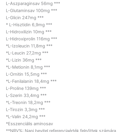
L-Aszparaginsav 56mg ***
L-Glutaminsav 100mg ***
L-Glicin 247mg ***
* L-Hisztidin 6,9mg ***
L-Hidroxilizin 10mg ***
L-Hidroxiprolin 116mg ***
*L-Izoleucin 11,8mg ***
*L-Leucin 27,2mg ***
*L-Lizin 36mg ***
*L-Metionin 8,1mg ***
L-Ornitin 15,5mg ***
*L-Fenilalanin 18,4mg ***
L-Proline 139mg ***
L-Szerin 33,4mg ***
*L-Treonin 18,2mg ***
L-Tirozin 3,3mg ***
*L-Valin 24,2mg ***
*Esszenciális aminosav
**NRV%: Napi bevitel referenciaérték felnőttek számára