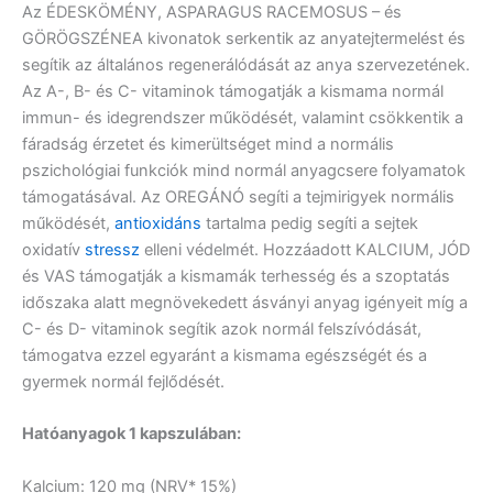
Az ÉDESKÖMÉNY, ASPARAGUS RACEMOSUS – és
GÖRÖGSZÉNEA kivonatok serkentik az anyatejtermelést és
segítik az általános regenerálódását az anya szervezetének.
Az A-, B- és C- vitaminok támogatják a kismama normál
immun- és idegrendszer működését, valamint csökkentik a
fáradság érzetet és kimerültséget mind a normális
pszichológiai funkciók mind normál anyagcsere folyamatok
támogatásával. Az OREGÁNÓ segíti a tejmirigyek normális
működését,
antioxidáns
tartalma pedig segíti a sejtek
oxidatív
stressz
elleni védelmét. Hozzáadott KALCIUM, JÓD
és VAS támogatják a kismamák terhesség és a szoptatás
időszaka alatt megnövekedett ásványi anyag igényeit míg a
C- és D- vitaminok segítik azok normál felszívódását,
támogatva ezzel egyaránt a kismama egészségét és a
gyermek normál fejlődését.
Hatóanyagok 1 kapszulában:
Kalcium:
120 mg (NRV* 15%)