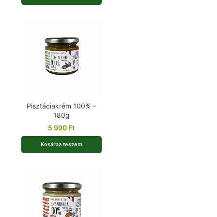
Pisztáciakrém 100% –
180g
5 990
Ft
Kosárba teszem