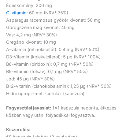
Édeskömény:
200 mg
C-vitamin
:
60 mg (NRV* 75%)
Asparagus racemosus gyökér kivonat:
50 mg
Görögszéna mag kivonat:
40 mg
Vas:
4,2 mg (NRV* 30%)
Oregánó kivonat:
10 mg
A-vitamin (retinolacetát):
0,4 mg (NRV* 50%)
D3-Vitamin (kolekalciferol):
5 µg (NRV* 100%)
B6-vitamin (piridoxin):
0,7 mg (NRV* 50%)
B9-vitamin (folsav):
0,1 mg (NRV* 50%)
Jód:
45 µg (NRV* 30%)
B12-vitamin (cianokobalamin):
1,25 µg (NRV* 50%)
Hidroxipropil-metil-cellulóz (kapszula)
Fogyasztási javaslat:
1×1 kapszula naponta, étkezés
közben vagy után, folyadékkal fogyasztva.
Kiszerelés: