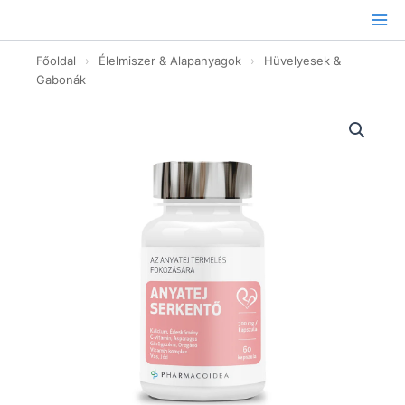
Ugrás
a
tartalomhoz
Főoldal
›
Élelmiszer & Alapanyagok
›
Hüvelyesek &
Gabonák
Anyatej
Serkentő
-
60db
mennyiség