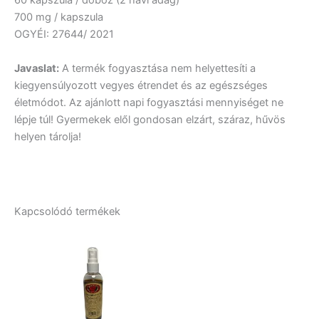
60 kapszula / doboz
(2 havi adag)
700 mg / kapszula
OGYÉI:
27644/ 2021
Javaslat
:
A termék fogyasztása nem helyettesíti a
kiegyensúlyozott vegyes étrendet és az egészséges
életmódot. Az ajánlott napi fogyasztási mennyiséget ne
lépje túl! Gyermekek elől gondosan elzárt, száraz, hűvös
helyen tárolja!
Kapcsolódó termékek