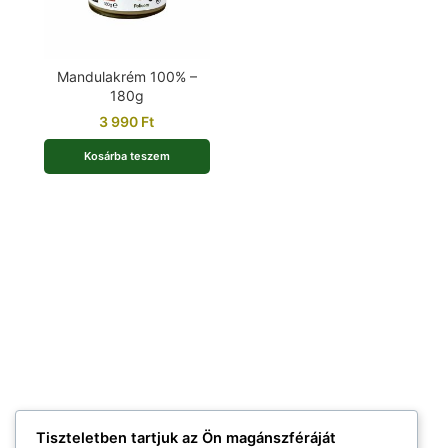
Mandulakrém 100% –
180g
3 990
Ft
Kosárba teszem
Tiszteletben tartjuk az Ön magánszféráját