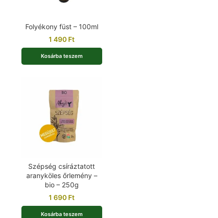
Folyékony füst – 100ml
1 490
Ft
Kosárba teszem
Szépség csíráztatott
aranyköles őrlemény –
bio – 250g
1 690
Ft
Kosárba teszem